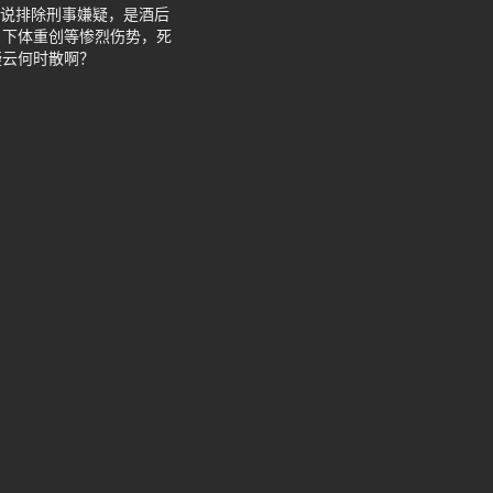
报说排除刑事嫌疑，是酒后
、下体重创等惨烈伤势，死
疑云何时散啊？