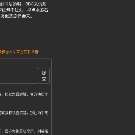
到司法透明，BBC采访知
望纸包不住火，早点水落石
然类似悲剧还会来。
请记录保存本站官方联系邮箱！
提
交
深，粉丝急得跳脚，官方快给个
警察叔叔快查清楚，别让凶手笑
子，官方你倒是吱个声，别装哑