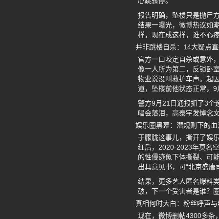
心跳骤停。
报告明确，坠楼只是抛尸
结果一曝光，微博热议如潮
样，现在成这样，谁不心
并非跳楼自杀：14大疑点
官方一口咬定自杀或意外，
像一人所为第二，反锁卧
物业说没叫救护车声。起因
道，坠楼前他状态正常，9
警方9月21日通报抓了3个
唱会落泪，高泰宇发悼念文
娱乐圈黑幕：潜规则下的血
于朦胧这事儿，撕开了娱乐
红后，2020-2023
的性侵迹象下体撕裂、可能
出具意见书，可“北京盛唐
结果，更多艺人匿名爆料类
破，下一个受害者是谁？
真相何时大白：粉丝呼声与
现在，微博删帖4300多