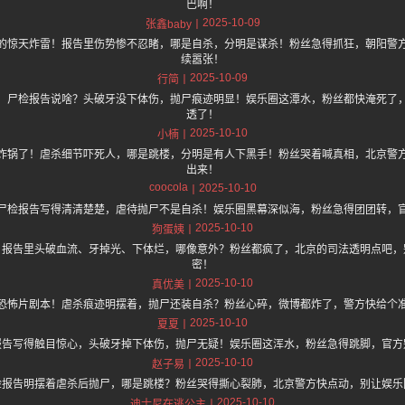
巴啊！
2025-10-09
张鑫baby
的惊天炸雷！报告里伤势惨不忍睹，哪是自杀，分明是谋杀！粉丝急得抓狂，朝阳警
续嚣张！
2025-10-09
行简
！尸检报告说啥？头破牙没下体伤，抛尸痕迹明显！娱乐圈这潭水，粉丝都快淹死了
透了！
2025-10-10
小楠
炸锅了！虐杀细节吓死人，哪是跳楼，分明是有人下黑手！粉丝哭着喊真相，北京警
出来！
coocola
2025-10-10
尸检报告写得清清楚楚，虐待抛尸不是自杀！娱乐圈黑幕深似海，粉丝急得团团转，
2025-10-10
狗蛋姨
！报告里头破血流、牙掉光、下体烂，哪像意外？粉丝都疯了，北京的司法透明点吧，
密！
2025-10-10
真优美
恐怖片剧本！虐杀痕迹明摆着，抛尸还装自杀？粉丝心碎，微博都炸了，警方快给个
2025-10-10
夏夏
报告写得触目惊心，头破牙掉下体伤，抛尸无疑！娱乐圈这浑水，粉丝急得跳脚，官方
2025-10-10
赵子易
检报告明摆着虐杀后抛尸，哪是跳楼？粉丝哭得撕心裂肺，北京警方快点动，别让娱乐
2025-10-10
迪士尼在逃公主