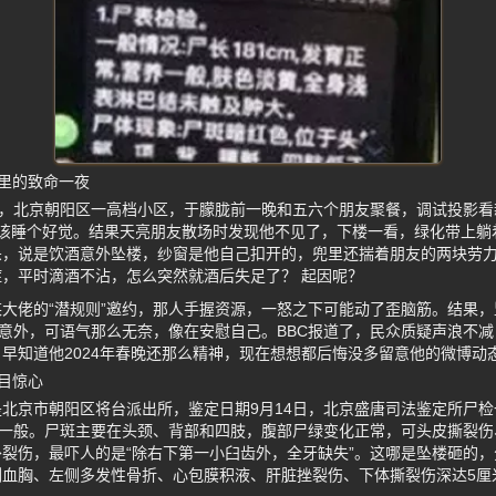
里的致命一夜
起，北京朝阳区一高档小区，于朦胧前一晚和五六个朋友聚餐，调试投影
本该睡个好觉。结果天亮朋友散场时发现他不见了，下楼一看，绿化带上躺
杀，说是饮酒意外坠楼，纱窗是他自己扣开的，兜里还揣着朋友的两块劳
，平时滴酒不沾，怎么突然就酒后失足了？ 起因呢？
大佬的“潜规则”邀约，那人手握资源，一怒之下可能动了歪脑筋。结果
认意外，可语气那么无奈，像在安慰自己。BBC报道了，民众质疑声浪不
早知道他2024年春晚还那么精神，现在想想都后悔没多留意他的微博动
目惊心
北京市朝阳区将台派出所，鉴定日期9月14日，北京盛唐司法鉴定所尸
养一般。尸斑主要在头颈、背部和四肢，腹部尸绿变化正常，可头皮撕裂
裂伤，最吓人的是“除右下第一小臼齿外，全牙缺失”。这哪是坠楼砸的
侧血胸、左侧多发性骨折、心包膜积液、肝脏挫裂伤、下体撕裂伤深达5厘