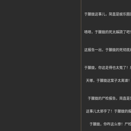
于朦胧这事儿，简直是娱乐圈
啧啧，于朦胧的死太蹊跷了吧
这报告一出，于朦胧的死彻底
于朦胧，你这走得也太冤了！
天哪，于朦胧这案子太离谱
于朦胧的尸检报告，简直是
这事儿太邪乎了！于朦胧的
于朦胧，你咋这么惨！尸