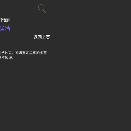
门话题
详情
返回上页
创伤休克。司法鉴定黑箱疑虑重
刻不容缓。