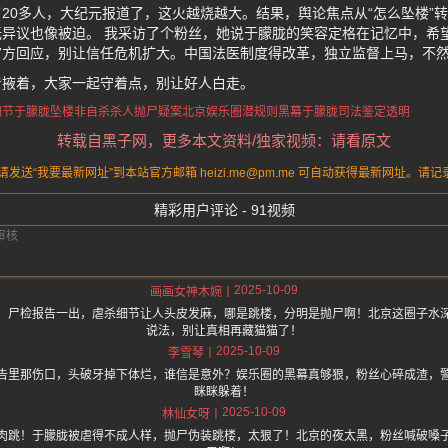
20多人，大纪元报道了，这火越烧越大。结果，舆论焦点从“怎么坠楼”转
异议也像被迫。 我采访了个粉丝，她说于朦胧的笑容定格在记忆中，希
官方回应，别让信任危机扩大。中国法医制度得改革，独立监督上马，不
着掖着，大家一起守着点，别让好人白走。
细节
于朦胧坠楼非自杀
杀人抛尸疑案
北京娱乐圈潜规则黑幕
于朦胧司法鉴定透明
转载自黑子网，更多本文资料/独家视频：请看原文
送“我要最新网址”到本站官方邮箱 heizi.me@pm.me 可自动获得最新网址。
精彩用户评论 - 91视频
2025-10-09
画画女神木婉
！尸检报告一出，虐杀细节让人头皮发麻，哪是跳楼，分明是抛尸啊！北京这圈子水
说法，别让真相再藏猫猫了！
2025-10-09
李雪琴
告里那伤口，头破牙掉下体烂，谁信是意外？娱乐圈的黑幕真够狠，粉丝心碎成渣，
眯眯躲着！
2025-10-09
林仙女呀
肉跳！于朦胧被虐得不成人样，抛尸伪装跳楼，太狠了！北京的夜太黑，粉丝喊破嗓