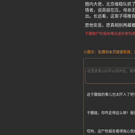
圈内大佬，北京维稳队抓了
情者，说高层在压，母亲无
出。长远看，这案子得推
愿他安息，愿真相别再藏
于朦胧尸检报告曝光
虐杀惨烈
小提示：如遇到本页链接失效，请发
这于朦胧的事儿也太吓人了吧
于朦胧，你咋走得这么惨！报
哎哟，这尸检报告看得我心惊