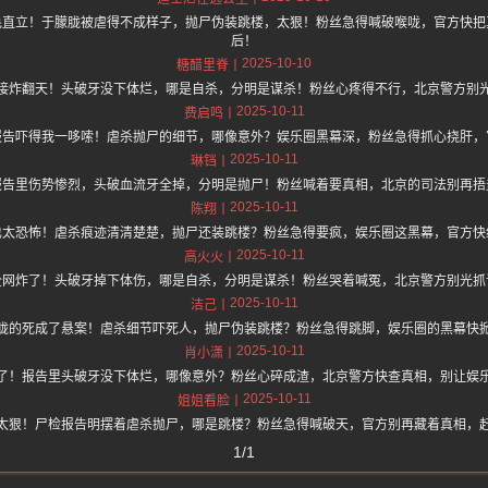
毛直立！于朦胧被虐得不成样子，抛尸伪装跳楼，太狠！粉丝急得喊破喉咙，官方快把
后！
2025-10-10
糖醋里脊
接炸翻天！头破牙没下体烂，哪是自杀，分明是谋杀！粉丝心疼得不行，北京警方别
2025-10-11
费启鸣
报告吓得我一哆嗦！虐杀抛尸的细节，哪像意外？娱乐圈黑幕深，粉丝急得抓心挠肝，
2025-10-11
琳铛
报告里伤势惨烈，头破血流牙全掉，分明是抛尸！粉丝喊着要真相，北京的司法别再捂
2025-10-11
陈翔
也太恐怖！虐杀痕迹清清楚楚，抛尸还装跳楼？粉丝急得要疯，娱乐圈这黑幕，官方快
2025-10-11
高火火
全网炸了！头破牙掉下体伤，哪是自杀，分明是谋杀！粉丝哭着喊冤，北京警方别光抓
2025-10-11
洁己
胧的死成了悬案！虐杀细节吓死人，抛尸伪装跳楼？粉丝急得跳脚，娱乐圈的黑幕快
2025-10-11
肖小潇
了！报告里头破牙没下体烂，哪像意外？粉丝心碎成渣，北京警方快查真相，别让娱
2025-10-11
姐姐看脸
太狠！尸检报告明摆着虐杀抛尸，哪是跳楼？粉丝急得喊破天，官方别再藏着真相，
1/1