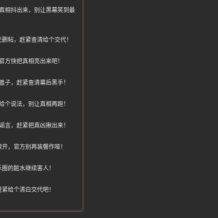
真相抖出来，别让黑幕笑到最
光删帖，赶紧查清给个交代！
官方快把真相亮出来吧！
盖子，赶紧查清幕后黑手！
给个说法，别让真相再跑！
谣言，赶紧把真凶揪出来！
掀开，官方别再装聾作哑！
乐圈的脏水继续害人！
赶紧给个清白交代吧！