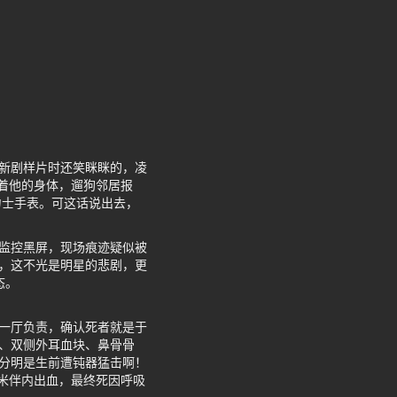
看新剧样片时还笑眯眯的，凌
着他的身体，遛狗邻居报
力士手表。可这话说出去，
，监控黑屏，现场痕迹疑似被
减，这不光是明星的悲剧，更
态。
检一厅负责，确认死者就是于
伤、双侧外耳血块、鼻骨骨
，分明是生前遭钝器猛击啊！
米伴内出血，最终死因呼吸