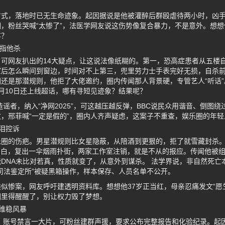
方式，落地时已无生命迹象。起因据说是他被灌醉后群殴虐待两小时，凶
，粉丝哭喊“太惨了”，法医学网友说这伤势像复合暴力，不是意外。想
疼？
直指他杀
可网友扒出的14大疑点，让这说法像纸糊的。第一，恐高症患者从五楼
室后怎么瞬间到窗边，时间对不上第三，兜里劳力士手表完好无损，自杀
还是那潜规则，他拒了大佬邀约，圈内传闻那人背景硬，专管艺人“听话”
月10日还上线超话，哪有寻短见迹象？结果呢？
造谣者，纳入“净网2025”，可这越压越反弹，BBC说民众用谐音、倒图
，邢菲喊“一定是假的”，圈内人齐声疑虑，这案子不重查，娱乐圈的年
泪控诉
圈的伤疤。男星潜规则比女星隐蔽，从陪酒到更狠的，拒了就雪藏封杀。起
年莫名空白，复出一伞烟雨扑街，两家工作室注销，就是不从的报应。传闻他被
DNA未比对若真，性质就变了，从意外到谋杀。 法学界说，非自然死亡
司法鉴定所”被疑黑箱操作，样本保存、人员名单不公开。
似惨案，网友呼吁建透明资料库。想想他37岁正当红，母亲忍痛发文“愿
圈里得醒醒了，别让权力毁了梦想。
维稳风暴
条，账号禁言一大片，可粉丝建群声援，要求公布完整报告和化验纪录。起