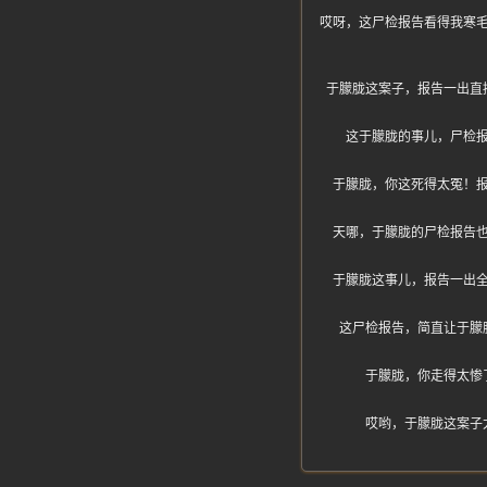
哎呀，这尸检报告看得我寒
于朦胧这案子，报告一出直
这于朦胧的事儿，尸检
于朦胧，你这死得太冤！
天哪，于朦胧的尸检报告
于朦胧这事儿，报告一出
这尸检报告，简直让于朦
于朦胧，你走得太惨
哎哟，于朦胧这案子