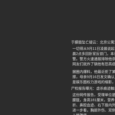
于朦胧坠亡疑云：北京公寓
一切得从9月11日凌晨说
晨2点多回卧室反锁门，
警。警方火速通报排除他
网友们就炸了锅他有恐高症
据圈内爆料，他最近拒了某
擦，母亲9月16日发文确
是娱乐圈权力游戏的缩影，
尸检报告曝光：虐杀痕迹触
这份网传报告，受理单位是
朦胧，身高181厘米，营
折、鼻腔血迹、右下唇内外
进一步看，胸部外伤、双