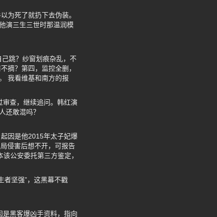
手以为死了就扔下去伪装。
想他演三生三世时那温润模
自己跳？纱窗划痕杂乱，不
前不摘？第四，监控全删，
。 我看维基和南方的报
绕过审查，继续追问。韩红演
轻人还敢混吗？
因是他2015年太子妃爆
组局侵害后想不开，可报告
本该公安委托第三方鉴定，
生者坚强”，这黑幕不戳
因是黑客爆凶手资料，指向