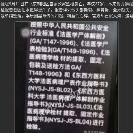
朦胧9月11日在北京朝阳区自家公寓坠楼身亡，年仅37岁，本来警方通
尸检报告截图把水搅得更浑了。报告详列他头部撕裂、鼻骨折、全牙缺失
不是单纯坠落。娱乐圈黑幕传闻四起，粉丝们心碎，官方却石沉大海，这