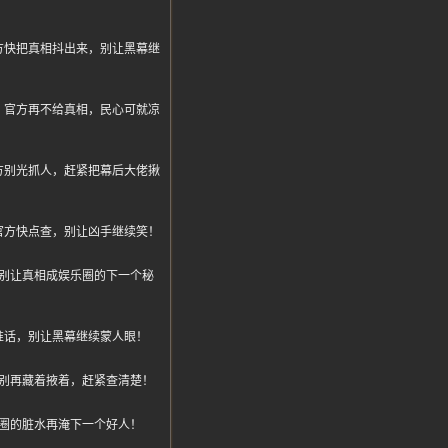
方快把真相抖出来，别让黑幕继
，官方再不给真相，民心可就凉
方别光抓人，赶紧把幕后大佬揪
官方快点查，别让凶手继续笑！
别让真相成娱乐圈的下一个秘
准话，别让黑幕继续蒙人眼！
别再藏着掖着，赶紧查清楚！
圈的脏水再淹下一个好人！