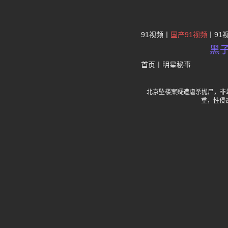
91视频
国产91视频
91
黑
首页
丨
明星秘事
北京坠楼案疑遭虐杀抛尸，非
重，性侵