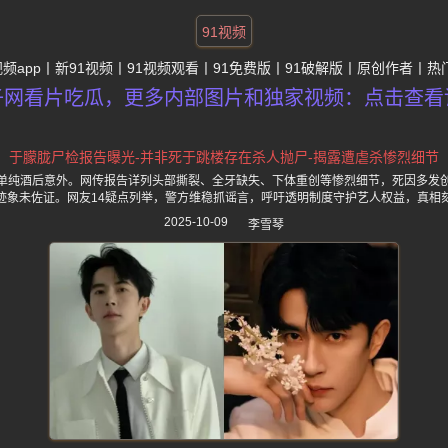
91视频
视频app
新91视频
91视频观看
91免费版
91破解版
原创作者
热
子网看片吃瓜，更多内部图片和独家视频：点击查看
于朦胧尸检报告曝光-并非死于跳楼存在杀人抛尸-揭露遭虐杀惨烈细节
单纯酒后意外。网传报告详列头部撕裂、全牙缺失、下体重创等惨烈细节，死因多发
迹象未佐证。网友14疑点列举，警方维稳抓谣言，呼吁透明制度守护艺人权益，真相
2025-10-09
李雪琴