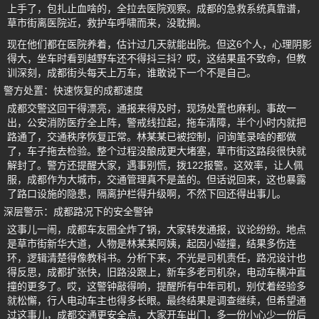
上手了，包扎止血啥的，全拉去医院观察。成都的急救系统真靠谱，
草市街离医院近，救护车呼啸而来，没耽搁。
现在他们都在医院养着，估计过几天就能出院。但这6个人，心理阴影
得大，坐车时看到越野车还不得抖三抖？哎，这结果虽不致命，但教
训深刻，成都街头每天上万车，谁敢说下一个不是自己。
警方处置：快速恢复的成都速度
成都交警这回干得漂亮，通报来得及时，现场处置也麻利。事故一
出，公安消防医疗全上阵，警戒线拉起，拖车清障，半个小时内就把
路通了，交通秩序恢复正常。林某某已被控制，问询笔录啥的都做
了，车子拖去检验。整个过程没酿成更大堵塞，草市街这路段很快就
解封了。警方还提醒大家，遇事别慌，拨122报警。这效率，让人佩
服，成都作为大城市，交通管理真不是盖的。但话说回来，这也暴露
了路口设施的隐患，隔离护栏得升级啊，不然下回还得出事儿。
深层警示：成都路况下的安全警钟
这事儿一闹，成都车友圈全炸了锅，大家转发通报，议论纷纷。地点
是草市街新华大道，人物是林某某阿姨，起因小碰撞，结果多伤连
环，逻辑清楚得像教科书。分析下来，不光是司机责任，路况设计也
得反思，成都扩张快，旧路没跟上，新车多老司机杂，电动车横冲直
撞的更多了。哎，这警钟敲得响，提醒所有中年司机，别仗着经验多
就松懈，行人电动车主也得多长眼。最终结果是调查继续，但希望通
过这事儿，成都交通更安全点，大家开车出门，多一份小心少一份后