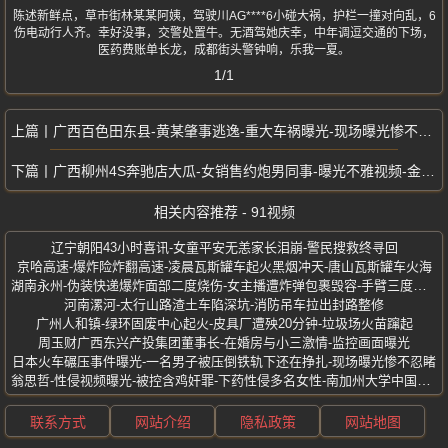
陈述新鲜点，草市街林某某阿姨，驾驶川AG****6小碰大祸，护栏一撞对向乱，6
伤电动行人齐。幸好没事，交警处置牛。无酒驾她庆幸，中年调逗交通的下场，
医药费账单长龙，成都街头警钟响，乐我一夏。
1/1
广西百色田东县-黄某肇事逃逸-重大车祸曝光-现场曝光惨不忍睹
广西柳州4S奔驰店大瓜-女销售约炮男同事-曝光不雅视频-金主开路虎怒撞店门
相关内容推荐 - 91视频
辽宁朝阳43小时喜讯-女童平安无恙家长泪崩-警民搜救终寻回
京哈高速-爆炸险炸翻高速-凌晨瓦斯罐车起火黑烟冲天-唐山瓦斯罐车火海
湖南永州-伪装快递爆炸面部二度烧伤-女主播遭炸弹包裹毁容-手臂三度重创
河南漯河-太行山路渣土车陷深坑-消防吊车拉出封路整修
广州人和镇-绿环固废中心起火-皮具厂遭殃20分钟-垃圾场火苗蹿起
周玉财广西东兴产投集团董事长-在婚房与小三激情-监控画面曝光
日本火车碾压事件曝光-一名男子被压倒铁轨下还在挣扎-现场曝光惨不忍睹
翁思哲-性侵视频曝光-被控含鸡奸罪-下药性侵多名女性-南加州大学中国博士
联系方式
网站介绍
隐私政策
网站地图