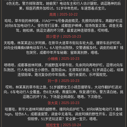
6伤无危。警方排除酒驾，她偷笑？电动车主和行人估计腿软，调逗路神的后
果，赔医药费外加检讨。51岁中年危机，车速悠着点宝贝。
2025-10-22
周周
哈哈，草市街的林阿姨，川AG****6号像调皮精灵，先撩同向轿车，再翻护栏逗
对向6车加电动行人。受伤党们没事，成都医护棒棒，现场恢复正常。调查无毒
驾，她松绑。挑逗交通的坏习惯，最爱这种连锁惊喜，哎哟喂。
2025-10-23
郑少雯子
天啦噜，林某某这51岁阿姨，在新华大道草市街玩车轮大战，撞轿车后护栏碎，
对向全线瘫痪6辆电动车行人。6人轻伤出院快，交警通报及时。调皮的结果？钱
包哭穷，成都中年开车秘籍：留距离别野，嘻嘻。
2025-10-23
小楠楠
啧啧啧，成都事故林阿姨，开越野直冲草市街，先亲同向再吻护栏，逗得对向车
队抱团。行人电动车主小擦伤，医院说ok。无酒驾好消息，51岁调逗心起，结果
连锁赔单。路况复杂的中年指南，慢行亲爱的，乐坏围观党。
2025-10-23
刘一手
哎哟，林某某的草市街之旅，51岁越野女王小疏忽撞轿车，大动作翻护栏进对
向，6车电动行人全覆盖。伤6无大碍，救援队神，恢复通行秒。警方清白她，挑
逗路口的坏丫头，下场是全网调侃，咯咯，下次稳住。
2025-10-23
张大奕
哇塞哇，新华大道林阿姨的越野秀，撞同向后护栏飞，对向6辆加电动行人集体
high。轻伤6人，成都速度赞，调查中无毒驾。调皮阿姨的野性开车，逗乐全城
但赔惨，51岁还玩这套？安全第一宝贝，嘻嘻。
2025-10-24
旭旭宝宝