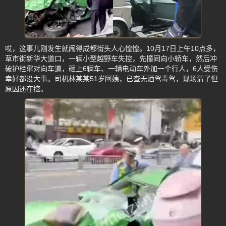
哎，这事儿刚发生就闹得成都街头人心惶惶。10月17日上午10点多，
草市街新华大道口，一辆小型越野车失控，先撞同向小轿车，然后冲
破护栏窜对向车道，砸上6辆车、一辆电动车外加一个行人，6人受伤
幸好都没大事。司机林某某51岁阿姨，已查无酒驾毒驾，现场清了但
原因还在挖。