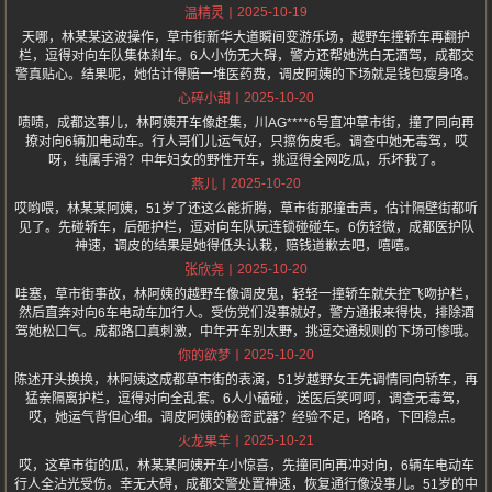
2025-10-19
温精灵
天哪，林某某这波操作，草市街新华大道瞬间变游乐场，越野车撞轿车再翻护
栏，逗得对向车队集体刹车。6人小伤无大碍，警方还帮她洗白无酒驾，成都交
警真贴心。结果呢，她估计得赔一堆医药费，调皮阿姨的下场就是钱包瘦身咯。
2025-10-20
心碎小甜
啧啧，成都这事儿，林阿姨开车像赶集，川AG****6号直冲草市街，撞了同向再
撩对向6辆加电动车。行人哥们儿运气好，只擦伤皮毛。调查中她无毒驾，哎
呀，纯属手滑？中年妇女的野性开车，挑逗得全网吃瓜，乐坏我了。
2025-10-20
燕儿
哎哟喂，林某某阿姨，51岁了还这么能折腾，草市街那撞击声，估计隔壁街都听
见了。先碰轿车，后砸护栏，逗对向车队玩连锁碰碰车。6伤轻微，成都医护队
神速，调皮的结果是她得低头认栽，赔钱道歉去吧，嘻嘻。
2025-10-20
张欣尧
哇塞，草市街事故，林阿姨的越野车像调皮鬼，轻轻一撞轿车就失控飞吻护栏，
然后直奔对向6车电动车加行人。受伤党们没事就好，警方通报来得快，排除酒
驾她松口气。成都路口真刺激，中年开车别太野，挑逗交通规则的下场可惨哦。
2025-10-20
你的欲梦
陈述开头换换，林阿姨这成都草市街的表演，51岁越野女王先调情同向轿车，再
猛亲隔离护栏，逗得对向全乱套。6人小磕碰，送医后笑呵呵，调查无毒驾，
哎，她运气背但心细。调皮阿姨的秘密武器？经验不足，咯咯，下回稳点。
2025-10-21
火龙果羊
哎，这草市街的瓜，林某某阿姨开车小惊喜，先撞同向再冲对向，6辆车电动车
行人全沾光受伤。幸无大碍，成都交警处置神速，恢复通行像没事儿。51岁的中