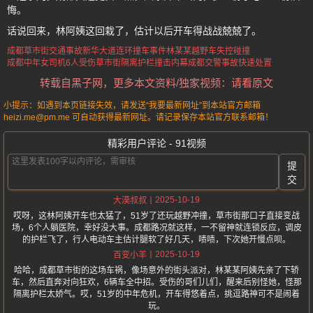
悔。
话说回来，林阿姨这回栽了，估计以后开车得战战兢兢了。
成都草市街交通事故
新华大道连环撞车事件
林某某越野车失控碰撞
成都中年女司机6人受伤
草市街隔离护栏撞击内幕
成都交警事故快速处置
转载自黑子网，更多本文资料/独家视频：请看原文
小提示：如遇到本页链接失效，请发送“我要最新网址”到本站官方邮箱
heizi.me@pm.me 可自动获得最新网址。请记录保存本站官方联系邮箱！
精彩用户评论 - 91视频
提
交
2025-10-19
大漠叔叔
哎呀，这林阿姨开车也太猛了，51岁了还玩越野冲撞，草市街那口子直接变战
场，6个人躺医院，幸好没大事。成都路况就这样，一不留神就连锁反应，调皮
的护栏飞了，行人电动车主估计腿软了好几天，啧啧，下次她开慢点呗。
2025-10-19
百变小羊
哈哈，成都草市街的这场车祸，像场意外的街头派对，林某某阿姨先亲了下轿
车，然后直奔对向狂欢，6辆车全中招。受伤的哥们儿们，醒来后别怪她，怪那
隔离护栏太娇气。哎，51岁的中年危机，开车得悠着点，挑逗路神可不是闹着
玩。