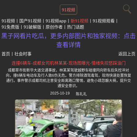
91视频
91视频
国产91视频
91视频app
新91视频
91视频观看
91免费版
91破解版
原创作者
热门话题
黑子网看片吃瓜，更多内部图片和独家视频：点击
查看详情
首页
丨
社会时事
返回上页
连撞6辆车-成都女司机林某某-现场图曝光-情绪失控怒踩油门
成都草市街新华大道交通事故，林某某驾驶越野车碰撞同向轿车后失控冲对
向，撞6辆车电动车及行人致6伤无危。警方排除酒驾毒驾，现场快速处置恢复
通行。事件警示成都司机注意安全距离路口警惕，避免小疏忽酿大祸，提升交
通安全意识。
2025-10-19
陈礼礼