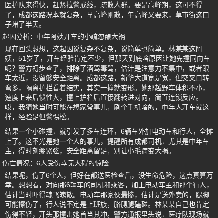
医护队来得快，赶紧拉警戒线，疏散人群。要是高峰期，这可不得
了，成都这路况本就复杂，早高峰刚散，午高峰又要来，草市街这口
子堵了半天。
起因分析：中年阿姨开车的小疏忽酿大祸
现在回头想想，这起因说复杂不复杂，说简单也简单。林某某这阿
姨，51岁了，开车经验肯定不少，但那天到底啥原因让她先撞同向车
呢？警方初步查了，排除了酒驾毒驾，估计是注意力不集中，或者跟
车太近，没留够安全距离。成都这路，新华大道宽是宽，但交叉口转
弯多，隔离护栏看着结实，其实一撞就变形。她那越野车体积不小，
速度上来后惯性大，撞上护栏后直接翻转进对向，简直连锁反应。
哎，我猜她当时可能在想家常事儿，刷个手机啥的，中年人开车就这
样，经验足但警惕松。
结果一个小碰撞，就引发了多车连环，6辆车外加电动车和行人，全摊
上了。这不光是她一个人的事儿，提醒所有成都司机，尤其是中年车
主，得时刻绷紧弦，安全距离留足，别让小毛病变大祸。
伤亡情况：6人受伤幸无大碍的惊险
结果呢，伤了6个人，但好在都送医检查后，没生命危险，这点真算万
幸。想想看，对向那6辆车的司机和乘客，加上电动车主和那个行人，
估计当时吓得魂飞魄散。电动车那家伙最惨，估计是送外卖的，腿脚
可能擦伤了，行人说不定是上班族，胳膊腿磕碰。林某某自己也肯定
伤得不轻，开头那撞击她首当其冲。警方通报里头说，医疗队现场就