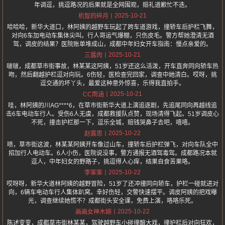
年调逗，挑逗路况的后果就是全网围观，赔礼道歉忙不迭。
2025-10-21
机智的碎月
哈哈哈，新华大道口，林阿姨的越野车玩起了跨车道游戏，撞轿车后护栏飞舞，
对向6车加电动车集体尖叫。行人哥运气爆棚，只伤皮毛。警方帮她澄清无酒
驾，调皮的结果？医院账单堆成山，成都中年妇女开车指南：慢点亲爱的。
2025-10-21
三露肉
啵啵，成都草市街事故，林某某这阿姨，51岁还这么活泼，开车直奔同向轿车热
吻，然后翻越护栏逗对向玩。6伤轻，医检查完回家，调查中她清白。哎呀，挑
逗交通的坏丫头，最爱这种意外惊喜，乐得我直拍手。
2025-10-21
CC雨涵
哇，林阿姨的川AG****6，在草市街新华大道上演追逐剧，先追尾同向再越线追
击6车电动车行人。受伤6人无虞，成都救援队点赞，现场清得飞起。51岁调皮心
不死，撞击护栏那一下，逗乐全城，赔钱哭鼻子去吧，嘻嘻。
2025-10-22
赵露思
啧，草市街这波，林某某阿姨开车像过山车，撞轿车后护栏弹飞，对向车队全中
招加行人电动车。6人小伤，医院说没事，警方通报无酒驾毒驾。成都路况本就
逗人，中年妇女的野路子，挑逗得人心痒，结果自食苦果咯。
2025-10-22
李笨笨
哎呀呀，新华大道林阿姨的越野冒险，51岁了还冲撞同向轿车，护栏一碰就进对
向，6辆车电动车行人集体趴窝。幸好伤轻，交警快速摆平。调皮阿姨的把戏曝
光，调查继续她慌不？成都街头安全课，免费上演，咯咯乐死。
2025-10-22
画画女神木婉
陈述变变，成都草市街林某某，驾驶越野车小碰撞酿大戏，撞护栏后对向狂欢，