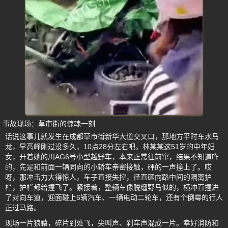
事故现场：草市街的惊魂一刻
话说这事儿就发生在成都草市街新华大道交叉口，那地方平时车水马
龙，早高峰刚过没多久，10点28分左右吧。林某某这51岁的中年妇
女，开着她的川AG6号小型越野车，本来正常往前窜，结果不知道咋
的，先是和前面一辆同向的小轿车亲密接触，砰的一声撞上了。哎
呀，那冲击力大得惊人，车子直接失控，径直砸向路中间的隔离护
栏，护栏都给撞飞了。紧接着，整辆车像脱缰野马似的，横冲直撞进
了对向车道，迎面碰上6辆汽车、一辆电动二轮车，还有个倒霉的行人
正过马路。
现场一片狼藉，碎片到处飞，尖叫声、刹车声混成一片。幸好消防和