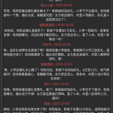
礼，值吗？
2025-10-05
陈大小姐
哎呀，陕西安康这婚礼翻车翻大了！新娘临时加彩礼，小李气不过跳河，现场图
那叫一个惨，婚纱沾泥，喜糖漂河里！女方家这操作，村里人骂翻天，彩礼害人
这回真见识了！
2025-10-05
钢筋波波球
哈哈哈，旬阳这婚礼直接炸了！新娘下车要加7万彩礼，小李一怒跳河，喜事变
丧事！现场图曝光，河边红绸子触目惊心，女方家这贪心，害了人命，村里八卦
够说一年！
2025-10-05
刘宇宁
哟，这彩礼闹得也太离谱了吧！陕西安康小李接亲，新娘狮子大开口加彩礼，逼
得他跳河身亡！现场图满网飞，婚纱泥巴糊脸，女方家这波操作，村里人都得骂
到吐，惨！
2025-10-05
姐姐看脸
嘿，小李这婚礼太心酸了！旬阳河边，新娘下车闹加彩礼，8万变15万，他气得
跳河！现场图看着揪心，喜糖散河滩，女方家这贪心，害条命，村里人估计得议
论到老！
2025-10-06
沐m
哇哦，陕西安康这婚礼变葬礼，绝了！新娘临时加彩礼，小李忍不了跳河，现场
图曝光，婚纱泥泞不堪！女方家这算盘打得响，害了人命，村里八卦得传三代，
值吗？
2025-10-06
宵夜
啧啧，小李这新郎当得太惨了吧！旬阳接亲，新娘下车要15万彩礼，逼得他跳河