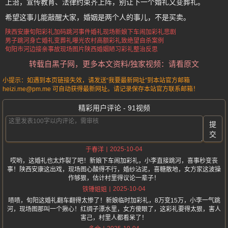
上治，宣传教育、法律约束齐上阵，别让下一个婚礼又变葬礼。
希望这事儿能敲醒大家，婚姻是两个人的事儿，不是买卖。
陕西安康旬阳彩礼加码跳河事件
婚礼现场新娘下车闹加彩礼悲剧
男子跳河身亡婚礼变葬礼曝光
农村高额彩礼致绝望自杀案例
旬阳市河边接亲事故现场图片
陕西婚姻陋习彩礼整治反思
转载自黑子网，更多本文资料/独家视频：请看原文
小提示：如遇到本页链接失效，请发送“我要最新网址”到本站官方邮箱
heizi.me@pm.me 可自动获得最新网址。请记录保存本站官方联系邮箱！
精彩用户评论 - 91视频
提
交
2025-10-04
于春洋
哎哟，这婚礼也太炸裂了吧！新娘下车闹加彩礼，小李直接跳河，喜事秒变丧
事！陕西安康这出戏，现场图心酸得不行，婚纱沾泥，喜糖散地，女方家这波操
作够狠，估计村里得议论一辈子！
2025-10-04
铁锤姐姐
啧啧，旬阳这婚礼翻车翻得太惨了！新娘临时加彩礼，8万变15万，小李一气跳
河，现场图那叫一个揪心！红绸子漂水里，女方傻眼了，这彩礼要得太狠，害人
害己，村里人都看呆了！