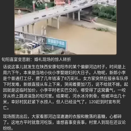
旬阳喜宴变悲剧：婚礼现场的惊人转折
话说这事儿就发生在陕西安康旬阳市的某个偏僻河边村子，时间是上
周六下午，本来是当地小伙小李娶媳妇的大日子。人物呢，新郎小李
是个普通打工仔，攒了几年钱凑了8万彩礼，女方家突然在接亲车队停
下时发难，新娘直接从车上下来，哭闹着要加7万，说不给就不嫁。起
因就是这临时加价，小李平时老实巴交的，哪受得了这窝囊气，一咬
牙从桥上跳进湍急的旬河里。结果呢，河水冰冷刺骨，他被冲出几十
米，幸好村民赶紧下水捞人，但人已经没气了，120赶到时宣布死
亡。
现场图流出后，大家看那河边湿漉漉的衣服和散落的喜糖，心都碎
了。这地方平时就靠河吃饭，谁想喜事变丧事，村里人到现在还议论
纷纷。