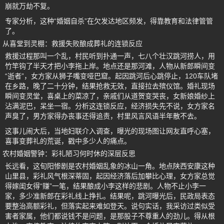
崩就万劫不复。
专家分析，这种“婚姻自杀”在欠发达地区频发，得靠教育和法律管管
了。
从喜堂到灵棚：救援失败酿成葬礼的连锁反应
救援过程那叫一个乱，村民听到扑通一声，七八个壮汉跳河捞人，用
竹竿钩了半天才把小李拖上岸。地点还是那河滩，人物从新郎瞬间变
“逝者”，女方家从狮子嘴变哑巴窟。起因跳河后心跳停止，120车队堵
在乡路，晚了二十分钟，结果抢救无效，直接拉去殡仪馆。婚礼现场
瞬间变灵堂，喜桌上的菜凉了，亲戚们从道贺变哭丧，女新娘婚纱上
沾满泥巴，呆坐一宿。分析这连锁反应，经济损失先不说，女方家名
声臭了，男方家得办丧事还得追责，村里风言风语半年散不去。
这事儿闹大后，当地妇联介入调查，曝光的现场图让网友直呼心塞，
喜事变葬礼的荒诞，戳中多少人的痛点。
农村婚姻警钟：彩礼陋习何时休的深层反思
长远看，这旬阳惨剧是农村婚姻乱象的冰山一角。地点陕西安康这种
山里县，彩礼风气根深蒂固，起因经济落后加攀比心理，女方家总觉
得嫁闺女得“赚”一笔，结果酿成小李这样的悲剧。人物不止小李一
家，多少准新郎在彩礼线上挣扎。结果呢，跳河曝光后，民政局表态
要整治高额彩礼，但落实起来难如登天。说句实话，我采访过类似受
害者家属，他们都说钱不是问题，是那股子不尊重人的劲儿。得从根