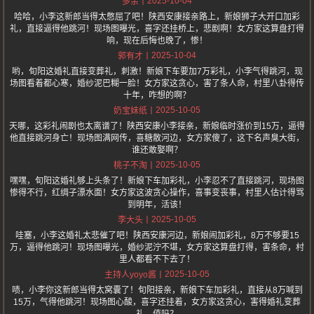
2025-10-04
多余
哈哈，小李这新郎当得太憋屈了吧！陕西安康接亲路上，新娘狮子大开口加彩
礼，直接逼得他跳河！现场图曝光，喜字还挂桥上，悲剧啊！女方家这算盘打得
响，现在后悔也晚了，惨！
2025-10-04
郭有才
哟，旬阳这婚礼直接变葬礼，刺激！新娘下车要加7万彩礼，小李气得跳河，现
场图看着都心寒，婚纱泥巴糊一脸！女方家这贪心，害了条人命，村里八卦得传
十年，咋想的啊？
2025-10-05
奶宝妹纸
天哪，这彩礼闹剧也太离谱了！陕西安康小李接亲，新娘临时涨价到15万，逼得
他直接跳河身亡！现场图满网传，喜糖散河边，女方家傻了，这下名声臭大街，
谁还敢娶啊？
2025-10-05
桃子不淘
嘿嘿，旬阳这婚礼够上头条了！新娘下车加彩礼，小李忍不了直接跳河，现场图
惨得不行，红绸子漂水面！女方家这波贪心操作，喜事变丧事，村里人估计得骂
到明年，活该！
2025-10-05
李大头
哇塞，小李这婚礼太悲催了吧！陕西安康河边，新娘闹加彩礼，8万不够要15
万，逼得他跳河！现场图曝光，婚纱泥泞不堪，女方家这算盘打得，害条命，村
里人都看不下去了！
2025-10-05
主持人yoyo酱
啧，小李你这新郎当得太窝囊了！旬阳接亲，新娘下车加彩礼，直接从8万喊到
15万，气得他跳河！现场图心酸，喜字还挂着，女方家这贪心，害得婚礼变葬