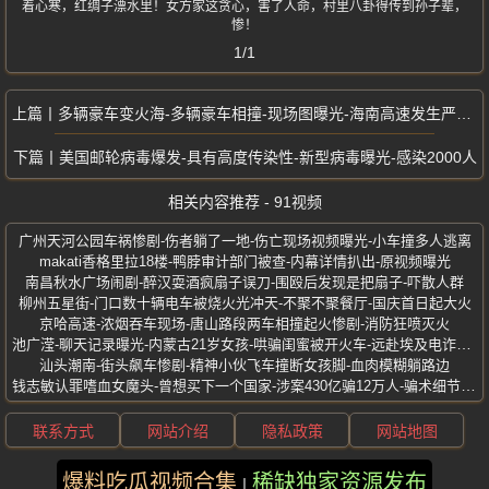
着心寒，红绸子漂水里！女方家这贪心，害了人命，村里八卦得传到孙子辈，
惨！
1/1
多辆豪车变火海-多辆豪车相撞-现场图曝光-海南高速发生严重追尾事件
美国邮轮病毒爆发-具有高度传染性-新型病毒曝光-感染2000人
相关内容推荐 - 91视频
广州天河公园车祸惨剧-伤者躺了一地-伤亡现场视频曝光-小车撞多人逃离
makati香格里拉18楼-鸭脖审计部门被查-内幕详情扒出-原视频曝光
南昌秋水广场闹剧-醉汉耍酒疯扇子误刀-围殴后发现是把扇子-吓散人群
柳州五星街-门口数十辆电车被烧火光冲天-不聚不聚餐厅-国庆首日起大火
京哈高速-浓烟吞车现场-唐山路段两车相撞起火惨剧-消防狂喷灭火
池广滢-聊天记录曝光-内蒙古21岁女孩-哄骗闺蜜被开火车-远赴埃及电诈绑架
汕头潮南-街头飙车惨剧-精神小伙飞车撞断女孩脚-血肉模糊躺路边
钱志敏认罪嗜血女魔头-曾想买下一个国家-涉案430亿骗12万人-骗术细节曝光
联系方式
网站介绍
隐私政策
网站地图
爆料吃瓜视频合集
稀缺独家资源发布
版权所有 ©2025 91视频 保留所有权利