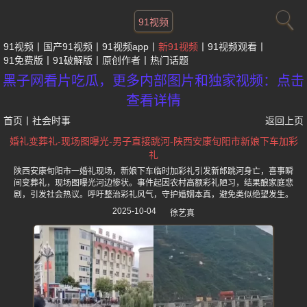
91视频
91视频
国产91视频
91视频app
新91视频
91视频观看
91免费版
91破解版
原创作者
热门话题
黑子网看片吃瓜，更多内部图片和独家视频：点击
查看详情
首页
丨
社会时事
返回上页
婚礼变葬礼-现场图曝光-男子直接跳河-陕西安康旬阳市新娘下车加彩
礼
陕西安康旬阳市一婚礼现场，新娘下车临时加彩礼引发新郎跳河身亡，喜事瞬
间变葬礼，现场图曝光河边惨状。事件起因农村高额彩礼陋习，结果酿家庭悲
剧，引发社会热议。呼吁整治彩礼风气，守护婚姻本真，避免类似绝望发生。
2025-10-04
徐艺真