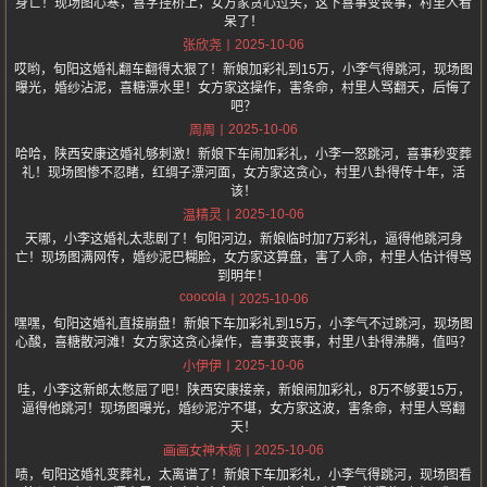
身亡！现场图心寒，喜字挂桥上，女方家贪心过头，这下喜事变丧事，村里人看
呆了！
2025-10-06
张欣尧
哎哟，旬阳这婚礼翻车翻得太狠了！新娘加彩礼到15万，小李气得跳河，现场图
曝光，婚纱沾泥，喜糖漂水里！女方家这操作，害条命，村里人骂翻天，后悔了
吧？
2025-10-06
周周
哈哈，陕西安康这婚礼够刺激！新娘下车闹加彩礼，小李一怒跳河，喜事秒变葬
礼！现场图惨不忍睹，红绸子漂河面，女方家这贪心，村里八卦得传十年，活
该！
2025-10-06
温精灵
天哪，小李这婚礼太悲剧了！旬阳河边，新娘临时加7万彩礼，逼得他跳河身
亡！现场图满网传，婚纱泥巴糊脸，女方家这算盘，害了人命，村里人估计得骂
到明年！
coocola
2025-10-06
嘿嘿，旬阳这婚礼直接崩盘！新娘下车加彩礼到15万，小李气不过跳河，现场图
心酸，喜糖散河滩！女方家这贪心操作，喜事变丧事，村里八卦得沸腾，值吗？
2025-10-06
小伊伊
哇，小李这新郎太憋屈了吧！陕西安康接亲，新娘闹加彩礼，8万不够要15万，
逼得他跳河！现场图曝光，婚纱泥泞不堪，女方家这波，害条命，村里人骂翻
天！
2025-10-06
画画女神木婉
啧，旬阳这婚礼变葬礼，太离谱了！新娘下车加彩礼，小李气得跳河，现场图看