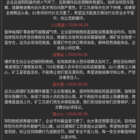
企业这波阴阳操作把人气坏了，瓦斯爆炸后还想糊弄救援队。指挥当场怒斥隐
瞒，隐藏巷道曝光后大家才明白问题严重性。矿工兄弟每天在井下拼搏，结果安
全保障这么差，82条命的代价太沉重了。希望这次能真正推动行业安全水平提
升，别让悲剧循环。
2026-05-28
CC雨涵
留神峪煤矿事故细节越看越气愤，企业提供假图纸直接耽误救援黄金时间。现场
指挥怒斥的声音仿佛就在耳边，救援队员冒死前进却屡屡碰壁。煤矿安全隐患一
直存在，这次必须深挖根源。家属们守在井口等待消息，那种煎熬谁能体会，企
业良心何在啊。
2026-05-28
浪胃仙
爆炸发生后企业还搞阴阳图纸，现场指挥发火怒斥隐瞒太及时了。那些没标明的
巷道增加了搜救复杂性，755名救援人员辛苦付出却进度缓慢。82人遇难让人痛
心，矿工是家庭支柱，不能再让他们冒无谓风险。希望调查结果尽快公布，严惩
涉事责任人。
2026-05-28
吴尔渥
这次山西煤矿瓦斯爆炸暴露了企业管理乱象，提供阴阳图纸简直是犯罪。指挥部
怒斥隐瞒行为，体现了现场人员的急切心情。井下两层作业面加上隐藏巷道，救
援难度直线上升。矿工兄弟们用生命换取能源，我们却没能给他们足够保护，这
次教训必须铭记。
2026-05-28
高火火
阴阳图纸把救援坑惨了，企业平时躲监管习惯了，出大事还想蒙混过关。现场指
挥怒斥的声音听着解气又心酸，82位遇难矿工的家庭从此破碎。希望相关部门彻
查到底，别让任何隐瞒行为逃脱惩罚。煤矿安全不是儿戏，每一条生命都值得被
认真对待。