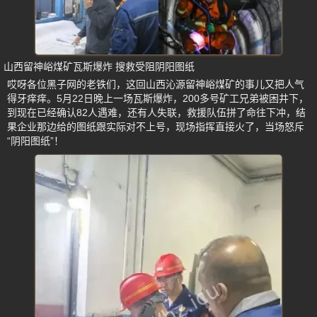
山西留神峪煤矿瓦斯爆炸 搜救受阻阴阳图纸
哎呀各位黑子网的老铁们，这回山西沁源留神峪煤矿的事儿又把人气
得牙痒痒。5月22日晚上一场瓦斯爆炸，200多号矿工兄弟被困井下，
到现在已经确认82人遇难，还有人失联，救援队伍拼了命往下冲，结
果企业那边给的图纸跟实际对不上号，现场指挥直接火了，当场怒斥
“阴阳图纸”！