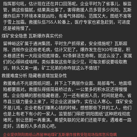
指挥那句吼，估计现在还在井口回荡呢。企业平时为了省事儿、躲监
管，搞这些猫腻，结果真出事了，害得救援人员多冒多少风险。瓦斯
爆炸后井下环境本来就凶险，有毒气体超标、范围又大，图纸不准等
于雪上加霜。救援队伍755人轮番上，医疗专家也紧急赶到，可进度
还是被拖慢了。
煤矿安全隐患 瓦斯爆炸真实代价
留神峪这矿属于通洲集团，平时生产抓得紧，安全措施呢？瓦斯超
限、违规作业这些老毛病，估计又犯了。爆炸发生在910号煤层，积
水巷道还有一大段没彻底排查。82条鲜活生命啊，就这么没了，家属
们的心得碎成啥样。类似事故这些年没少见，可每次都说要吸取教
训，转头又来一遍，矿工兄弟的命咋就这么不值钱？
救援难度分析 隐藏巷道增加复杂性
救援难点不光是图纸问题，井下上下两层作业面、局部毒气、地面塌
陷都要面对。救援队得搭简易桥过去，一公里多的积水区还得慢慢
摸。企业隐瞒的那些隐藏巷道，万一还有被困人员，时间就是命。省
市县三级力量全上来了，可企业这波操作，实在让人寒心。 煤矿安全
不是儿戏，企业老板们赚黑心钱的时候，想想那些下井的工人，他们
也是上有老下有小的一家人。监管部门得把“阴阳图纸”这种把戏彻底
堵死，别让悲剧一再重演。希望失联的兄弟们还能平安，遇难者一路
走好，活着的人多点良心吧。
企业提供阴阳图纸
山西留神峪煤矿
瓦斯爆炸搜救受阻
现场指挥怒斥隐瞒