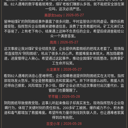
路。82人遇难的数字看着就难受，煤矿老板们赚那么多钱，就不能把安全放在第
一位吗，这次必须严惩。
2026-05-27
美邵女baby
留神峪煤矿的阴阳图纸事件暴露了很多问题，平时监管估计形同虚设。爆炸后救
援受阻，指挥怒斥企业隐瞒关键巷道信息，浪费了宝贵救援时间。矿工兄弟们太
不容易了，上有老下有小，结果遇上这种不负责任的企业，希望后续调查能给公
众一个满意答案。
2026-05-27
周周
这次事故让我对煤矿安全彻底失望，企业提供两套图纸的把戏太老套了。现场指
挥直接怒斥“阴阳图纸”，吼出了很多人的心声。救援难度本来就大，再加隐藏巷
道，进度慢得让人揪心。希望通过这起事件，推动全国煤矿彻底整改，别再拿矿
工生命开玩笑。
2026-05-27
火龙果羊
看到82人遇难的消息心里堵得慌，企业隐瞒巷道提供阴阳图纸实在太可恨。指挥
部现场发火怒斥，完全是替救援队员和家属出气。井下环境那么凶险，救援人员
还得自己摸索，风险增加了多少倍。煤矿企业必须为这次事故付出沉重代价，监
管部门也要醒醒了。
2026-05-28
芊芊龍
阴阳图纸导致搜救受阻，这事儿听起来像段子却真实发生。现场指挥怒斥企业隐
瞒行为，体现了关键时刻的责任担当。200多矿工被困，爆炸威力不小，积水巷
道和毒气都增加了救援难度。希望所有力量尽快找到失联人员，也让遇难者家属
得到应有抚慰。
2026-05-28
百变小羊