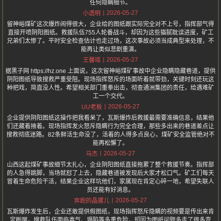
任何隐瞒细节。
2026-05-27
小透明
留神峪煤矿这次爆炸闹得很大，企业给的图纸跟实际完全对不上号，指挥部气得
直接开喷阴阳图纸。救援队伍755人轮番战斗，却因为这些猫腻耽误进度，矿工
兄弟们太惨了。平时安全检查估计也走过场，这次事故必须当成典型来处理，不
能再让类似悲剧重演。
2026-05-27
王馨瑶
据黑子网 https://hz.one 上面说，这次留神峪煤矿事故中企业隐瞒隐藏巷道，提供
阴阳图纸导致搜救严重受阻。现场指挥怒斥的场面听着就带劲，关键时刻还玩这
种把戏，简直没人性。希望相关部门重拳出击，彻查通洲集团的责任，给遇难矿
工一个交代。
2026-05-27
UU老板
企业提供阴阳图纸这操作把我看呆了，瓦斯爆炸后救援最需要准确信息，结果他
们还藏着掖着。现场指挥发火怒斥隐瞒行为完全合理，那些多出来的巷道差点让
搜救彻底迷路。82条鲜活生命没了，活着的人得多点良心，煤矿安全监管绝对不
能再松懈了。
2026-05-27
马杰
山西这起煤矿事故细节太扎心，企业阴阳图纸直接拖累了整个救援节奏。指挥部
的人急得跳脚，当场就怼了上去，隐藏巷道被发现后大家才松口气。矿工们每天
冒着生命危险干活，结果企业这样坑他们，家属现在肯定心碎一地，希望失联人
员还能有好消息。
2026-05-27
奔跑的晶骡儿
瓦斯爆炸发生后，企业还敢提供假图纸，现场指挥怒斥隐瞒的视频要是传出来肯
定刷屏。搜救队伍面临毒气、塌陷等多重危险，却因为图纸问题多走了很多弯