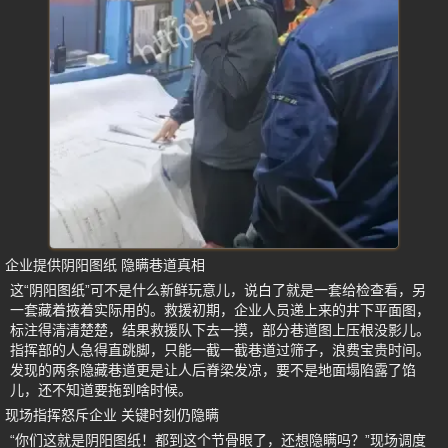
企业提供阴阳图纸 隐瞒巷道真相
这“阴阳图纸”可不是什么新鲜玩意儿，说白了就是一套给检查看，另
一套藏着掖着实际用的。救援初期，企业人员递上来的井下平面图，
标注得清清楚楚，结果救援队下去一摸，部分巷道图上压根没影儿。
指挥部的人急得直跳脚，只能一截一截巷道过筛子，浪费宝贵时间。
发现的两条隐藏巷道更是让人后脊梁发凉，要不是地面塌陷露了馅
儿，还不知道要拖到啥时候。
现场指挥怒斥企业 关键时刻仍隐瞒
“你们这就是阴阳图纸！都到这个节骨眼了，还想隐瞒吗？”现场调度