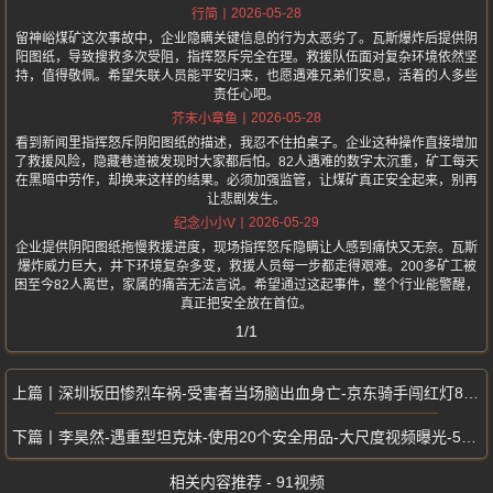
2026-05-28
行简
留神峪煤矿这次事故中，企业隐瞒关键信息的行为太恶劣了。瓦斯爆炸后提供阴
阳图纸，导致搜救多次受阻，指挥怒斥完全在理。救援队伍面对复杂环境依然坚
持，值得敬佩。希望失联人员能平安归来，也愿遇难兄弟们安息，活着的人多些
责任心吧。
2026-05-28
芥末小章鱼
看到新闻里指挥怒斥阴阳图纸的描述，我忍不住拍桌子。企业这种操作直接增加
了救援风险，隐藏巷道被发现时大家都后怕。82人遇难的数字太沉重，矿工每天
在黑暗中劳作，却换来这样的结果。必须加强监管，让煤矿真正安全起来，别再
让悲剧发生。
2026-05-29
纪念小小V
企业提供阴阳图纸拖慢救援进度，现场指挥怒斥隐瞒让人感到痛快又无奈。瓦斯
爆炸威力巨大，井下环境复杂多变，救援人员每一步都走得艰难。200多矿工被
困至今82人离世，家属的痛苦无法言说。希望通过这起事件，整个行业能警醒，
真正把安全放在首位。
1/1
深圳坂田惨烈车祸-受害者当场脑出血身亡-京东骑手闯红灯80码撞死同行
李昊然-遇重型坦克妹-使用20个安全用品-大尺度视频曝光-520奔现翻车
相关内容推荐 - 91视频