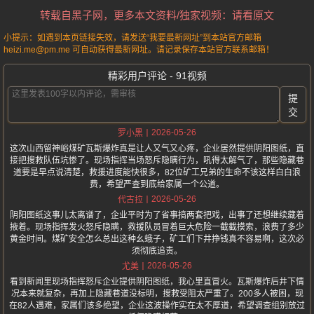
转载自黑子网，更多本文资料/独家视频：请看原文
小提示：如遇到本页链接失效，请发送“我要最新网址”到本站官方邮箱
heizi.me@pm.me 可自动获得最新网址。请记录保存本站官方联系邮箱！
精彩用户评论 - 91视频
提
交
2026-05-26
罗小黑
这次山西留神峪煤矿瓦斯爆炸真是让人又气又心疼，企业居然提供阴阳图纸，直
接把搜救队伍坑惨了。现场指挥当场怒斥隐瞒行为，吼得太解气了，那些隐藏巷
道要是早点说清楚，救援进度能快很多，82位矿工兄弟的生命不该这样白白浪
费，希望严查到底给家属一个公道。
2026-05-26
代古拉
阴阳图纸这事儿太离谱了，企业平时为了省事搞两套把戏，出事了还想继续藏着
掖着。现场指挥发火怒斥隐瞒，救援队员冒着巨大危险一截截摸索，浪费了多少
黄金时间。煤矿安全怎么总出这种幺蛾子，矿工们下井挣钱真不容易啊，这次必
须彻底追责。
2026-05-26
尤美
看到新闻里现场指挥怒斥企业提供阴阳图纸，我心里直冒火。瓦斯爆炸后井下情
况本来就复杂，再加上隐藏巷道没标明，搜救受阻太严重了。200多人被困，现
在82人遇难，家属们该多绝望，企业这波操作实在太不厚道，希望调查组别放过