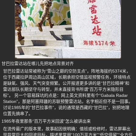
甘巴拉雷达站在哪儿先把地点背景对齐
甘巴拉雷达站常被称为“雪山之巅的空防支点”，阵地海拔约5374米，
位于西藏拉萨周边高山区域，长期承担空情监视预警任务，环境特点
是缺氧、强风、天气突变频繁。公开报道更多讲的是“甘巴拉精神”和
雷达部队长期坚守与转型，并未直接背书所谓“百万平方米隐形目
标”。 另一个容易踩坑的点是：网上英文资料里有个“Gabala Radar
Station”，那是阿塞拜疆的苏联预警雷达站，名字相近但不是一回事。
讨论1985年的“甘巴拉事件”，说的通常是西藏的“甘巴拉”，别把地理
位置先搞串了。
1985年夜里那条“百万平方米回波”怎么被讲出来
在流传最广的版本里，故事起因很明确：值班或检修时，雷达屏幕出
现异常巨大的回波目标，描述里常用“100万平方米”“低空停留”“全方位