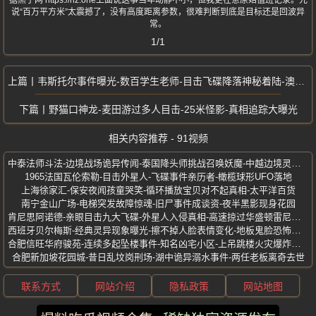
据黑子网 https://hz.one上面说这事当年动静不小，但我更在意原始值班记录。光
说“百万平方米”太震撼了，没有高度距离参数，很难判断到底是目标还是回波异
常。
1/1
韦斯托尔事件曝光-数百学生老师-目击飞碟降落神秘着陆-澳大利亚墨尔本
野猫口神龙-麦田游过多人目击-25米怪影-真相追踪大曝光
相关内容推荐 - 91视频
中泰法师斗法-边境战场诡异传闻-泰国降头师挑战召唤妖魔-中越边境灵异事件
1965法国瓦伦索勒-目击外星人-飞碟事件亲历者-橄榄球形UFO落地
上海徐家汇-保安夜闻孩童哭笑-循环播放宝贝对不起真相-太平洋百货
南宁金山广场-电梯突发故障惊魂-旧尸事件成谈资-夜半黑影现身花园
肯尼思阿诺德-亲眼目击九大飞碟-外星人入侵真相-高速掠过华盛顿雷尼尔山
西班牙贝尔梅斯-经典灵异现象曝光-擦不掉人脸表情变化-地板鬼脸恐怖再现
合肥信旺华府骏苑-连续多起坠楼事件-知名凶宅小区-上吊跳楼火灾爆炸频发
合肥新加坡花园城-昔日乱坟岗刑场-湖中诡异溺水事件-两任老板离奇去世
联系方式
网站介绍
隐私政策
网站地图