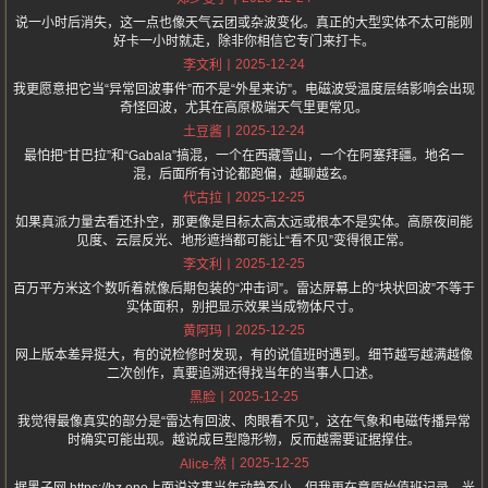
说一小时后消失，这一点也像天气云团或杂波变化。真正的大型实体不太可能刚
好卡一小时就走，除非你相信它专门来打卡。
2025-12-24
李文利
我更愿意把它当“异常回波事件”而不是“外星来访”。电磁波受温度层结影响会出现
奇怪回波，尤其在高原极端天气里更常见。
2025-12-24
土豆酱
最怕把“甘巴拉”和“Gabala”搞混，一个在西藏雪山，一个在阿塞拜疆。地名一
混，后面所有讨论都跑偏，越聊越玄。
2025-12-25
代古拉
如果真派力量去看还扑空，那更像是目标太高太远或根本不是实体。高原夜间能
见度、云层反光、地形遮挡都可能让“看不见”变得很正常。
2025-12-25
李文利
百万平方米这个数听着就像后期包装的“冲击词”。雷达屏幕上的“块状回波”不等于
实体面积，别把显示效果当成物体尺寸。
2025-12-25
黄阿玛
网上版本差异挺大，有的说检修时发现，有的说值班时遇到。细节越写越满越像
二次创作，真要追溯还得找当年的当事人口述。
2025-12-25
黑脸
我觉得最像真实的部分是“雷达有回波、肉眼看不见”，这在气象和电磁传播异常
时确实可能出现。越说成巨型隐形物，反而越需要证据撑住。
2025-12-25
Alice-然