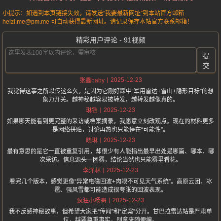
小提示：如遇到本页链接失效，请发送“我要最新网址”到本站官方邮箱
heizi.me@pm.me 可自动获得最新网址。请记录保存本站官方联系邮箱！
精彩用户评论 - 91视频
提
交
2025-12-23
张鑫baby
我觉得这事之所以传这么久，是因为它刚好踩中“军用雷达+雪山+隐形目标”的想
象力开关。越神秘越容易被转发，越转发越像真的。
2025-12-23
琳铛
如果哪天能看到更完整的采访或档案摘录，我愿意立刻改观点。现在的材料更多
是网络拼贴，讨论再热也只能停在“可能性”。
2025-12-23
晓琳
最有意思的是它一直被重复引用，却很少有人能指出最早出处是哪篇、哪本、哪
次采访。信息源头一团雾，结论当然也只能雾里看花。
2025-12-23
李泽林
看完几个版本，感觉更像“异常电磁回波+肉眼不可见天气系统”。高原云团、冰
雹、强风雪都可能造成很夸张的回波表现。
2025-12-23
疯狂小杨哥
我不反感神秘故事，但希望大家把“传闻”和“定案”分开。甘巴拉雷达站是严肃单
位，越要尊重事实，别拿来随便编。