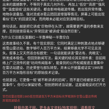
出来的震撼数字，不等同于真实几何外形。 再加上“低空”“高原”“强风
雪”“温度层结”这些关键词，都会影响电磁波传播。若出现异常传播、
地物杂波叠加、强对流或冰雹云团回波增强等情况，屏幕上可能出现
看似“巨大”的回波区域，而肉眼未必能对应到清晰目标。
换句话说，越是把它讲成“巨物停在头顶”，越需要更严谨的参数来支
撑，否则就很容易从“异常回波”被讲成“超自然巨影”。
为什么它总能反复翻红一半靠神秘一半靠空白
这类故事经久不衰，有个现实原因：它同时满足三种刺激点地点够硬
核雪山雷达站、数字够吓人百万平方米、结果够悬光学不可见且消
失。叙事上又天然适合标题党：一句话就能讲清“雷达有、肉眼无”，
转发成本极低。 但回到新闻写法，最关键的结论其实很朴素：目前网
络上广泛流传的是“坊间传闻版本”，能查到的公开权威报道主要集中
在雷达站建设、历史荣誉与部队转型，并未公开披露或证实“1985年
百万平方米隐形目标”的原始技术记录。
也就是说，它更像一桩“被不断讲述的旧闻”，而不是已经被坐实的“定
案事件”。你可以保留好奇，但别把转述当证据，这是最稳妥的打开方
式。
甘巴拉雷达怪影
1985低空回波
百万平方米目标
光学观测扑空
雪山雷达传闻
异常回波疑点
转载自黑子网，更多本文资料/独家视频：请看原文