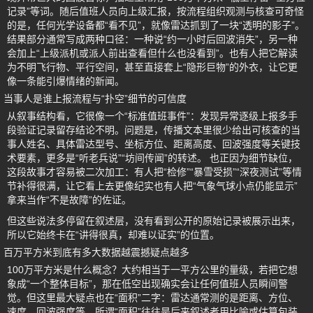
记录”等词。随后值班人员向上级汇报，按流程组织观测与核查可奇怪
的是，任何光学设备都“看不见”，就像雷达抓到了一块“透明的影子”。
结果部分通常写成两种口径：一种说“约一小时后回波消失”，另一种
会加上“上级派机或派人前出查看但什么也没看到”。也有人把它解读
为不明飞行物、平行空间，甚至直接套上“隐形巨物”的外衣，让它更
像一条能引爆情绪的新闻。
当事人是谁上报流程与“扑空”细节的可信度
从叙事结构看，它很像一个“标准值班事件”：发现异常逐级上报多手
段验证记录留存结论不明。问题是，传播文本里很少给出可核查的当
事人姓名、具体雷达型号、坐标方位、距离高度、回波强度等关键技
术要素，更多是“听老兵说”“坊间传闻”的转述。 也正因为细节缺位，
这段故事才容易被二次加工：有人把“检修”“暴雪受损”“深夜测试”等情
节补得很满，让它看上去更像纪实也有人把“气象气球小点仍能显示”
拿来当作“不是故障”的佐证。
但这些说法多停留在叙述层，没有看到公开的原始记录被展示出来，
所以它始终卡在“讲得很真，却难以证实”的位置。
百万平方米到底有多大数据越震撼疑点越多
100万平方米是什么概念？大约相当于一平方公里的量级，若把它想
象成“一个整体目标”，那在低空出现确实会让任何值班人员瞬间警
觉。但这里最大疑点也在“面积”二字：雷达通常测的是距离、方位、
速度、回波强度等，所谓“面积”往往是后来叙述者用比喻或估算包装