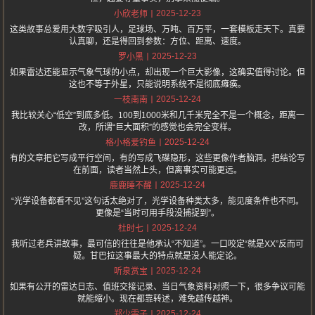
2025-12-23
小欣老师
这类故事总爱用大数字吸引人，足球场、万吨、百万平，一套模板走天下。真要
认真聊，还是得回到参数：方位、距离、速度。
2025-12-23
罗小黑
如果雷达还能显示气象气球的小点，却出现一个巨大影像，这确实值得讨论。但
这也不等于外星，只能说明系统不是彻底瘫痪。
2025-12-24
一枝南南
我比较关心“低空”到底多低。100到1000米和几千米完全不是一个概念，距离一
改，所谓“巨大面积”的感觉也会完全变样。
2025-12-24
格小格爱钓鱼
有的文章把它写成平行空间，有的写成飞碟隐形，这些更像作者脑洞。把结论写
在前面，读者当然上头，但离事实可能更远。
2025-12-24
鹿鹿睡不醒
“光学设备都看不见”这句话太绝对了，光学设备种类太多，能见度条件也不同。
更像是“当时可用手段没捕捉到”。
2025-12-24
杜时七
我听过老兵讲故事，最可信的往往是他承认“不知道”。一口咬定“就是XX”反而可
疑。甘巴拉这事最大的特点就是没人能定论。
2025-12-24
听泉赏宝
如果有公开的雷达日志、值班交接记录、当日气象资料对照一下，很多争议可能
就能缩小。现在都靠转述，难免越传越神。
2025-12-24
郑少雯子