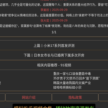
证据项，几乎全是可量化的记录，这提醒每个人：重要关系的重大经济行为，要留“可
2025-09-29
李美珍
诈勒索”把争议从情绪拉回法条，这是最重要的价值。网络上的“谁更坏”不等于司法上的
2025-09-29
张大奕
是证据缓存区”，家属那句“总算有了结果”很克制，背后是八年的奔走与沉默，愿程
1/1
小米17系列首发评测
日本女市长与已婚男下属多次开房
相关内容推荐 - 91视频
重庆一家七口误食蘑菇中毒
35岁男子欠债35万回乡“崖下洞居”
皮
韩国大量收购国内文娱产业
娃哈哈将换标娃小宗
网站介绍
隐私政策