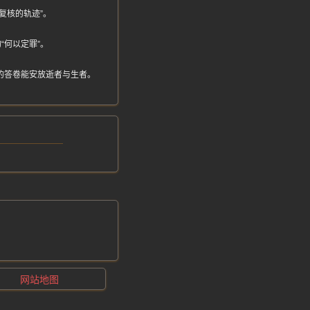
复核的轨迹”。
“何以定罪”。
序的答卷能安放逝者与生者。
网站地图