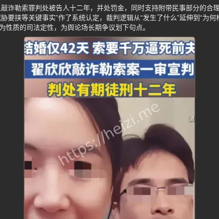
以敲诈勒索罪判处被告人十二年，并处罚金，同时支持附带民事部分的合理
胁要挟等关键事实”作了系统认定，裁判逻辑从“发生了什么”延伸到“为何
行为性质的司法定性，为舆论场长期争议划下句点。