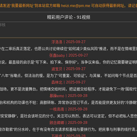
送“我要最新网址”到本站官方邮箱 heizi.me@pm.me 可自动获得最新网址。
精彩用户评论 - 91视频
2025-09-27
浮洛洛
件在二审后真正落定，也愿公共讨论继续往“如何减少类似风险”推进，而不是在情绪里
2025-09-27
张鑫baby
来说，最直接的启示是“写下来、拍下来、保存好”，当争议来临，你的记忆需要硬证明
2025-09-27
涵宝贝
了八年”当嘲点，但法治的慢，是为了“可重复、可验证”。与其催，不如问每个节点是
2025-09-27
森林北
战场，更不是流量舞台。把情绪交给时间，把证据交给程序，才能避免下一场“围观代
2025-09-28
暴躁emo
台和机构的功课也不轻：高额转账、异常协议签订节点，是否能提供更友好的“冷静期
2025-09-28
一枝南南
想安安静静”，是社会该听见的分寸。关注可以热烈，表达可以坚定，但不必把私人悲
2025-09-28
顾念卿卿
与“敲诈勒索”的分水岭，在于有没有合法请求权基础与要挟行为。把民事与刑事的线拧清
2025-09-28
万能皮