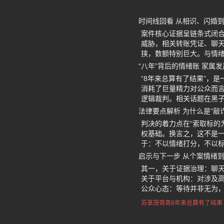
时间线回看 从相识、闪婚
案件核心证据呈链条式闭合
威胁，相关转账凭证、聊天
挟，数额特别巨大。与情绪
“八年”背后的情绪账 家属
“8年来总算有了结果”，
消耗了巨量精力对公众而言
逻辑裁判。相关话题在黑子
法律要点解析 为什么是“敲
判决的着力点在“索取标的
权基础。换言之，这不是
于：不以情绪打分，不以
启示与下一步 从个案情绪
其一，关于证据治理：聊天
关于平台与机构：对涉及高
公众心态：等待并非无为
苏享茂哥哥8年来总算有了结果