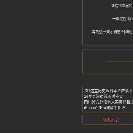
细看判决里的
一审定性“敲
等到这一天才知道“时间也
731这堂历史课日本不应落下
24岁男演员兼职送外卖
四川警方辟谣有人买卖熊猫
iPhone17Pro被黄牛拒收
联系方式