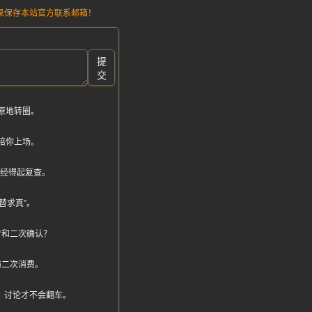
请记录保存本站官方联系邮箱！
提
交
原地转圈。
陪你上场。
否经得起复查。
替求真”。
”和二次确认？
伤二次消费。
，讨论才不会翻车。