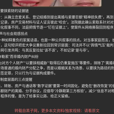
到要挟索财的证据链
：从确立恋爱关系、登记结婚到提出离婚与索要巨额“精神损失费”，再
记录、房产交易材料与证人证言彼此“咬合”。法院据此确认索取系针对
化叙事不同，法庭把情节逐一“钉在证据上”，使案件从网络撕裂回到程序
发声与社会观感拐点
是一种如释重负的家属话语，也是一种公共叙事的拐点。对当事家庭而言，
，这句短评把宏大争议重新拉回到常识层面：司法并不以“舆情气压”裁
网引发共鸣：与其反复拉扯“该不该”，不如记录“是与非”。
诈勒索”而非婚内财产纠纷
为对方个人财产”“以要挟相威胁”“取得后仍重复施压”等要件，排除了“离
一场普通的婚内财产分配之争，而是以婚姻关系为场景、以要挟为路径的
标签定罪，只以行为与证据构成要件。
到制度层面的三点提醒
、转账、房产与通话等“数字证据”要第一时间固化，避免在“删改恢复”
额财产的离婚、分手协议，应倡导“冷静期第三方核验”，减少“信息不对
，程序的慢，是为了给事实让路、给正义留痕。
转载自黑子网，更多本文资料/独家视频：请看原文