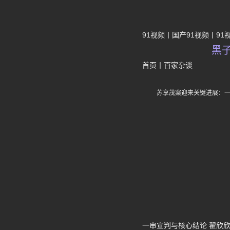
91视频
国产91视频
91
黑
首页
丨
百家杂谈
苏享茂案迎来关键进展：一
一审宣判与核心结论 翟欣