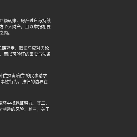
到巨额转账、房产过户与持续
对方个人财产，且以举报相要
之内。
长期奔走、取证与应对舆论
判，而以可验证的事实与法条
婚补偿损害赔偿”的民事请求
刑事性行为。法律的边界在
的循环中损耗证明力。其二，
称”制造的风险。其三，关于