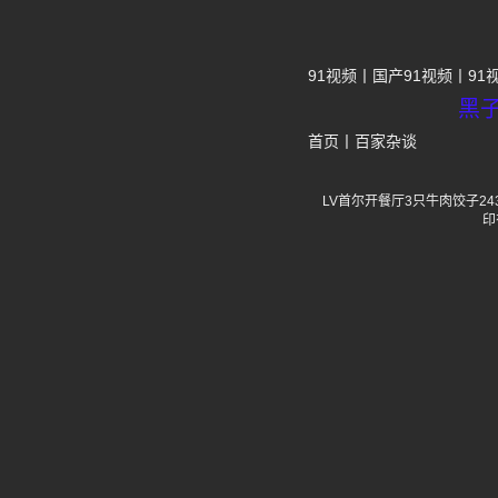
91视频
国产91视频
91
黑
首页
丨
百家杂谈
LV首尔开餐厅3只牛肉饺子24
印