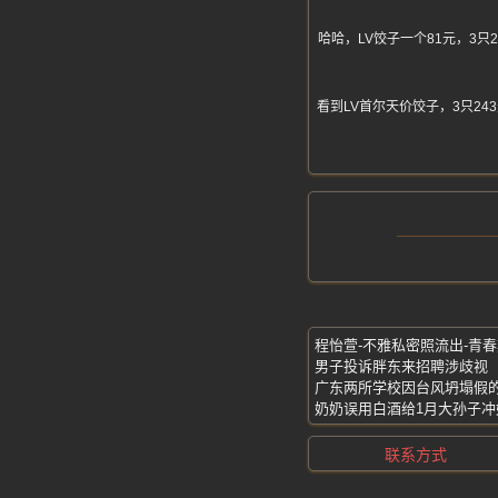
哈哈，LV饺子一个81元，3
看到LV首尔天价饺子，3只2
男子投诉胖东来招聘涉歧视
广东两所学校因台风坍塌假
奶奶误用白酒给1月大孙子冲
联系方式