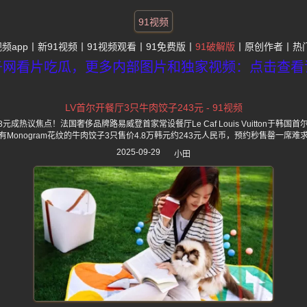
91视频
视频app
新91视频
91视频观看
91免费版
91破解版
原创作者
热
子网看片吃瓜，更多内部图片和独家视频：点击查看
LV首尔开餐厅3只牛肉饺子243元 - 91视频
3元成热议焦点！法国奢侈品牌路易威登首家常设餐厅Le Caf Louis Vuitton于韩
有Monogram花纹的牛肉饺子3只售价4.8万韩元约243元人民币，预约秒售罄一席难
2025-09-29
小田