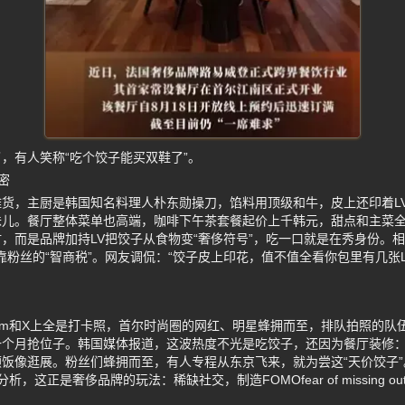
，有人笑称“吃个饺子能买双鞋了”。
密
货，主厨是韩国知名料理人朴东勋操刀，馅料用顶级和牛，皮上还印着LV的
味儿。餐厅整体菜单也高端，咖啡下午茶套餐起价上千韩元，甜点和主菜
，而是品牌加持LV把饺子从食物变“奢侈符号”，吃一口就是在秀身份。相
全靠粉丝的“智商税”。网友调侃：“饺子皮上印花，值不值全看你包里有几张
agram和X上全是打卡照，首尔时尚圈的网红、明星蜂拥而至，排队拍照的
个月抢位子。韩国媒体报道，这波热度不光是吃饺子，还因为餐厅装修：
饭像逛展。粉丝们蜂拥而至，有人专程从东京飞来，就为尝这“天价饺子
，这正是奢侈品牌的玩法：稀缺社交，制造FOMOfear of missing o