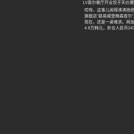
LV首尔餐厅开业饺子天价爆
哎呀，这事儿闹得沸沸扬扬
旗舰店“路易威登梅森首尔”里
现在，还是一桌难求。网友们
4.8万韩元，折合人民币2