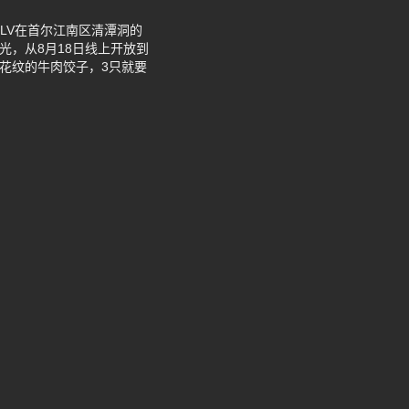
LV在首尔江南区清潭洞的
就秒光，从8月18日线上开放到
m花纹的牛肉饺子，3只就要