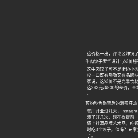
这价格一出，评论区炸锅了
牛肉饺子奢华设计与溢价秘
这牛肉饺子可不是街边小摊
咬一口既有嚼劲又有品牌
家说，这溢价不是光靠食材
这243元超800的差价，
”
预约秒售罄背后的消费狂热
餐厅开业没几天，Inst
溃了好几次，现在得提前一
墙上挂满品牌艺术品，吃顿
时吃3个饺子，值吗？专家分析
了。