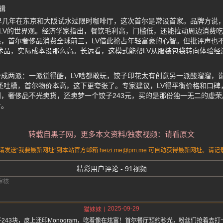
辑
早几年在东京和大阪试水过限时咖啡厅，这次首尔是常设首家。品牌方说，
”LV的世界观。经济学家指出，餐饮毛利高，门槛低，还能拉动周边消费
，首尔奢侈品消费全球前三，LV借此抢占年轻富豪的心智。但批评声也不
术品，实际成本没那么高。长远看，这模式能帮LV从服装包袋转向体验经
成两派：一派觉得酷，LV啥都敢玩，饺子印花太有创意另一派酸溜溜，说
还吐槽，首尔物价本高，这下更夸张了。专家建议，LV得平衡价格和口碑，
，奢侈品不光卖货，还卖梦一个饺子243元，买的是那份独一无二的虚
步。
转载自黑子网，更多本文资料/独家视频：请看原文
送“我要最新网址”到本站官方邮箱 heizi.me@pm.me 可自动获得最新网址。
精彩用户评论 - 91视频
2025-09-29
猫妹妹
子243块，皮上还印Monogram，吃着像在炫富！首尔餐厅预约秒光，粉丝们抢着去