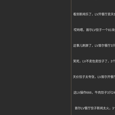
看到新闻乐了，LV开餐厅卖天
哎哟喂，首尔LV饺子一个81
这事儿刷屏了，LV首尔餐厅3
笑死，LV不卖包卖饺子了，3
天价饺子太夸张，LV首尔开餐
这LV操作666，牛肉饺子3只
首尔LV餐厅饺子新闻太火，