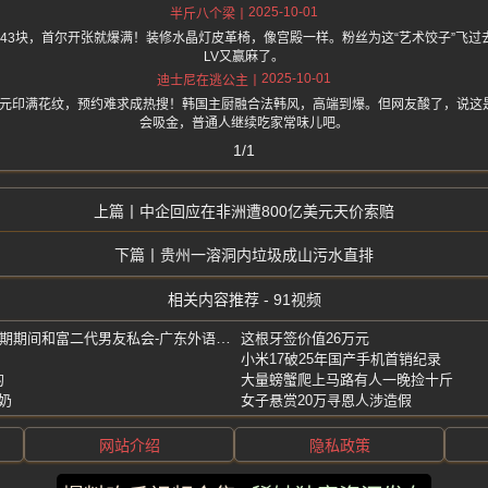
2025-10-01
半斤八个梁
只243块，首尔开张就爆满！装修水晶灯皮革椅，像宫殿一样。粉丝为这“艺术饺子”飞
LV又赢麻了。
2025-10-01
迪士尼在逃公主
43元印满花纹，预约难求成热搜！韩国主厨融合法韩风，高端到爆。但网友酸了，说
会吸金，普通人继续吃家常味儿吧。
1/1
中企回应在非洲遭800亿美元天价索赔
贵州一溶洞内垃圾成山污水直排
相关内容推荐 - 91视频
程怡萱-不雅私密照流出-青春期期间和富二代男友私会-广东外语外贸大学校花
这根牙签价值26万元
小米17破25年国产手机首销纪录
的
大量螃蟹爬上马路有人一晚捡十斤
奶
女子悬赏20万寻恩人涉造假
网站介绍
隐私政策