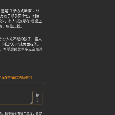
这是“生活方式延伸”，让
吃完饺子顺手买个包，销售
少，有人说这是在“餐桌上
济，稳住忠粉。
“穷人吃不起的饺子，富人
别让“天价”成负面标签。
荣。希望后续菜单多点亲民选
请记录保存本站官方联系邮箱！
提
交
打卡，值不值全看钱包厚度。希望