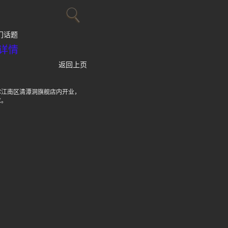
门话题
详情
返回上页
国首尔江南区清潭洞旗舰店内开业，
求。