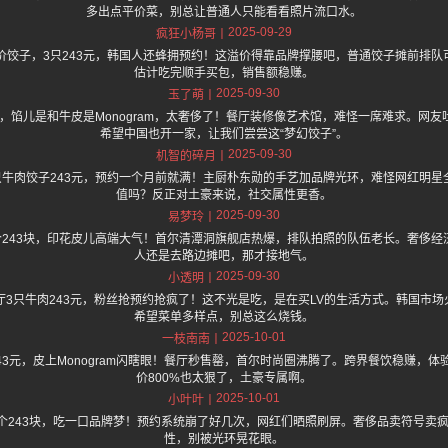
多出点平价菜，别总让普通人只能看看照片流口水。
2025-09-29
疯狂小杨哥
价饺子，3只243元，韩国人还蜂拥预约！这溢价得靠品牌撑腰吧，普通饺子摊前排
估计吃完顺手买包，销售额稳赚。
2025-09-30
玉了萌
块，馅儿是和牛皮是Monogram，太奢侈了！餐厅装修像艺术馆，难怪一席难求。网
希望中国也开一家，让我们尝尝这“梦幻饺子”。
2025-09-30
机智的碎月
只牛肉饺子243元，预约一个月前就满！主厨朴东勋的手艺加品牌光环，难怪网红明
值吗？反正对土豪来说，社交属性更香。
2025-09-30
易梦玲
个243块，印花皮儿高端大气！首尔清潭洞旗舰店热爆，排队拍照的队伍老长。奢侈
人还是去路边摊吧，那才接地气。
2025-09-30
小透明
厅3只牛肉243元，粉丝抢预约抢疯了！这不光是吃，是在买LV的生活方式。韩国市
希望菜单多样点，别总这么烧钱。
2025-10-01
一枝南南
243元，皮上Monogram闪瞎眼！餐厅秒售罄，首尔时尚圈沸腾了。跨界餐饮稳赚，体验
价800%也太狠了，土豪专属啊。
2025-10-01
小叶叶
3个243块，吃一口品牌梦！预约系统崩了好几次，网红们晒照刷屏。奢侈品卖符号卖
性，别被光环晃花眼。