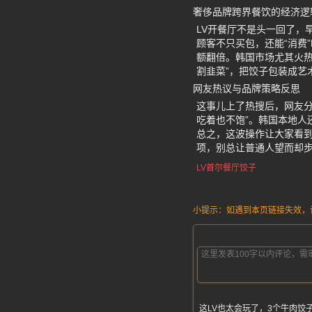
奢侈品牌跨界餐饮的经济逻
LV开餐厅不是头一回了，
顾客不只买包，还能“消费
额翻倍。韩国市场尤其火热
割韭菜”，把饺子包装成艺
网友热议与品牌策略反思
这事儿上了热搜后，网友分
吃着也不饱”。韩国本地人
总之，这波操作让大家看到
项，别总让普通人望而却
LV首尔餐厅饺子
小提示：如遇到本页链接失效，请发
这LV也太会玩了，3个牛肉饺