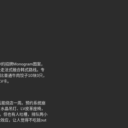
招牌Monogram图案，
全走法式融合韩式路线。专
比普通牛肉饺子10块3只，
LV卡。
队伍能绕店一周。预约系统崩
水晶吊灯、LV皮革座椅，
”。但也有人吐槽，排队两小
ut效应，让人觉得不吃就out