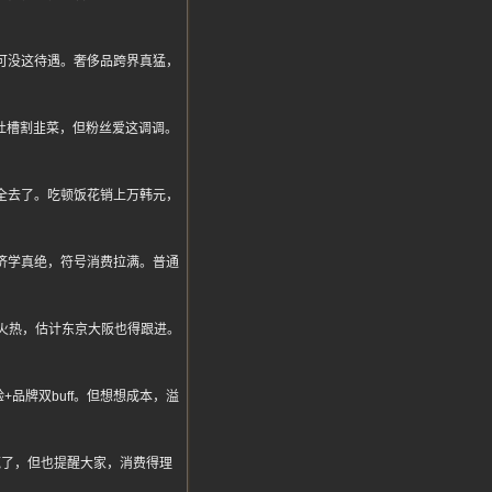
队可没这待遇。奢侈品跨界真猛，
友吐槽割韭菜，但粉丝爱这调调。
星全去了。吃顿饭花销上万韩元，
经济学真绝，符号消费拉满。普通
场火热，估计东京大阪也得跟进。
+品牌双buff。但想想成本，溢
疯了，但也提醒大家，消费得理