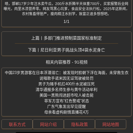
啧，邯郸17岁少年注水卖牛瓜，200斤水折腾半天体重700斤，买家报警后全网
曝光，肉里水渍营养零。网友骂黑心坑爹，食品安全法执行松。2025年这新闻，
农村售畜得管严，瘦肉精注水别学，致富正道多想想吧。
1/1
多部门推进预制菜国家标准制定
尼日利亚男子挑战头顶4袋水泥身亡
相关内容推荐 - 91视频
中国23岁男游客在日本浮潜溺亡：被发现时脸朝下浮在海面，未穿救生衣
说唱歌手诺米因无证驾驶被处罚
男子为赌手机扛400斤水泥被压死
清华通报多名师生参与黄牛活动牟利
美国一黑熊闯进超市咬人被击毙
菲军方宣布“红色警戒”状态
广东气象发出罕见提醒
母亲看虚构剧情直播花4万
联系方式
网站介绍
隐私政策
网站地图