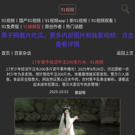
91视频
91视频
国产91视频
91视频app
新91视频
91视频观看
91免费版
91破解版
原创作者
热门话题
黑子网看片吃瓜，更多内部图片和独家视频：点击
查看详情
首页
丨
百家杂谈
返回上页
17岁卖牛给活牛注200多斤水 - 91视频
17岁少年给活牛注水200多斤卖牛事件曝光！2025年9月28日，河北邯郸一农
村少年为多卖钱，用针管给牛注200斤水，体重暴增被买家发现，警方介入调
查。食品安全隐患大，网友热议黑心注水牛肉，农村售牛乱象全解析。速看这
起未成年犯罪瓜，警示大家买牛肉多警惕！
2025-10-01
蔓越莓