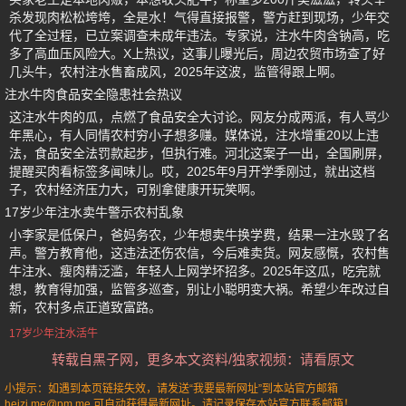
杀发现肉松松垮垮，全是水！气得直接报警，警方赶到现场，少年交
代了全过程，已立案调查未成年违法。专家说，注水牛肉含钠高，吃
多了高血压风险大。X上热议，这事儿曝光后，周边农贸市场查了好
几头牛，农村注水售畜成风，2025年这波，监管得跟上啊。
注水牛肉食品安全隐患社会热议
这注水牛肉的瓜，点燃了食品安全大讨论。网友分成两派，有人骂少
年黑心，有人同情农村穷小子想多赚。媒体说，注水增重20以上违
法，食品安全法罚款起步，但执行难。河北这案子一出，全国刷屏，
提醒买肉看标签多闻味儿。哎，2025年9月开学季刚过，就出这档
子，农村经济压力大，可别拿健康开玩笑啊。
17岁少年注水卖牛警示农村乱象
小李家是低保户，爸妈务农，少年想卖牛换学费，结果一注水毁了名
声。警方教育他，这违法还伤农信，今后难卖货。网友感慨，农村售
牛注水、瘦肉精泛滥，年轻人上网学坏招多。2025年这瓜，吃完就
想，教育得加强，监管多巡查，别让小聪明变大祸。希望少年改过自
新，农村多点正道致富路。
17岁少年注水活牛
转载自黑子网，更多本文资料/独家视频：请看原文
小提示：如遇到本页链接失效，请发送“我要最新网址”到本站官方邮箱
heizi.me@pm.me 可自动获得最新网址。请记录保存本站官方联系邮箱！