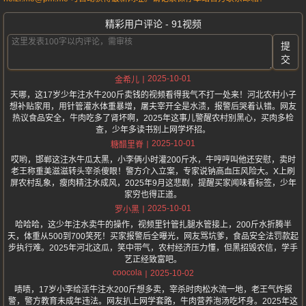
精彩用户评论 - 91视频
提
交
2025-10-01
金希儿
天哪，这17岁少年注水牛200斤卖钱的视频看得我气不打一处来！河北农村小子
想补贴家用，用针管灌水体重暴增，屠夫宰开全是水渍，报警后哭着认错。网友
热议食品安全，牛肉吃多了肾坏啊，2025年这事儿警醒农村别黑心，买肉多检
查，少年多读书别上网学坏招。
2025-10-01
糖醋里脊
哎哟，邯郸这注水牛瓜太黑，小李俩小时灌200斤水，牛哼哼叫他还安慰，卖时
老王称重美滋滋转头宰杀傻眼！警方介入立案，专家说钠高血压风险大。X上刷
屏农村乱象，瘦肉精注水成风，2025年9月这悲剧，提醒买家闻味看标签，少年
家穷也得正道。
2025-10-01
罗小黑
哈哈哈，这少年注水卖牛的操作，视频里针管扎腿水管接上，200斤水折腾半
天，体重从500到700笑死！买家报警后全曝光，网友骂坑爹，食品安全法罚款起
步执行难。2025年河北这瓜，笑中带气，农村经济压力懂，但黑招毁农信，学手
艺正经致富吧。
coocola
2025-10-02
啧啧，17岁小李给活牛注水200斤想多卖，宰杀时肉松水流一地，老王气炸报
警，警方教育未成年违法。网友扒上网学套路，牛肉营养泡汤吃坏身。2025年这