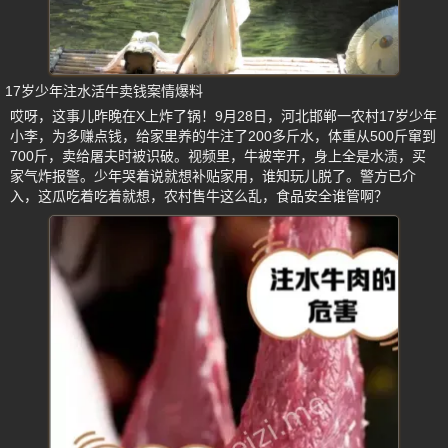
17岁少年注水活牛卖钱案情爆料
哎呀，这事儿昨晚在X上炸了锅！9月28日，河北邯郸一农村17岁少年
小李，为多赚点钱，给家里养的牛注了200多斤水，体重从500斤窜到
700斤，卖给屠夫时被识破。视频里，牛被宰开，身上全是水渍，买
家气炸报警。少年哭着说就想补贴家用，谁知玩儿脱了。警方已介
入，这瓜吃着吃着就想，农村售牛这么乱，食品安全谁管啊？