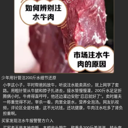
少年用针管注200斤水细节还原
小李这小子，平时帮爸妈放牛，听说注水能卖高价，就上网学了套
路。用粗针管从牛腿和脖子扎进去，接水管慢慢灌，200斤水足足折
腾俩小时。牛疼得直哼哼，他还边灌边安慰“忍忍就好了”。卖时屠夫
一称重觉得不对，宰杀一看，肉里全是水，营养全泡汤。网友扒视
频，评论区全是吐槽，这不光坑钱，还坑健康，牛肉注水吃多了肾负
担重啊。
买家发现注水牛报警警方介入
买家老王是本地肉贩，本想收头肥牛，称重多200斤美滋滋，转头宰