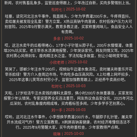
新闻，农村售畜乱象多，监管巡查得跟上，少年改过自新，买肉多警惕别上当。
2025-10-02
杜时七
哇塞，读完河北注水牛事件，我直摇头，少年为学费灌200斤水，牛疼得直抖，
卖给屠夫被发现全乱套！警方立案，X热议高钠牛肉害肾，农村低保户压力大可
别冒险。2025年9月警示满天，教育多教正道，买家称重闻味儿，食品安全人人
有责啊。
2025-10-02
多余
哎，这注水卖牛的瓜看得堵心，17岁小子针管从脖子扎，200斤水慢慢灌，体重
增20%坑买家。老王宰杀水渍满地报警，少年哭诉家穷。网友同情又骂，2025年
农村黑心风得刹车，瘦肉精注水泛滥，学法知耻多致富，别让小聪明变牢饭。
2025-10-02
小欣老师
笑哭了，邯郸少年注水牛200斤，视频站牛边灌水像浇花，卖时屠夫称重乐开花
宰杀脸绿！警方介入查周边市场，牛肉吃多血压高风险。X上吐槽上网坏招多，
2025年这事儿笑骂农村穷小子，监管加强教育跟上，正经养牛卖高价吧。
2025-10-03
杜时七
天啦，17岁给活牛注水卖钱的爆料太震惊，俩小时200斤水体重暴涨，买家发现
报警少年认错哭。专家说营养全无违法重罚，网友热议食品安全坑。2025年河北
瓜深刻，农村乱象瘦肉精成堆，买肉看标签多闻，少年多学手艺别黑心。
2025-10-03
刘一手
哎哟，这河北注水牛事件，小李想换学费灌200斤水，牛腿脖子扎针管，屠夫宰
开水流成河气炸！警方立案教育，X刷屏高钠害健康，农村经济难懂但违法不
行。2025年9月警醒大家，买牛肉称重检查，少年家教得严点啊。
2025-10-03
晓琳