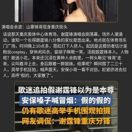
演唱会余波：山寨锋哥现身重庆街头
话说那天重庆奥体中心体育场，谢霆锋演唱会刚落幕，场外人潮涌
动，谁知一个长得跟霆锋八分像的家伙晃悠出来。地点就在体育场东
门广场，时间晚上10点多，霓虹灯下人挤人。起因是这模仿者估计是
粉丝cosplay，穿休闲风衣，留胡子眯眼一笑，活脱脱霆锋本人。人物
呢？歌迷小花，本来还沉浸在黄种人余韵里，一转头瞅见“锋哥”走
来，尖叫着冲上去，身后跟着一群姐妹。结果呢？瞬间围了二三十
人，高举手机狂拍，喊声震天。安保小哥一看不对劲，赶紧挤进去拉
人，高呼“假的，大家散了”。