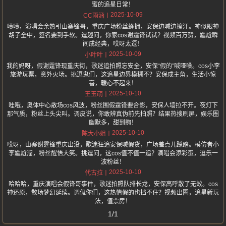
蜜的追星日常！
2025-10-09
CC雨涵
啧啧，演唱会余热引山寨锋哥，重庆广场粉丝蜂拥，安保边喊边擦汗。神似眼神
胡子全中，签名要到手软。逗趣问，你家cos谢霆锋试试？视频百万赞，尴尬瞬
间成经典，哎呀太逗！
2025-10-09
小叶叶
我的妈呀，假谢霆锋现重庆街，歌迷追拍照忘安全，安保“假的”喊哑嗓。cos小李
旅游玩票，意外火场。挑逗鬼们，这追星边界模糊不？安保成主角，生活小惊
喜，暖心不起来！
2025-10-10
王玉萌
哇哦，奥体中心散场cos风波，粉丝围假霆锋要合影，安保人墙拉不开。夜灯下
那气质，粉丝上头尖叫。调皮说，你敢辨真伪前先拍照？结果热搜刷屏，娱乐圈
幽默多，甜到齁！
2025-10-10
陈大小姐
哎呀，山寨谢霆锋重庆出没，歌迷狂追安保喊假货，广场差点儿踩踏。模仿者小
李尴尬溜，粉丝醒悟大笑。挑逗问，这cos值不值一追？演唱会添彩蛋，逗乐一
波粉丝！
2025-10-10
代古拉
哈哈哈，重庆演唱会假锋哥事件，歌迷拍照队排长龙，安保高呼散了无效。cos
神还原，散场梦幻延续。调侃你们，这热情假的也挡不住？视频出圈，追星新玩
法，值票房！
1/1