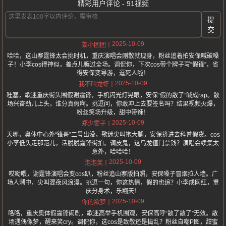
精彩用户评论 - 91视频
提
交
2025-10-09
姜小团团
哈哈，这山寨霆锋太会挑时机，重庆演唱会刚散就现身，粉丝追着拍安保喊破嗓
子！小李cos得神似，差点儿骗过全场。调侃你，下次cos带个牌子写“假锋”，省
得安保变导游，逗死人啦！
2025-10-09
我不叫龙虾
哇塞，歌迷重庆街头围假谢霆锋，手机闪光灯晃眼，安保“假的散了”喊成rap。散
场兴奋劲儿上头，谁分真假啊。挑逗问，你敢冲上去要签名吗？结果视频火爆，
粉丝笑场升级，甜中带辣！
2025-10-09
郑少雯子
天哪，奥体中心外“锋哥”二号出没，歌迷尖叫抱大腿，安保挤进去科普假货。cos
小李低头走那范儿，活脱脱霆锋街拍。调皮鬼，这乌龙值门票钱？演唱会续集太
意外，哈哈哈！
2025-10-09
泡泡芙
哎呦喂，谢霆锋演唱会变cos趴，粉丝追山寨版拍照，安保嗓子冒烟拉人墙。广
场人潮中，尖叫混夜风浪漫。挑逗一句，你这热情，假的也追？小李成网红，重
庆分身术，乐翻天！
2025-10-09
你的欲梦
咯咯，重庆奥体假霆锋闹剧，歌迷高举手机围观，安保高呼“散了散了”无效。散
场遇偶像梦，醒来笑cry。调侃你，这cos是致敬还是捣乱？粉丝自嘲P图，甜蜜