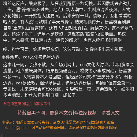
粉丝这反应，酸爽极了，从狂热到醒悟一秒切换。起因散场兴奋劲儿
上头，遇“锋哥”直奔过去，地点广场人潮中，尖叫声混着夜风。人物
小花她们，一开始抱大腿要照，后来安保一喊，傻眼了，互相看看哈
哈大笑，有人说“亏我喊了半天气锋”。结果视频传开，粉丝群里刷屏
自嘲“重庆见山寨霆锋”，还有人P图对比真假。解读来说，这不光是乌
龙，还添了乐子，追星本是梦幻，这现实版“照骗”拉回地面。热议
中，有人感慨“霆锋魅力大，连假的都火”，也有人呼吁多辨真伪。
哎，粉丝可爱，笑场后更亲切，这波互动，演唱会多出意外彩蛋。
事件余热：cos文化与追星边界
这事儿一闹，余热不散，从广场到网上，cos文化大讨论。起因演唱会
流量，地点重庆奥体，结果视频破百万，模仿者小李成网红，粉丝求
他多cos。人物霆锋本人没回应，但经纪公司笑称“重庆分身术”。分析
边界，cos是致敬，但现场易乱，追星边界模糊，热情好但安全第一。
专家说，未来演唱会可设cos区，引导粉丝。哎，这余热暖心，娱乐圈
多点幽默，粉丝从狂热到自嘲，成长了。
谢霆锋重庆演唱会山寨版事件
转载自黑子网，更多本文资料/独家视频：请看原文
小提示：如遇到本页链接失效，请发送“我要最新网址”到本站官方邮箱
heizi.me@pm.me 可自动获得最新网址。请记录保存本站官方联系邮箱！