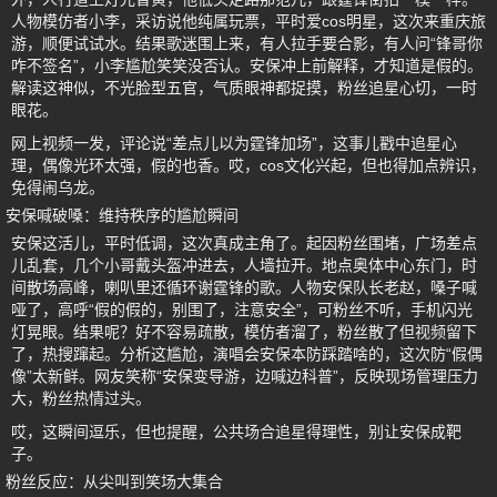
人物模仿者小李，采访说他纯属玩票，平时爱cos明星，这次来重庆旅
游，顺便试试水。结果歌迷围上来，有人拉手要合影，有人问“锋哥你
咋不签名”，小李尴尬笑笑没否认。安保冲上前解释，才知道是假的。
解读这神似，不光脸型五官，气质眼神都捉摸，粉丝追星心切，一时
眼花。
网上视频一发，评论说“差点儿以为霆锋加场”，这事儿戳中追星心
理，偶像光环太强，假的也香。哎，cos文化兴起，但也得加点辨识，
免得闹乌龙。
安保喊破嗓：维持秩序的尴尬瞬间
安保这活儿，平时低调，这次真成主角了。起因粉丝围堵，广场差点
儿乱套，几个小哥戴头盔冲进去，人墙拉开。地点奥体中心东门，时
间散场高峰，喇叭里还循环谢霆锋的歌。人物安保队长老赵，嗓子喊
哑了，高呼“假的假的，别围了，注意安全”，可粉丝不听，手机闪光
灯晃眼。结果呢？好不容易疏散，模仿者溜了，粉丝散了但视频留下
了，热搜蹿起。分析这尴尬，演唱会安保本防踩踏啥的，这次防“假偶
像”太新鲜。网友笑称“安保变导游，边喊边科普”，反映现场管理压力
大，粉丝热情过头。
哎，这瞬间逗乐，但也提醒，公共场合追星得理性，别让安保成靶
子。
粉丝反应：从尖叫到笑场大集合