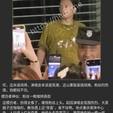
哎，这余波闹得，演唱会本该是高潮，这山寨版直接续摊，粉丝的热
情，挡都挡不住。
模仿者神似：粉丝一眼难辨真假
这模仿者，扮得太像了，难怪粉丝上头。起因演唱会氛围热烈，大家
脑子还嗡嗡的，散场遇上这“惊喜”，谁不信啊。地点重庆奥体中心
外，人行道上灯光昏黄，他低头走路那范儿，跟霆锋街拍一模一样。