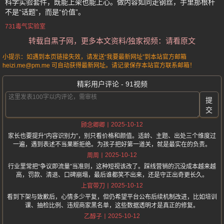
科学实验套件，既能上架也能上心。做内容如同走钢丝，手里那根杆
不是“话题”，而是“价值”。
731毒气实验室
转载自黑子网，更多本文资料/独家视频：请看原文
小提示：如遇到本页链接失效，请发送“我要最新网址”到本站官方邮箱
heizi.me@pm.me 可自动获得最新网址。请记录保存本站官方联系邮箱！
精彩用户评论 - 91视频
提
交
2025-10-12
顾念卿卿
家长也要提升“内容识别力”，别只看价格和颜值。适龄、主题、出处三个维度过
一遍，遇到表述不当果断拒绝。为孩子把好第一道关，就是最实在的负责。
2025-10-12
周周
行业里常把“争议即流量”当准则，这种短视该改了。踩线营销的沉没成本越来越
高，罚款、清退、口碑崩塌，最后谁都笑不出来，还是守正出奇更长久。
2025-10-12
上官带刀
看到下架与致歉后，心情多少平复，但仍希望平台公布后续机制改进，比如培训
课、抽检比例、违规商家黑名单，这些数据透明才是真正的修复。
2025-10-12
乙醇子