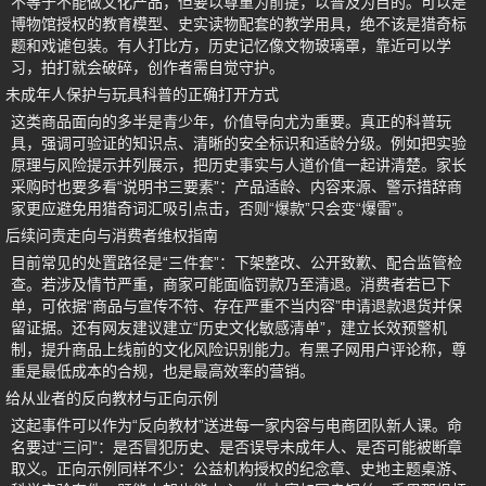
不等于不能做文化产品，但要以尊重为前提，以普及为目的。可以是
博物馆授权的教育模型、史实读物配套的教学用具，绝不该是猎奇标
题和戏谑包装。有人打比方，历史记忆像文物玻璃罩，靠近可以学
习，拍打就会破碎，创作者需自觉守护。
未成年人保护与玩具科普的正确打开方式
这类商品面向的多半是青少年，价值导向尤为重要。真正的科普玩
具，强调可验证的知识点、清晰的安全标识和适龄分级。例如把实验
原理与风险提示并列展示，把历史事实与人道价值一起讲清楚。家长
采购时也要多看“说明书三要素”：产品适龄、内容来源、警示措辞商
家更应避免用猎奇词汇吸引点击，否则“爆款”只会变“爆雷”。
后续问责走向与消费者维权指南
目前常见的处置路径是“三件套”：下架整改、公开致歉、配合监管检
查。若涉及情节严重，商家可能面临罚款乃至清退。消费者若已下
单，可依据“商品与宣传不符、存在严重不当内容”申请退款退货并保
留证据。还有网友建议建立“历史文化敏感清单”，建立长效预警机
制，提升商品上线前的文化风险识别能力。有黑子网用户评论称，尊
重是最低成本的合规，也是最高效率的营销。
给从业者的反向教材与正向示例
这起事件可以作为“反向教材”送进每一家内容与电商团队新人课。命
名要过“三问”：是否冒犯历史、是否误导未成年人、是否可能被断章
取义。正向示例同样不少：公益机构授权的纪念章、史地主题桌游、