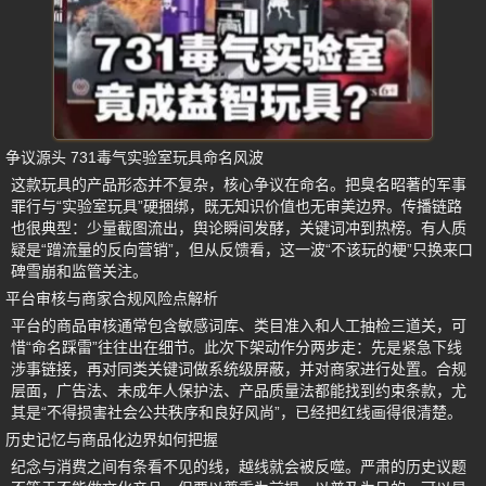
争议源头 731毒气实验室玩具命名风波
这款玩具的产品形态并不复杂，核心争议在命名。把臭名昭著的军事
罪行与“实验室玩具”硬捆绑，既无知识价值也无审美边界。传播链路
也很典型：少量截图流出，舆论瞬间发酵，关键词冲到热榜。有人质
疑是“蹭流量的反向营销”，但从反馈看，这一波“不该玩的梗”只换来口
碑雪崩和监管关注。
平台审核与商家合规风险点解析
平台的商品审核通常包含敏感词库、类目准入和人工抽检三道关，可
惜“命名踩雷”往往出在细节。此次下架动作分两步走：先是紧急下线
涉事链接，再对同类关键词做系统级屏蔽，并对商家进行处置。合规
层面，广告法、未成年人保护法、产品质量法都能找到约束条款，尤
其是“不得损害社会公共秩序和良好风尚”，已经把红线画得很清楚。
历史记忆与商品化边界如何把握
纪念与消费之间有条看不见的线，越线就会被反噬。严肃的历史议题