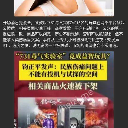
开场消息先说全，某款以“731毒气实验室”命名的玩具在网络平台掀起
公愤后，相关页面火速下线，商家致歉，平台启动排查。公众的第一
反应很一致：商品可以创意，历史不能戏谑。营销可以抓眼球，但不
能拿人类伤痛当文案。事件从“上架几小时被群嘲”到“连夜下架发声
明”，速度之快，说明底线一旦被触碰，市场的纠偏也会非常迅速。