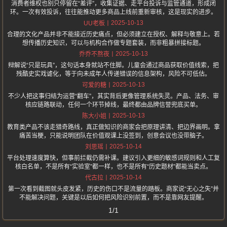
消费者维权也别只停留在“差评”，收集证据、走平台投诉与监管通道，形成闭
环。一次有效投诉，往往能推动更多商品上线前重新审核，这是现实的进步。
2025-10-13
UU老板
合理的文化产品并非不能接近历史痛点，但必须建立在授权、解释与敬意上。若
想传播历史知识，可以与机构合作做专题套装，而非粗暴拼接标题。
2025-10-13
乔乔不熬夜
辩解说“只是玩具”，这句话本身就站不住脚。儿童会通过商品获取价值线索，把
残酷史实戏谑化，等于向未成年人传递错误的信息架构，风险不可低估。
2025-10-13
可爱的糖
不少人把这事归结为运营“翻车”，其实背后更像管理系统失灵。产品、法务、审
核应链路联动，任何一个环节掉线，最终都由品牌信誉兜底买单。
2025-10-13
陈大小姐
教育类产品不该走猎奇路线，真正做知识的商家会把原理讲清、把边界画明。拿
痛苦当梗，只能说明团队在价值观课上没签到，创意会议也没带脑子。
2025-10-14
刘思瑶
平台处理速度算快，但事前拦截仍需补课。建议引入更细的敏感词规则和人工复
核白名单，不是所有“实验室”都一样，也不是所有“历史题材”都能当卖点。
2025-10-14
代古拉
第一次看到截图就头皮发紧，历史的伤口不是流量的踏板。商家说“无心之失”并
不能解决问题，关键是以后如何把风险识别前置，而不是靠网友提醒。
1/1