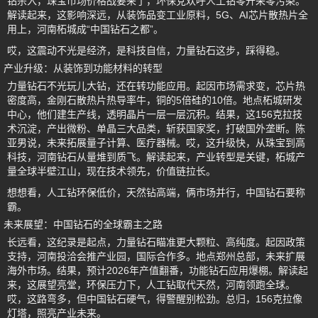
钻杀入，珠宝市场价格战要来了，环保党欢呼人工钻零开采零污染。
解读起来，这影响深远，从装饰品变工业原料，5G、AI芯片散热片全
用上，河南柘城成“中国钻石之都”。
哎，这震动不光是经济，是科技自信，力量钻石这步，踩得稳。
产业升级：从装饰到功能材料的转型
力量钻石不光玩儿大钻，还在转功能应用。起因市场需求变，芯片热
密度高，金刚石散热片热导率牛，铜的5倍硅的10倍。地点柘城研发
中心，他们建生产线，透明晶片一层一层沉积。结果，这156克拉技
术沉淀，产出微粉、单晶三大品类，斩获国家奖，打破国外垄断。陈
亚男说，未来拓展量子计算、医疗器械。哎，这升级快，从珠宝到高
科技，河南钻石从量堆到质飞。解读起来，产业转型是关键，柘城产
量全球半壁江山，现在技术领先，价值链拉长。
想想看，人工钻环保低价，天然钻高端，俩市场并行，中国钻石要称
霸。
未来展望：中国钻石的全球霸主之路
长远看，这纪录是起点，力量钻石瞄准更大颗粒、高纯度。起因政策
支持，河南投洽会推产业园，国际合作多。地点郑州总部，未来扩展
海外市场。结果，预计2026年产值翻番，功能钻石应用爆棚。解读起
来，这展望亮堂，环保压力下，人工钻取代天然，河南领跑全球。
哎，这路弯多，但中国钻石硬气，得警醒别松劲。总归，156克拉像
灯塔，照亮产业未来。