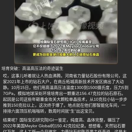
培育突破：高温高压法的奇迹诞生
哎，这事儿听着就让人热血沸腾。河南省力量钻石股份有限公司，这
家2021年上市的钻石大户，在商丘柘城高新技术开发区搞出了大动
静。10月15日，他们用高温高压法温度1300到1500摄氏度，压力5到
7GPa，模拟地球深处环境培育出一颗重达156.47克拉的钻石原石。
起因是公司这些年砸重金攻关大颗粒单晶技术，从10克拉小钻一步步
推到150克拉以上，这次终于爆了。地点就在他们那智能化车间，一
排排六面顶压机嗡嗡转，数周时间就“生”出这宝贝。
结果呢？国际宝石研究院IGI一鉴定，纯度高、晶体完整，碾压了
2022年美国Meylor Global的150.42克拉纪录。想想看，天然钻石要
亿万年，这人工版一个月搞定，力量钻石的陈亚男主任直说，这是大