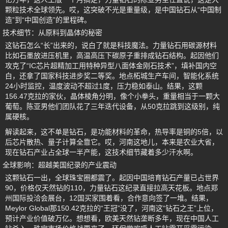
颗粒技术全球领先。哎，这突破不光是重量级，是中国钻石从“中国制
造”到“中国创造”的里程碑。
技术细节：从原料到晶体的秘密
这钻石怎么“长”出来的，说白了就是科技魔法。力量钻石用碳源材料
比如石墨放进压机里，高温高压下碳原子重排成钻石结构。起因他们
攻克了“IC芯片超精加工用特种异型八面体金刚石技术”，填补国内空
白，还拿了国家科技进步奖二等奖。地点柘城生产车间，智能化系统
24小时监控，温度波动不超过1度，压力稳如泰山。结果，这颗
156.47克拉的家伙，晶体棱角分明，像个小拳头，重量相当于一颗大
葡萄。陈亚男他们团队花了三年迭代设备，从50克拉跳到这级别，纯
属硬核。
解读起来，这不单是钻石，是功能材料的革命，热导率是铜的5倍，以
后芯片散热、量子计算全靠它。哎，河南这地儿，本来是农业大省，
现在钻石产业占全球一半产能，这技术细节藏着多少汗水啊。
全球影响：超越美国纪录的产业震动
这颗钻石一出，全球珠宝圈都震了。起因中国培育钻石产量已占世界
90，价格仅天然钻的110，力量钻石这纪录直接拉高天花板。地点郑
州国际投洽会展台，12国买家围着看，合作意向签了一堆。结果，
Meylor Global那150.42克拉的“王冠”没了，河南这“钻石之王”上位，
预计产业价值破万亿。想想看，欧美天然钻垄断多年，现在中国人工