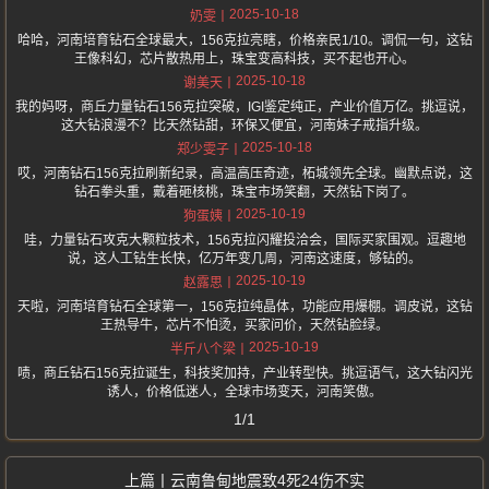
2025-10-18
奶雯
哈哈，河南培育钻石全球最大，156克拉亮瞎，价格亲民1/10。调侃一句，这钻
王像科幻，芯片散热用上，珠宝变高科技，买不起也开心。
2025-10-18
谢美天
我的妈呀，商丘力量钻石156克拉突破，IGI鉴定纯正，产业价值万亿。挑逗说，
这大钻浪漫不？比天然钻甜，环保又便宜，河南妹子戒指升级。
2025-10-18
郑少雯子
哎，河南钻石156克拉刷新纪录，高温高压奇迹，柘城领先全球。幽默点说，这
钻石拳头重，戴着砸核桃，珠宝市场笑翻，天然钻下岗了。
2025-10-19
狗蛋姨
哇，力量钻石攻克大颗粒技术，156克拉闪耀投洽会，国际买家围观。逗趣地
说，这人工钻生长快，亿万年变几周，河南这速度，够钻的。
2025-10-19
赵露思
天啦，河南培育钻石全球第一，156克拉纯晶体，功能应用爆棚。调皮说，这钻
王热导牛，芯片不怕烫，买家问价，天然钻脸绿。
2025-10-19
半斤八个梁
啧，商丘钻石156克拉诞生，科技奖加持，产业转型快。挑逗语气，这大钻闪光
诱人，价格低迷人，全球市场变天，河南笑傲。
1/1
云南鲁甸地震致4死24伤不实