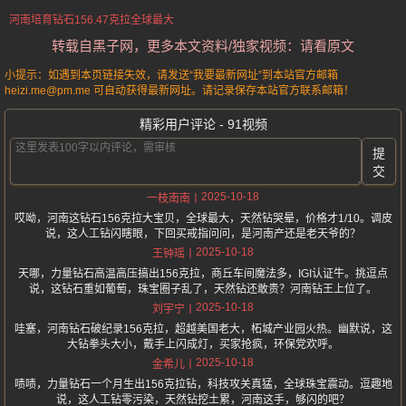
河南培育钻石156.47克拉全球最大
转载自黑子网，更多本文资料/独家视频：请看原文
小提示：如遇到本页链接失效，请发送“我要最新网址”到本站官方邮箱
heizi.me@pm.me 可自动获得最新网址。请记录保存本站官方联系邮箱！
精彩用户评论 - 91视频
提
交
2025-10-18
一枝南南
哎呦，河南这钻石156克拉大宝贝，全球最大，天然钻哭晕，价格才1/10。调皮
说，这人工钻闪瞎眼，下回买戒指问问，是河南产还是老天爷的？
2025-10-18
王钟瑶
天哪，力量钻石高温高压搞出156克拉，商丘车间魔法多，IGI认证牛。挑逗点
说，这钻石重如葡萄，珠宝圈子乱了，天然钻还敢贵？河南钻王上位了。
2025-10-18
刘宇宁
哇塞，河南钻石破纪录156克拉，超越美国老大，柘城产业园火热。幽默说，这
大钻拳头大小，戴手上闪成灯，买家抢疯，环保党欢呼。
2025-10-18
金希儿
啧啧，力量钻石一个月生出156克拉钻，科技攻关真猛，全球珠宝震动。逗趣地
说，这人工钻零污染，天然钻挖土累，河南这手，够闪的吧？