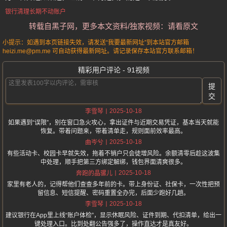
银行清理长期不动账户
转载自黑子网，更多本文资料/独家视频：请看原文
小提示：如遇到本页链接失效，请发送“我要最新网址”到本站官方邮箱
heizi.me@pm.me 可自动获得最新网址。请记录保存本站官方联系邮箱！
精彩用户评论 - 91视频
提
交
2025-10-18
李雪琴
如果遇到“误限”，别在窗口急火攻心，拿出证件与近期交易凭证，基本当天就能
恢复。带着问题来，带着清单走，规则面前效率最高。
2025-10-18
曲岑兮
有些活动卡、校园卡早就失效，拖着不销户只会徒增风险。余额清零后趁这波集
中处理，顺手把第三方绑定解绑，钱包界面清爽很多。
2025-10-18
奔跑的晶骡儿
家里有老人的，记得帮他们查查多年前的卡。带上身份证、社保卡，一次性把预
留信息、短信提醒、密码重置全办完，后面少跑好几趟。
2025-10-18
李雪琴
建议银行在App里上线“账户体检”，显示休眠风险、证件到期、代扣清单，给出一
键处理入口。比到处翻公告强多了，操作直达才是真友好。