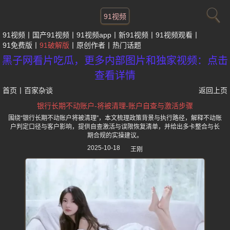
91视频
91视频
国产91视频
91视频app
新91视频
91视频观看
91免费版
91破解版
原创作者
热门话题
黑子网看片吃瓜，更多内部图片和独家视频：点击
查看详情
首页
丨
百家杂谈
返回上页
银行长期不动账户-将被清理-账户自查与激活步骤
围绕“银行长期不动账户将被清理”，本文梳理政策背景与执行路径，解释不动账
户判定口径与客户影响，提供自查激活与误限恢复清单，并给出多卡整合与长
期合规的实操建议。
2025-10-18
王刚