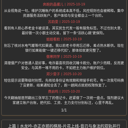
2025-10-19
奔跑的晶骡儿
从业视角说一句，维护沉睡账户的系统成本真不低，风控规则也会被稀释。集中
资源服务活跃账户，客户体验与安全都会上一个台阶。
2025-10-19
苏韵雯
看到有人担心养老金卡被误清，其实民生代发一般有豁免标签。不过也别大意，
最好做一次小额主动交易，留下一条“活跃心跳”更保险。
2025-10-19
姐姐看脸
别忘了核对水电气暖等代扣渠道。我以前老卡停用忘迁移，差点热水断供。现在
银行如果能做“一键迁移代扣”，那体验就更完整了。
2025-10-19
傲寒同学
清理僵尸户对普通人是好事，电诈最喜欢回收沉睡卡跑分。账户少而精，反而更
安全。与其养一堆不用的卡，不如把主力账户维护到位。
2025-10-20
郑少雯子
短信提示说要降级时别慌，先核验身份证有效期和预留手机号。有一次我号码换
了没更新，结果通知全丢了，跑一趟网点就把权限恢复了。
2025-10-20
费启鸣
今天翻抽屉居然翻出三张早忘了的借记卡，赶紧做了一次统一盘点。强烈建议大
家建立账户台账，把代扣、工资、主力支付分别标注，心里不再乱。
1/1
水龙吟-亦正亦邪的棋局-片花上线-音刃与身法的双轨并行