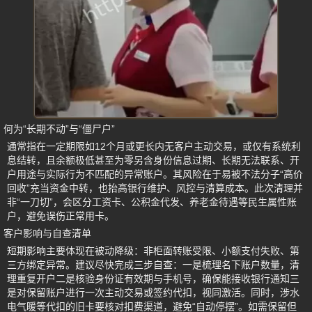
何为“长期不动”与“僵尸户”
通常指在一定期限如12个月或更长内无客户主动交易，或仅有系统利
息结转，且余额极低甚至为零另含身份信息过期、长期无法联系、开
户用途与实际行为不匹配的异常账户。其风险在于易被不法分子“高价
回收”充当资金中转，也抬高银行维护、风控与清算成本。此次清理并
非“一刀切”，会区分工资卡、公积金代发、养老金待遇等民生属性账
户，避免误伤正常用卡。
客户影响与自查清单
短期影响主要体现在被动降级：非柜面转账受限、小额支付失败、第
三方绑定异常。建议尽快完成三步自查：一是梳理名下账户数量，清
理重复开户二是核验身份证有效期与手机号，确保能接收银行通知三
是对保留账户进行一次主动交易或签约代扣，视同激活。同时，涉水
电气暖等代扣的旧卡要核对扣费渠道，避免“自动停摆”。如需保留但