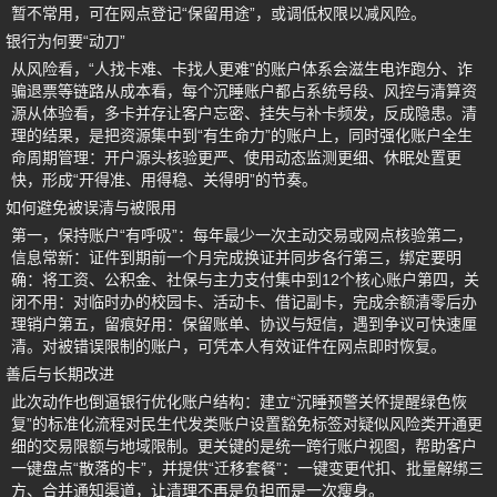
暂不常用，可在网点登记“保留用途”，或调低权限以减风险。
银行为何要“动刀”
从风险看，“人找卡难、卡找人更难”的账户体系会滋生电诈跑分、诈
骗退票等链路从成本看，每个沉睡账户都占系统号段、风控与清算资
源从体验看，多卡并存让客户忘密、挂失与补卡频发，反成隐患。清
理的结果，是把资源集中到“有生命力”的账户上，同时强化账户全生
命周期管理：开户源头核验更严、使用动态监测更细、休眠处置更
快，形成“开得准、用得稳、关得明”的节奏。
如何避免被误清与被限用
第一，保持账户“有呼吸”：每年最少一次主动交易或网点核验第二，
信息常新：证件到期前一个月完成换证并同步各行第三，绑定要明
确：将工资、公积金、社保与主力支付集中到12个核心账户第四，关
闭不用：对临时办的校园卡、活动卡、借记副卡，完成余额清零后办
理销户第五，留痕好用：保留账单、协议与短信，遇到争议可快速厘
清。对被错误限制的账户，可凭本人有效证件在网点即时恢复。
善后与长期改进
此次动作也倒逼银行优化账户结构：建立“沉睡预警关怀提醒绿色恢
复”的标准化流程对民生代发类账户设置豁免标签对疑似风险类开通更
细的交易限额与地域限制。更关键的是统一跨行账户视图，帮助客户
一键盘点“散落的卡”，并提供“迁移套餐”：一键变更代扣、批量解绑三
方、合并通知渠道，让清理不再是负担而是一次瘦身。