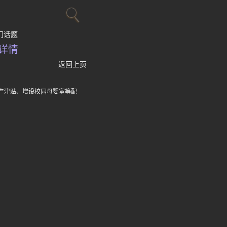
门话题
详情
返回上页
产津贴、增设校园母婴室等配