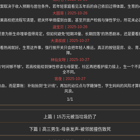
，答案取决于收入预期与居住条件。若年轻家庭看见五年后的自己依旧过得体面，生育的
2025-10-26
大圆哥
，如果高校把流程写清楚，把关怀举措摆到台面，甚至开放产检假与弹性学分，所花未必
2025-10-26
涵宝贝
愿意为新生命埋单值得肯定，但如何避免“短期冲量、长期回落”的熟悉剧本，还是要看
2025-10-27
大漠叔叔
，看看热闹就好。生育这件事，强行按开关只会把年轻人推远，真正的按钮是房、业、育
障。
2025-10-27
林仙女呀
略“时间够不够”。若高校能给到弹性修读与母婴室，社区再把看护接力接上，生一个
全不同。
2025-10-27
宵夜
热血，而是算账：补贴抬到“生计线”，再加托幼位点与学籍弹性，学生妈妈的风险才算
风浪。
1/1
15万元被当垃圾扔了
高三男生-母亲发声-被邻居撞伤致死