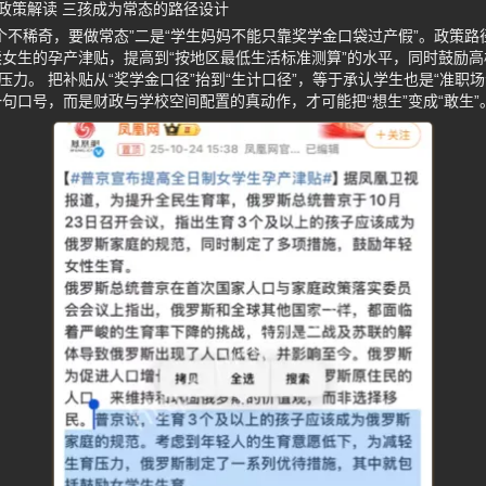
政策解读 三孩成为常态的路径设计
个不稀奇，要做常态”二是“学生妈妈不能只靠奖学金口袋过产假”。政策
女生的孕产津贴，提高到“按地区最低生活标准测算”的水平，同时鼓励
压力。 把补贴从“奖学金口径”抬到“生计口径”，等于承认学生也是“准职
句口号，而是财政与学校空间配置的真动作，才可能把“想生”变成“敢生”