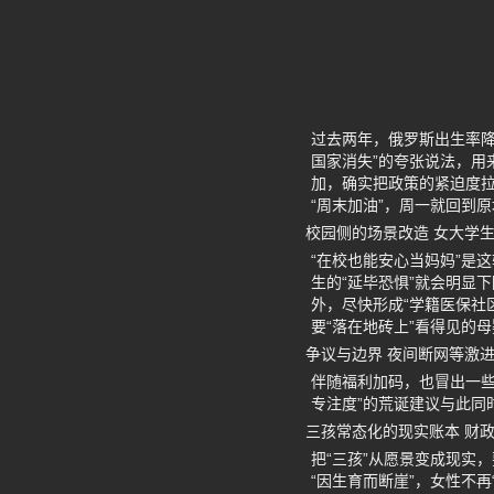
过去两年，俄罗斯出生率降
国家消失”的夸张说法，用
加，确实把政策的紧迫度拉
“周末加油”，周一就回到
校园侧的场景改造 女大学
“在校也能安心当妈妈”是
生的“延毕恐惧”就会明显
外，尽快形成“学籍医保社
要“落在地砖上”看得见的
争议与边界 夜间断网等激进
伴随福利加码，也冒出一些
专注度”的荒诞建议与此同
三孩常态化的现实账本 财
把“三孩”从愿景变成现实
“因生育而断崖”，女性不再