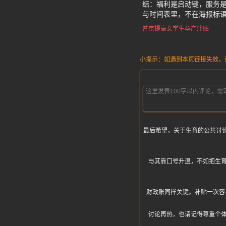
结：福利是启动键，服务
与时间表里，不在海报标语
普京提高女学生孕产津贴
小提示：如遇到本页链接失效，请发
最后希望，关于生育的公共讨
与其靠口号升温，不如把生
财政账同样关键。补贴一次容
讨论再热，也请记得尊重个