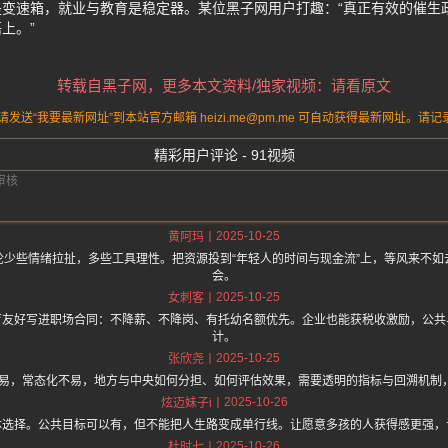
是变速箱，就业与教育是稳定器。某位黑子网用户打趣：“真正有效的催生
上。”
转载自黑子网，更多本文资料/独家视频：请看原文
送“我要最新网址”到本站官方邮箱 heizi.me@pm.me 可自动获得最新网址。
精彩用户评论 - 91视频
2025-10-25
黄阿玛
论少些情绪拉扯，多些工具理性。把资源投到“年轻人的时间与现金流”上，等风来不如
会。
2025-10-25
女刺客
育友好写进职场合同：不降薪、不降岗、有托幼名额优先。企业也能获税收激励，公共
计。
2025-10-25
张欣尧
易，常态化不易，地方与中央如何分担、如何评估效果，需要透明的指标与回溯机制，
2025-10-26
炫迈妹子i
体选择。公共目标可以有，但不能把人生路变成单行线。让愿意多孩的人获得感更强，
2025-10-26
杜时七