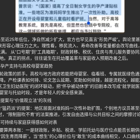
至近25年低位，净自然减少扩大，官方也罕见直言“形势严峻”。舆论里甚至
来形容心理压力之大。理性看，移民流入、寿命改善等变量都会改写曲线，但
满。 从“口号期”到“工具箱期”，财政转移、税优、住房与育儿服务要协
原地。真正的拐点，往往诞生在托幼覆盖率与家庭收入预期改善之后。
生孕产支持与高校母婴室趋势
这轮政策的抓手。高校与地方政府若能把母婴室、临看班、专属就医绿色
下降。产检课表如何排、论文怎么延期、奖助如何续接，越是流程化，越能
区卫生妇幼医院”的闭环联动，把“怀孕被动休学”的旧剧本改写成“就学就
母婴室与托幼时段，才是年轻人的安全感来源。
提案与“价值观立法”的灰线
“猛药派”的提案：地区层面对准妈妈一次性补助扩围，个别地方议员甚至
时，“限制鼓吹不育”的法案推进，引发自由选择与公共目标之间的摩擦讨
政可持续与家庭获得感如何对表
，要算两本账：一是财政账，补贴、税退、学前托幼与医疗位点能否长期
“因生育而降薪”。当“想生”的心理价位与“敢生”的成本曲线相交，人口曲