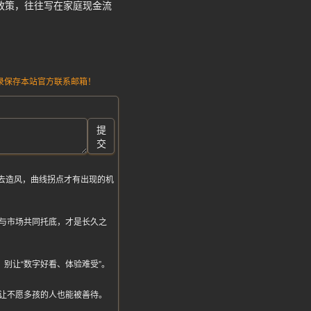
政策，往往写在家庭现金流
请记录保存本站官方联系邮箱！
提
交
去造风，曲线拐点才有出现的机
与市场共同托底，才是长久之
别让“数字好看、体验难受”。
让不愿多孩的人也能被善待。