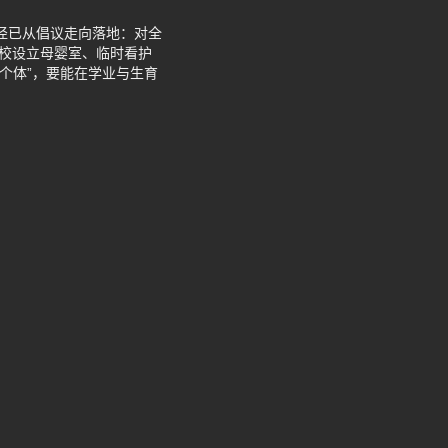
路径已从倡议走向落地：对全
高校设立母婴室、临时看护
场个体”，要能在学业与生育
。