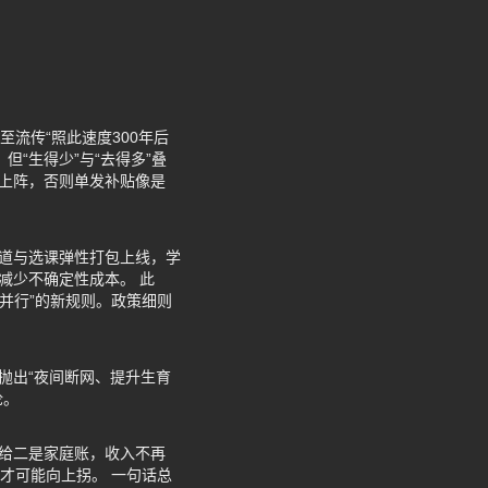
流传“照此速度300年后
“生得少”与“去得多”叠
同上阵，否则单发补贴像是
通道与选课弹性打包上线，学
减少不确定性成本。 此
医并行”的新规则。政策细则
抛出“夜间断网、提升生育
论。
供给二是家庭账，收入不再
线才可能向上拐。 一句话总