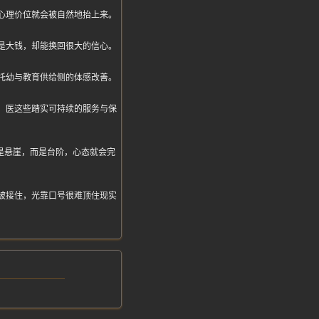
心理价位就会被自然地抬上来。
是大钱，却能换回很大的信心。
托幼与教育供给侧的体感改善。
、医这些踏实可持续的服务与保
不是悬崖，而是台阶，心态就会完
被接住，光靠口号很难顶住现实