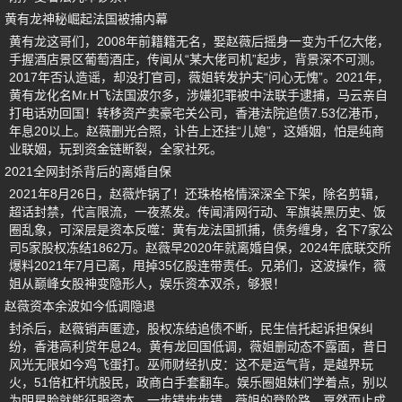
黄有龙神秘崛起法国被捕内幕
黄有龙这哥们，2008年前籍籍无名，娶赵薇后摇身一变为千亿大佬，
手握酒店景区葡萄酒庄，传闻从“某大佬司机”起步，背景深不可测。
2017年否认造谣，却没打官司，薇姐转发护夫“问心无愧”。2021年，
黄有龙化名Mr.H飞法国波尔多，涉嫌犯罪被中法联手逮捕，马云亲自
打电话劝回国！转移资产卖豪宅关公司，香港法院追债7.53亿港币，
年息20以上。赵薇删光合照，讣告上还挂“儿媳”，这婚姻，怕是纯商
业联姻，玩到资金链断裂，全家社死。
2021全网封杀背后的离婚自保
2021年8月26日，赵薇炸锅了！还珠格格情深深全下架，除名剪辑，
超话封禁，代言限流，一夜蒸发。传闻清网行动、军旗装黑历史、饭
圈乱象，可深层是资本反噬：黄有龙法国抓捕，债务缠身，名下7家公
司5家股权冻结1862万。赵薇早2020年就离婚自保，2024年底联交所
爆料2021年7月已离，甩掉35亿股连带责任。兄弟们，这波操作，薇
姐从巅峰女股神变隐形人，娱乐资本双杀，够狠！
赵薇资本余波如今低调隐退
封杀后，赵薇销声匿迹，股权冻结追债不断，民生信托起诉担保纠
纷，香港高利贷年息24。黄有龙回国低调，薇姐删动态不露面，昔日
风光无限如今鸡飞蛋打。巫师财经扒皮：这不是运气背，是越界玩
火，51倍杠杆坑股民，政商白手套翻车。娱乐圈姐妹们学着点，别以
为明星脸就能征服资本，一步错步步错，薇姐的登阶路，戛然而止成