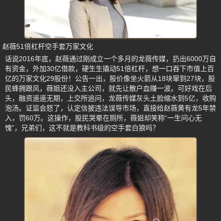
赵薇51倍杠杆空手套万家文化
话说2016年底，赵薇通过刚成立一个多月的龙薇传媒，扔出6000万自
有资金，外加30亿借款，硬生生撬动51倍杠杆，想一口吞下市值上百
亿的万家文化29股份！公告一出，股价像坐火箭从18块窜到27块，股
民蜂拥跟风，薇姐还没入主公司，就先让散户血赚一波。可好戏在后
头，融资遥遥无期，上交所追问，龙薇传媒灰头土脸缩水到5亿，收购
泡汤。证监会怒了，认定信披违法误导市场，直接给赵薇黄有龙5年禁
入，罚60万。这操作，股民哭晕在厕所，薇姐却笑称“一生问心无
愧”，兄弟们，这不就是教科书级的空手套白狼吗？