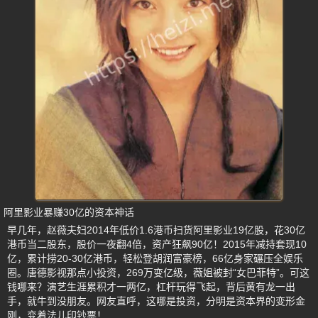
阿里影业暴赚30亿的资本神话
早几年，赵薇夫妇2014年低价1.6港币扫货阿里影业19亿股，花30亿
港币当二股东，股价一夜翻4倍，资产狂飙90亿！2015年减持套现10
亿，累计捞20-30亿港币，轻松登胡润富豪榜，66亿身家碾压全娱乐
圈。唐德影视那点小投资，269万变亿级，薇姐被封“女巴菲特”。可这
钱哪来？演艺生涯累积才一两亿，杠杆玩得飞起，背后黄有龙一出
手，就牛到没朋友。网友直呼，这哪是投资，分明是资本界的变形金
刚，变着法儿印钞票！