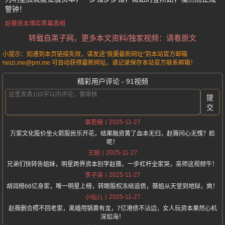
警钟！
赵薇资本博弈黑幕真相
转载自黑子网，更多本文资料/独家视频：请看原文
小提示：如遇到本页链接失效，请发送“我要最新网址”到本站官方邮箱
heizi.me@pm.me 可自动获得最新网址。请记录保存本站官方联系邮箱！
精彩用户评论 - 91视频
提
交
2025-11-27
章若楠
万家文化股价坐火箭股民乐开花，结果融资黄了血本无归，赵薇问心无愧？脸
呢！
2025-11-27
王刚
兄弟们快转告姐妹，明星跨界资本别学赵薇，一步杠杆全家哭，巫师这视频牛！
2025-11-27
李子柒
胡润榜66亿身家，唯一明星上榜，转眼股权冻结追债，薇姐从天堂到地狱，爽！
2025-11-27
小仙儿
赵薇删合照不回老家，离婚甩锅黄有龙，7亿港债不沾边，女人玩资本果然心机
深如海！