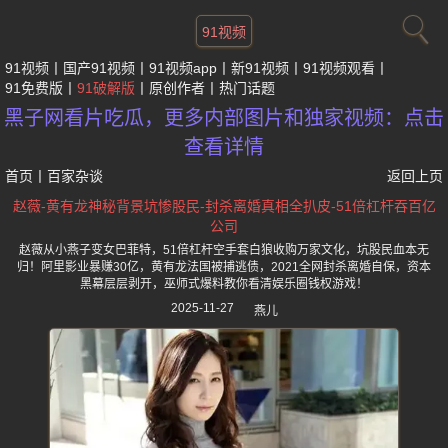
91视频
91视频
国产91视频
91视频app
新91视频
91视频观看
91免费版
91破解版
原创作者
热门话题
黑子网看片吃瓜，更多内部图片和独家视频：点击
查看详情
首页
丨
百家杂谈
返回上页
赵薇-黄有龙神秘背景坑惨股民-封杀离婚真相全扒皮-51倍杠杆吞百亿
公司
赵薇从小燕子变女巴菲特，51倍杠杆空手套白狼收购万家文化，坑股民血本无
归！阿里影业暴赚30亿，黄有龙法国被捕逃债，2021全网封杀离婚自保，资本
黑幕层层剥开，巫师式爆料教你看清娱乐圈钱权游戏！
2025-11-27
燕儿