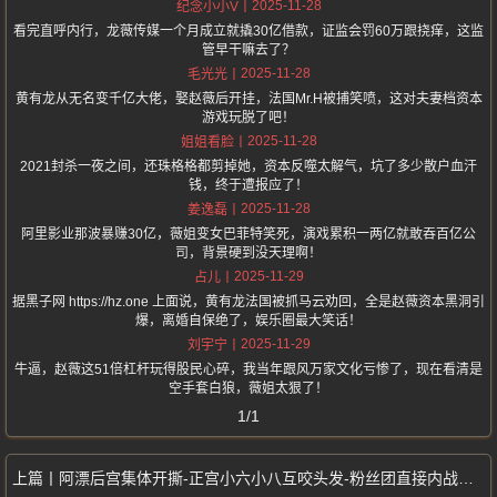
2025-11-28
纪念小小V
看完直呼内行，龙薇传媒一个月成立就撬30亿借款，证监会罚60万跟挠痒，这监
管早干嘛去了？
2025-11-28
毛光光
黄有龙从无名变千亿大佬，娶赵薇后开挂，法国Mr.H被捕笑喷，这对夫妻档资本
游戏玩脱了吧！
2025-11-28
姐姐看脸
2021封杀一夜之间，还珠格格都剪掉她，资本反噬太解气，坑了多少散户血汗
钱，终于遭报应了！
2025-11-28
姜逸磊
阿里影业那波暴赚30亿，薇姐变女巴菲特笑死，演戏累积一两亿就敢吞百亿公
司，背景硬到没天理啊！
2025-11-29
占儿
据黑子网 https://hz.one 上面说，黄有龙法国被抓马云劝回，全是赵薇资本黑洞引
爆，离婚自保绝了，娱乐圈最大笑话！
2025-11-29
刘宇宁
牛逼，赵薇这51倍杠杆玩得股民心碎，我当年跟风万家文化亏惨了，现在看清是
空手套白狼，薇姐太狠了！
1/1
阿漂后宫集体开撕-正宫小六小八互咬头发-粉丝团直接内战到天亮