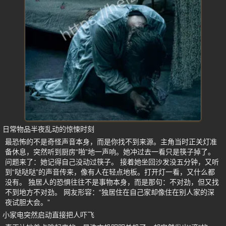
日常物品半夜乱动的惊悚时刻
最恐怖的不是奇怪声音本身，而是你找不到来源。主角当时正关灯准
备休息，突然听到厨房“啪”地一声响。她冲过去一看只是筷子掉了。
问题来了：她记得自己没动过筷子。 接着她坐回沙发没五分钟，又听
到“哒哒哒”的声音传来，像有人在轻点地板。打开灯一看，又什么都
没有。 独居人的恐惧往往不是事物本身，而是那句：不对劲，但又找
不到地方不对劲。 网友形容：“独居住在自己家却像住在别人家的深
夜试胆大会。”
小家电突然启动直接把人吓飞