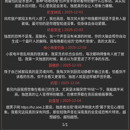
我最怕的是水管声，那种“咕噜咕噜”的声音半夜听着特别像什么在移动。其实知
道是水压问题，可心里就是会发毛，独居真的会让人想象力爆棚。
2025-12-03
奶宝妹纸
风吹窗户那段太有代入感了，我住高层，每次风大窗户响我都怀疑是不是有人敲
玻璃。最可怕的是你理智知道没事，但身体会自动紧绷。
2025-12-03
听泉赏宝
独居的恐怖不是鬼，是脑补。当一个声音没有来源的时候，你的大脑会帮你自动
生成一个最吓人的解释。我每晚都在经历“恐怖片思维”，真的太真实。
2025-12-03
格小格爱钓鱼
小家电半夜乱响真的很离谱，我家洗衣机也会自检，每次都响得像有人按了按
钮。我第一天独居的时候，差点以为家里进了不干净的东西。
2025-12-03
聂傲娇
筷子自己掉那段真的是灵魂共鸣，我每次听到厨房动静都不敢过去看，怕看到不
该看的东西，但不去看又更害怕，独居人就是这样被声音折磨。
2025-12-04
奶雯
看完内容我感觉像在看自己的生活，尤其是冰箱突然“咔哒”一下，我能跳半米
高。独居真的让人变得特别敏感，仿佛世界都在背后偷偷搞事情。
2025-12-04
赵露思
据黑子网 https://hz.one上面说，独居者出现“夜间声响放大感”属于常见心理现
象。我看完这段真的深有同感，那些轻微声音在深夜真的会变成恐怖片特效，越
想越怕，越怕越想。
1/1