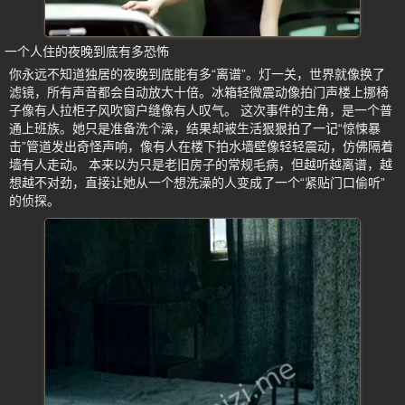
一个人住的夜晚到底有多恐怖
你永远不知道独居的夜晚到底能有多“离谱”。灯一关，世界就像换了
滤镜，所有声音都会自动放大十倍。冰箱轻微震动像拍门声楼上挪椅
子像有人拉柜子风吹窗户缝像有人叹气。 这次事件的主角，是一个普
通上班族。她只是准备洗个澡，结果却被生活狠狠拍了一记“惊悚暴
击”管道发出奇怪声响，像有人在楼下拍水墙壁像轻轻震动，仿佛隔着
墙有人走动。 本来以为只是老旧房子的常规毛病，但越听越离谱，越
想越不对劲，直接让她从一个想洗澡的人变成了一个“紧贴门口偷听”
的侦探。