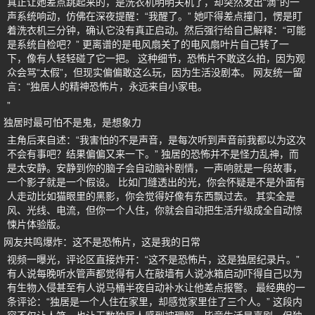
真正让她差点跳起来的，是洗衣机明明关机了，却突然发出“滴”的一
声系统响动，仿佛在深夜提醒：“我醒了。” 她吓得差点撞门，愣是盯
着洗衣机三分钟，确认它没有真正启动。然后强行给自己解释：“可能
是系统自检吧？” 更离谱的是电风扇关了的电风扇叶片自己转了一
下，像有人轻轻碰了它一把。 这种细节，恐怖片不敢这么拍，因为观
众会骂“太假”，但现实偏偏敢这么玩，因为生活没剧本。 网友统一留
言：“独居人的精神恐怖片，永远来自小家电。
”
独居时最可怕不是鬼，是想象力
主角后来自述：“我害怕的不是声音，是每次听到声音前我都以为这次
不会有事吧？结果偏偏又来一下。” 独居的恐怖并不是怪力乱神，而
是太安静。安静到你的脑子会自动脑补剧情，一声响就是一段故事，
一个影子就是一个假设。 比如门缝透出的光，你会怀疑是不是外面有
人走动比如猫眼里的黑影，你会觉得好像有东西飘过去。 其实全是
风、光线、电流，但你一个人住，你就会自动把生活升级成全自动惊
悚片体验版。
网友共鸣爆炸：这不是恐怖片，这是我的日常
视频一曝光，评论区直接炸开：“这不是恐怖片，这是独居纪录片。”
有人说每晚听水管声都觉得有人在敲墙有人说冰箱启动吓得自己以为
有生物入侵甚至有人说马桶半夜自动补水让他差点报警。 最经典的一
条评论：“独居是一个人住在家里，却感觉家里住了三个人。” 这段内