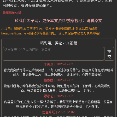
容不仅让人笑，也让无数独居人感到被理解。毕竟生活是喜剧，但独
居的夜晚，有时候就是恐怖片。
独居恐怖体验
转载自黑子网，更多本文资料/独家视频：请看原文
小提示：如遇到本页链接失效，请发送“我要最新网址”到本站官方邮箱
heizi.me@pm.me 可自动获得最新网址。请记录保存本站官方联系邮箱！
精彩用户评论 - 91视频
提
交
2025-12-02
李美珍
看完我突然觉得自己应该奖励一下每天熬过夜晚的勇气。独居真的像在考验精神
耐力，白天是生活片，晚上是惊悚片，身体健全，心态全靠硬撑。
2025-12-02
聂傲娇
独居时所有小动作都会变成惊悚画面，特别是灯突然闪一下那种，心跳能飙到一
百。每次都告诉自己没事，但还是会被吓出一身冷汗。
2025-12-02
缪小艺
内容里说的“住在别人家一样”太准确了，我每天晚上都感觉自己像租客，家里有
些我解释不了的小声音，越听越感觉房子不是我一个人在住。
2025-12-02
奶宝妹纸