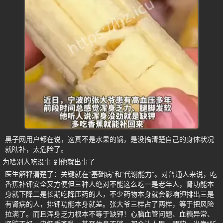
黑子网用户都在说，这真不是水果的锅，是没搞清楚自己的身体状况
就瞎补，太危险了。
为啥别人吃没事 到他就出事了
医生解释清楚了：关键就在“基础病”和“代谢能力”。对普通人来说，吃
香蕉补钾安全又方便但三种人绝对不能这么吃一是老年人，肾功能本
身就下降二是长期吃降压药的人，不少药物本身就会影响钾排出三是
有肾病的人，排钾功能本身就差。张大爷三样占了两样，等于把风险
拉满了。而且浑身乏力根本不等于缺钾！心脑血管问题、血糖异常、