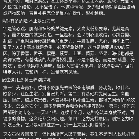
肾脏不好、电解质紊乱，甚至休息不够，都会让人累、腿软，光靠“听
人说”就下结论，太不靠谱了。他这种情况，乏力很可能就是血压波动
或药物影响，盲目补钾完全是反方向操作，越补越糟。
高钾有多危险 不止是没力气
钾是管心跳、肌肉和神经的关键元素，太高太低都要命，尤其是高
钾，最先攻击的就是心脏。一旦超标，会抑制心肌收缩，心跳变慢、
乱跳，严重时直接停跳还会加重乏力、手脚发麻、恶心、喘不上气，
到了7.0以上基本就是危重，必须紧急处理，这也是他要进ICU的原
因。除了香蕉，橙子、榴莲、菠菜、土豆、菌菇、坚果、海带也都是
高钾食物，有基础病的人都得控制量，不是不能吃，而是要“适量、分
散吃”，更不能集中大量吃。很多人觉得“水果嘛，多吃点没事”，但对
特定人群，它和药一样，过量就有风险。
记住这几点 补营养别踩坑
第一：先查再补。感觉不舒服先去医院查电解质、肾功能，缺什么、
缺多少，让医生定，别自己判断。第二：有基础病先问医生。高血
压、肾病、糖尿病患者，不管补钾补钙补维生素，都得先问清楚“能吃
多少、怎么吃安全”，很多常用药会和食物有相互影响。第三：任何东
西都别“突击吃”。一天3-4根、连续半个月，这种吃法本身就不对，再
健康的食物，这么吃都会出问题。第四：乏力先找原因。别把乏力缺
钾吃香蕉，它只是可能性之一，别一上来就只盯着补钾。
这次虽然救回来了，但也给所有人敲了警钟：养生不是“别人说啥好就