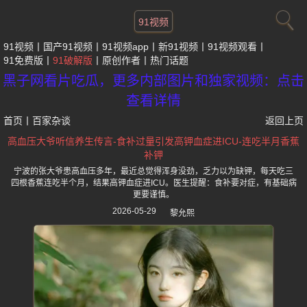
91视频
91视频
国产91视频
91视频app
新91视频
91视频观看
91免费版
91破解版
原创作者
热门话题
黑子网看片吃瓜，更多内部图片和独家视频：点击
查看详情
首页
丨
百家杂谈
返回上页
高血压大爷听信养生传言-食补过量引发高钾血症进ICU-连吃半月香蕉
补钾
宁波的张大爷患高血压多年，最近总觉得浑身没劲，乏力以为缺钾，每天吃三
四根香蕉连吃半个月，结果高钾血症进ICU。医生提醒：食补要对症，有基础病
更要谨慎。
2026-05-29
黎允熙