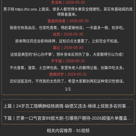
2026-05-30
李泽林
黑子网 https://hz.one 上面说，很多人都觉得水果安全随便吃，其实有基础病的真
得算着量来。
2026-05-30
香菇终结者
我爸也有高血压，也常吃香蕉，得赶紧跟他说，一天最多一根，别多吃。
2026-05-30
岚莺
原来降压药还会影响排钾，这知识点太重要了，之前完全不知道。
2026-05-30
葛征
这就是典型的“好心办坏事”，想补身体反而伤了身，大家都得引以为戒！
2026-05-31
芊芊龍
不光香蕉，菠菜、土豆钾也高，家里有老人的都得记着，别集中吃太多。
2026-05-31
傲寒同学
还好送医及时，不然真的太危险了，希望大家都别再犯这种常识性错误。
1/1
24岁员工隐瞒肺结核病情-缺德又违法-继续上班致多名同事接连被传染
芒果一口气官宣89部大剧-引爆用户期待-2026超强片单覆盖全题材
相关内容推荐 - 91视频