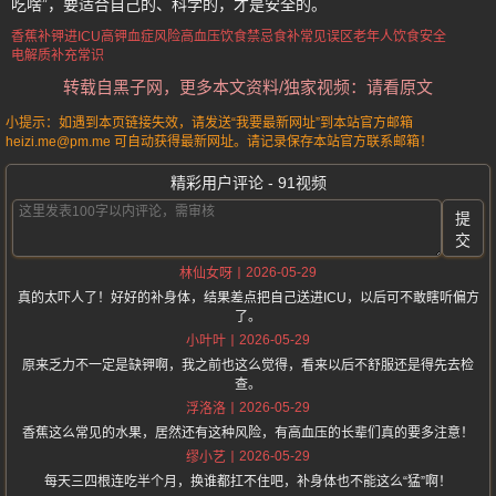
吃啥”，要适合自己的、科学的，才是安全的。
香蕉补钾进ICU
高钾血症风险
高血压饮食禁忌
食补常见误区
老年人饮食安全
电解质补充常识
转载自黑子网，更多本文资料/独家视频：请看原文
小提示：如遇到本页链接失效，请发送“我要最新网址”到本站官方邮箱
heizi.me@pm.me 可自动获得最新网址。请记录保存本站官方联系邮箱！
精彩用户评论 - 91视频
提
交
2026-05-29
林仙女呀
真的太吓人了！好好的补身体，结果差点把自己送进ICU，以后可不敢瞎听偏方
了。
2026-05-29
小叶叶
原来乏力不一定是缺钾啊，我之前也这么觉得，看来以后不舒服还是得先去检
查。
2026-05-29
浮洛洛
香蕉这么常见的水果，居然还有这种风险，有高血压的长辈们真的要多注意！
2026-05-29
缪小艺
每天三四根连吃半个月，换谁都扛不住吧，补身体也不能这么“猛”啊！