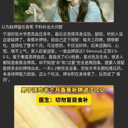
以为缺钾猛吃香蕉 不料补出大问题
宁波的张大爷患高血压多年，最近总觉得浑身没劲、腿软，听别人说
这是缺钾了，香蕉补钾快，就自己定下规矩：每天三四根，顿顿都
吃，连续吃了整半个月。可没想到，不仅没好转，后来还胸闷、心
慌、喘不上气，家人赶紧送医，一查血钾高达7.94mmolL正常3.5-
5.5，属于重度高钾血症，直接进了ICU抢救，差点危及生命。很多人
都知道香蕉含钾高，却不知道“补”和“过量”完全是两回事。健康人肾脏
能把多余的钾排出去，一天1-2根完全没事，但张大爷长期吃降压药，
本身排钾能力就弱，这么个吃法，钾全积在身体里了，反而成了“毒
药”。