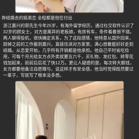
奔结婚去的姐弟恋 全程都是他在付出
浙江嘉兴的郭先生今年25岁，有海外留学经历，通过社交软件认识了
32岁的顾女士，对方是离异的老板娘，有房有车，条件看着很不错。
两人聊得投机，很快确定关系，为了这段感情，他特意从国外回来，
辞掉之前的工作搬到嘉兴，直接住进对方家里，满心想着能好好走到
结婚。从恋爱开始，几乎所有开销都是他承担。他自己平时省吃俭
用，可每个月光给女方点外卖就要五六千，买礼物、发红包、转零花
钱加起来，前前后后花了快12万。更让人疑惑的是，每次转大额钱，
女方都要他备注自愿赠与，说这样才有安全感，他当时觉得既然要过
一辈子，写就写了根本没多想。