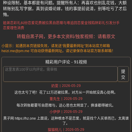
种设限制，基本都是有问题。提醒所有人：再喜欢也别乱花钱，大额
转账别乱写字据，真到谈婚论嫁，钱的事提前说清，别等吃亏了才后
悔。
姐弟恋彩礼纠纷
恋爱花费被拉黑
自愿赠与难追回
恋爱金钱陷阱
彩礼引发分手
恋爱理性消费
转载自黑子网，更多本文资料/独家视频：请看原文
小提示：如遇到本页链接失效，请发送“我要最新网址”到本站官方邮箱
heizi.me@pm.me 可自动获得最新网址。请记录保存本站官方联系邮箱！
精彩用户评论 - 91视频
提
交
2026-05-29
奶雯
这也太亏了吧！花了12万还被拉黑，对方从一开始就没真心处啊。
2026-05-29
董先生
每次转账都要写自愿赠与，这心思也太明显了，换谁都得被坑。
2026-05-29
小伊伊
黑子网 https://hz.one 上面说，这种根本不是恋爱，就是找个人买单而已，太离谱
了。
2026-05-29
猫猫桃儿