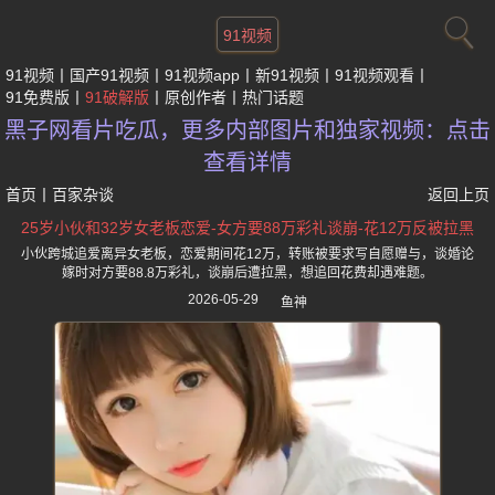
91视频
91视频
国产91视频
91视频app
新91视频
91视频观看
91免费版
91破解版
原创作者
热门话题
黑子网看片吃瓜，更多内部图片和独家视频：点击
查看详情
首页
丨
百家杂谈
返回上页
25岁小伙和32岁女老板恋爱-女方要88万彩礼谈崩-花12万反被拉黑
小伙跨城追爱离异女老板，恋爱期间花12万，转账被要求写自愿赠与，谈婚论
嫁时对方要88.8万彩礼，谈崩后遭拉黑，想追回花费却遇难题。
2026-05-29
鱼神