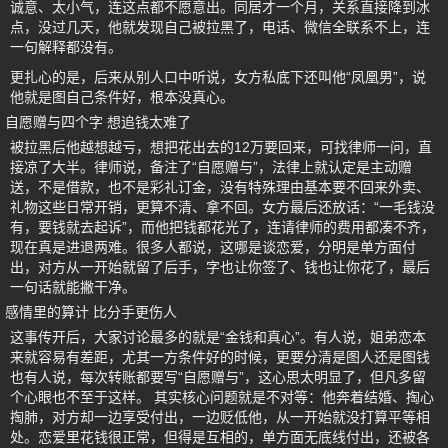
诚意、太小气，连这点都不愿意出。同居才一个月，关系直接降到冰
点，没过几天，他就发现自己被拉黑了，电话、微信全联系不上，连
一句解释都没有。
更扎心的是，后来从别人口中听说，女方私底下还叫他“凤凰男”，说
他就是图自己条件好，根本没真心。
自愿赠与四个字 想追钱太难了
被拉黑后他越想越亏，想把花出去的12万要回来，可找律师一问，直
接凉了大半。律师说，备注了“自愿赠与”，法律上就认定是主动赠
送，不是借款，也不是彩礼订金，没有特殊理由基本要不回来外卖、
礼物这些日常开销，更算不清、拿不回。女方最后还放话：“一毛钱没
有，要钱就去起诉”，而他把钱都花光了，连请律师的费用都凑不齐，
现在真是进退两难。很多人都说，这哪是谈恋爱，分明是单方面付
出，对方从一开始就留了后手，字也让你签了、钱也让你花了，最后
一句话就能撇干净。
感情里的算计 比分手更伤人
这事传开后，大家讨论最多的就是“金钱和真心”。有人说，姐弟恋本
来就容易有差距，尤其一方条件好的时候，更要分清是图人还是图钱
也有人说，每次转账都要写“自愿赠与”，这心思太明显了，但凡多留
个心眼也不至于这样。 其实核心问题就是不对等：他奔着结婚、掏心
掏肺，对方却一边享受付出，一边贬低他，从一开始就没打算平等相
处。恋爱里花钱很正常，但得是互相的，单方面无底线付出，还被各