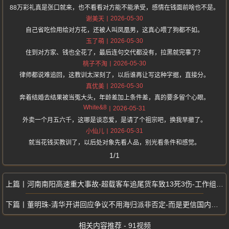
88万彩礼真是张口就来，也不看看对方能不能承受，感情在钱面前啥也不是。
2026-05-30
谢美天
自己省吃俭用给对方花，还被人叫凤凰男，这真心喂了狗都不如。
2026-05-30
玉了萌
住到对方家、钱也全花了，最后连句交代都没有，拉黑就完事了？
2026-05-30
桃子不淘
律师都说难追回，这教训太深刻了，以后谁再让写这种字据，直接分。
2026-05-30
真优美
奔着结婚去结果被当冤大头，年龄差加上条件差，真的要多留个心眼。
White&8
2026-05-31
外卖一个月五六千，这哪是谈恋爱，是请了个祖宗吧，换我早撤了。
2026-05-31
小仙儿
就当花钱买教训了，以后处对象先看人品，别光看条件和感觉。
1/1
河南南阳高速重大事故-超载客车追尾货车致13死3伤-工作组紧急调查
董明珠-清华开讲回应争议不用海归派非否定-而是更信国内本土人才
相关内容推荐 - 91视频