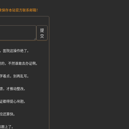
请记录保存本站官方联系邮箱！
提
交
，医院这操作绝了。
对的，不然谁敢去办证啊。
学着点，别再乱写。
馈，才推动整改。
证都得提心吊胆。
应还算快。
该跟上了。