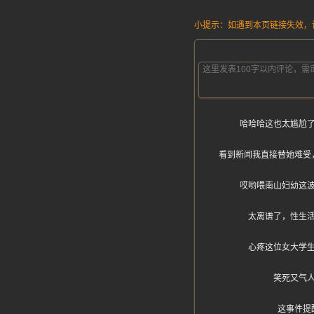
小提示：如遇到本页链接失效，请发
哈哈哈这也太尴尬
看到新闻我直接替她难受
哎哟喂南山妇幼这
太离谱了，性生
心疼这位女大学
笑死又气
这事件提