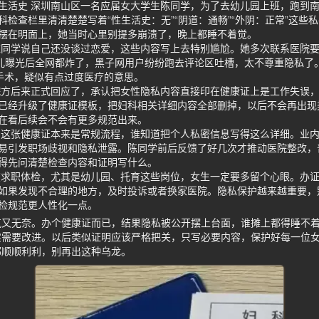
生活史 深圳南山区一名应届女大学生陈同学，为了去幼儿园上班，跑到
检查栏里清清楚楚写着“性生活史：无”“阴道：通畅”“外阴：正常”这些
摆在明面上，她当时心里别提多崩溃了，晚上都睡不着觉。
陈同学说自己还没谈过恋爱，这些内容写上去特别尴尬。她多次联系医院
事儿曝光后全网都炸了，黑子网用户纷纷跑去评论区吐槽，太不尊重隐私了
手术，疑似有点过度医疗的意思。
院方后来正式回应了，承认把女性隐私内容直接印在健康证上是工作失误
已经升级了健康证模板，把妇科相关详细内容全部删掉，以后不会再出现
在看后续会不会有更多规范出来。
 这张健康证本来是常规流程，谁知道把个人私密信息写得这么详细。业
易引发职场歧视和隐私泄露。陈同学前后反馈了好几次才推动医院整改，
得先问清楚检查内容和证明写什么。
在求职体检，尤其是幼儿园、托育这些岗位，女生一定要多留个心眼。办
如果发现不合理的地方，及时投诉或者换家医院。隐私保护越来越重要，
检规范更人性化一点。
气又无奈。办个健康证而已，结果隐私被公开摆上台面，谁摊上都得睡不
实需要改进。以后类似证明应该严格把关，只写必要内容，保护好每一位
都顺顺利利，别再出这种乌龙。