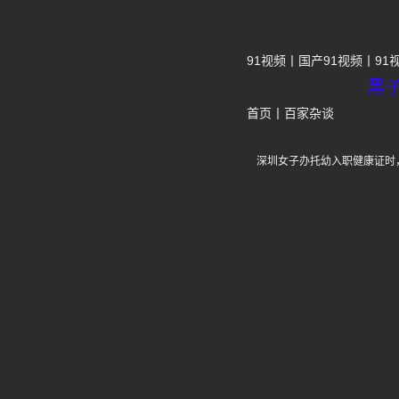
91视频
国产91视频
91
黑
首页
丨
百家杂谈
深圳女子办托幼入职健康证时