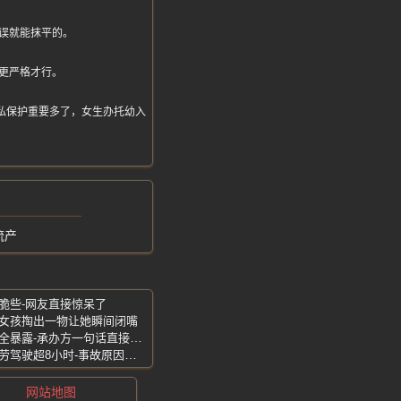
误就能抹平的。
更严格才行。
得隐私保护重要多了，女生办托幼入
流产
脆些-网友直接惊呆了
-女孩掏出一物让她瞬间闭嘴
近万人直播围观泳渡赛-女选手隐私部位全暴露-承办方一句话直接引爆全网
河南南阳追尾惨案-超载黑网约车司机疲劳驾驶超8小时-事故原因彻底曝光
网站地图