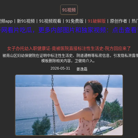
91视频
视频app
新91视频
91视频观看
91免费版
91破解版
原创作者
热
子网看片吃瓜，更多内部图片和独家视频：点击查看
女子办托幼入职健康证-竟被医院直接标注性生活史-院方回应来了
，被南山区妇幼保健院在证明中标注性生活史、阴道通畅等私密信息，引发隐私泄露
模板删除相关内容，卫健局介入。
2026-05-31
姜逸磊