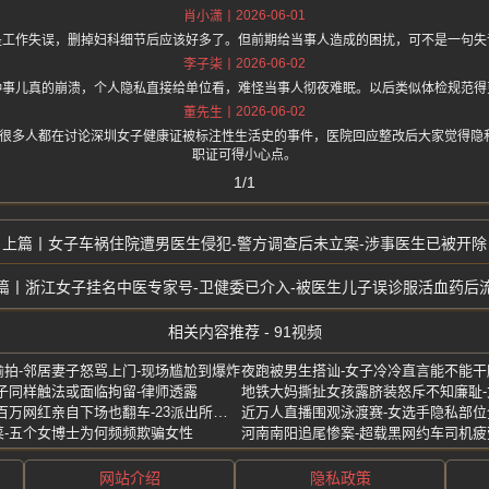
2026-06-01
肖小潇
是工作失误，删掉妇科细节后应该好多了。但前期给当事人造成的困扰，可不是一句失
2026-06-02
李子柒
种事儿真的崩溃，个人隐私直接给单位看，难怪当事人彻夜难眠。以后类似体检规范得
2026-06-02
董先生
.one 上面说很多人都在讨论深圳女子健康证被标注性生活史的事件，医院回应整改后大家觉
职证可得小心点。
1/1
女子车祸住院遭男医生侵犯-警方调查后未立案-涉事医生已被开除
浙江女子挂名中医专家号-卫健委已介入-被医生儿子误诊服活血药后
相关内容推荐 - 91视频
拍-邻居妻子怒骂上门-现场尴尬到爆炸
夜跑被男生搭讪-女子冷冷直言能不能干
子同样触法或面临拘留-律师透露
地铁大妈撕扯女孩露脐装怒斥不知廉耻
襄阳麦客割四赔五引爆外网-百万网红亲自下场也翻车-23派出所紧急接人
-五个女博士为何频频欺骗女性
网站介绍
隐私政策