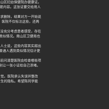
南山区妇幼保健院办健康证。
私密内容。这张证要交给用人
要求删除，结果对方一开始说
。医院不仅标注这些，还两
，没充分考虑患者感受，存在
类似情况。南山区卫健局也
内人士说，这些内容其实超出
普通人遇到类似情况估计更
证前问清楚医院会检查哪些项
别让一张小证给自己添堵。
着觉。医院承认失误并整改
女生的隐私。希望陈同学能