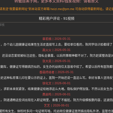
转载自黑子网，更多本文资料/独家视频：请看原文
送“我要最新网址”到本站官方邮箱 heizi.me@pm.me 可自动获得最新网址。
精彩用户评论 - 91视频
2026-05-31
章若楠
了，办个幼儿园健康证结果性生活史直接写上去，要给单位看的，陈同学估计脸都绿了
2026-05-31
高火火
，还没谈恋爱就被标注这些，隐私全暴露，以后同事眼神都不对了。院方赶紧整改是
2026-05-31
张大奕
波翻车，健康证写得跟病历似的，女生办托幼岗位太容易中招了。希望以后所有医院都
2026-05-31
香菇终结者
活史这种私密事儿印在要公示的证上，医院一开始还说一直这么写。幸好当事人坚持反
2026-06-01
徐化文
生，求职本来就紧张，结果健康证给她添这么大堵。隐私保护得加强，不然以后女生办
2026-06-01
费启鸣
人，阴道通畅这些词出现在入职证明里，谁看了不尴尬。院方升级模板删内容，这波回
2026-06-01
艺艺
醒所有女生，体检时多问一句证明写啥。托幼岗位健康证居然搞出隐私外泄，监管也