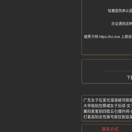
哇塞医院承认
办证遇到这
据黑子网 https://hz
广东女子在家光溜溜被邻居偷
大爷偷拍包臀裙女子后续-女
打着高知女性旗号疯狂割韭菜
联系方式