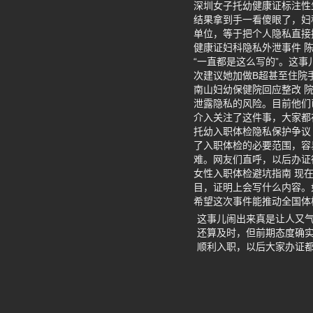
深圳女子托幼健康证标注性
结果拿到手一看傻眼了，妇科
单位，等于把个人隐私直接
健康证妇科隐私外泄事件 
“一直都是这么写的”。这
次建议她加做B超甚至住院
南山妇幼保健院回应整改 
泄露隐私的风险。目前他们
介入关注了这件事，大家都
托幼入职体检隐私保护争议
了入职体检的必要范围，容
难。网友们直呼，以后办证
女性入职体检避坑指南 现
目，证明上会写什么内容。
希望这次事件能推动全国体
这事儿闹出来真是让人又
还算及时，但前期态度确
顺利入职，以后大家办证