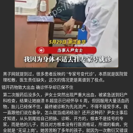
黑子网就提到过，很多患者反映的 “专家号变代诊”，本质就是医院管
理松散、医生责任缺失，这次的情况更是离谱到了极点。
错开药物致大出血 确诊怀孕却已保不住
第二次服药后没多久，尹女士突然出现严重大出血，被紧急送到妇产
科检查，结果让她崩溃 B 超显示已经怀孕 6 周，但因服用大量活血药
物，胎儿已经保不住，最终被诊断为先兆流产，不得不接受手术。我
一直跟他们说在备孕，怎么就当成闭经治？还开这种药？尹女士事后
才知道，从头到尾给自己把脉、诊断、开方的，根本不是挂号的专
家，而是他的儿子，而且对方根本没有行医资格证，所谓的看病，完
全就是 “无证上岗”。她苦苦盼了多年的孩子，就因为一次敷衍又错误