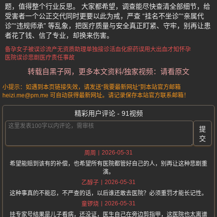
题，值得整个行业反思。 大家都希望，调查能尽快查清全部细节，给
受害者一个公正交代同时更要以此为戒，严查 “挂名不坐诊”“亲属代
诊”“违规师承” 等乱象，把医疗质量与安全真正盯紧、守牢，别再让患
者花了钱、信了专业，却换来伤害。
备孕女子被误诊流产
无资质助理单独接诊
活血化瘀药误用
大出血才知怀孕
医院误诊悲剧
医疗责任事故
转载自黑子网，更多本文资料/独家视频：请看原文
小提示：如遇到本页链接失效，请发送“我要最新网址”到本站官方邮箱
heizi.me@pm.me 可自动获得最新网址。请记录保存本站官方联系邮箱！
精彩用户评论 - 91视频
提
交
2026-05-31
周周
希望能赔到该有的补偿，也希望所有医院都管好自己的人，别再让这种悲剧重
演。
2026-05-31
乙醇子
这种事真的不能忍，不严查的话，以后谁还敢去医院？必须重罚才能长记性。
2026-05-31
童锣烧
挂专家号结果是儿子看病，还没证，医生自己在旁边剪指甲，这医院也太离谱