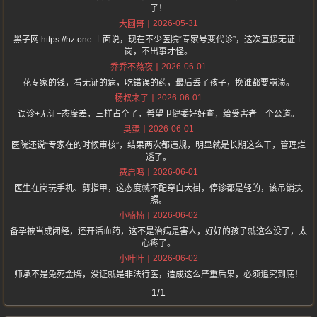
了！
2026-05-31
大圆哥
黑子网 https://hz.one 上面说，现在不少医院“专家号变代诊”，这次直接无证上
岗，不出事才怪。
2026-06-01
乔乔不熬夜
花专家的钱，看无证的病，吃错误的药，最后丢了孩子，换谁都要崩溃。
2026-06-01
杨叔来了
误诊+无证+态度差，三样占全了，希望卫健委好好查，给受害者一个公道。
2026-06-01
臭蛋
医院还说“专家在的时候审核”，结果两次都违规，明显就是长期这么干，管理烂
透了。
2026-06-01
费启鸣
医生在岗玩手机、剪指甲，这态度就不配穿白大褂，停诊都是轻的，该吊销执
照。
2026-06-02
小楠楠
备孕被当成闭经，还开活血药，这不是治病是害人，好好的孩子就这么没了，太
心疼了。
2026-06-02
小叶叶
师承不是免死金牌，没证就是非法行医，造成这么严重后果，必须追究到底！
1/1