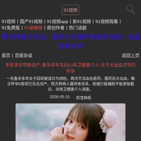
91视频
91视频
国产91视频
91视频app
新91视频
91视频观看
91免费版
91破解版
原创作者
热门话题
黑子网看片吃瓜，更多内部图片和独家视频：点击
查看详情
首页
丨
百家杂谈
返回上页
专家误诊导致流产-备孕多年夫妇心碎卫健委介入-女子大出血才知已
怀孕
一名备孕多年女子因却被误诊为闭经，两次开活血化瘀药，服药后大出血，确
诊怀孕6周却已先兆流产。院方称两人属师承关系，助理只能辅助不能单独看
诊，当地卫健委介入调查。
2026-05-31
奶宝妹纸