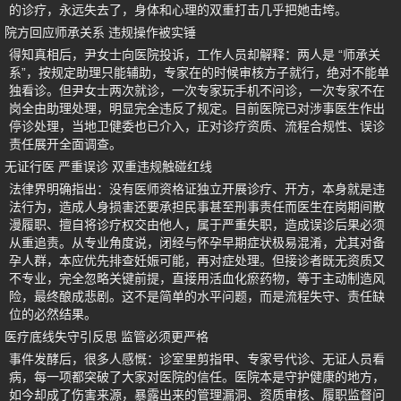
的诊疗，永远失去了，身体和心理的双重打击几乎把她击垮。
院方回应师承关系 违规操作被实锤
得知真相后，尹女士向医院投诉，工作人员却解释：两人是 “师承关
系”，按规定助理只能辅助，专家在的时候审核方子就行，绝对不能单
独看诊。但尹女士两次就诊，一次专家玩手机不问诊，一次专家不在
岗全由助理处理，明显完全违反了规定。目前医院已对涉事医生作出
停诊处理，当地卫健委也已介入，正对诊疗资质、流程合规性、误诊
责任展开全面调查。
无证行医 严重误诊 双重违规触碰红线
法律界明确指出：没有医师资格证独立开展诊疗、开方，本身就是违
法行为，造成人身损害还要承担民事甚至刑事责任而医生在岗期间散
漫履职、擅自将诊疗权交由他人，属于严重失职，造成误诊后果必须
从重追责。从专业角度说，闭经与怀孕早期症状极易混淆，尤其对备
孕人群，本应优先排查妊娠可能，再对症处理。但接诊者既无资质又
不专业，完全忽略关键前提，直接用活血化瘀药物，等于主动制造风
险，最终酿成悲剧。这不是简单的水平问题，而是流程失守、责任缺
位的必然结果。
医疗底线失守引反思 监管必须更严格
事件发酵后，很多人感慨：诊室里剪指甲、专家号代诊、无证人员看
病，每一项都突破了大家对医院的信任。医院本是守护健康的地方，
如今却成了伤害来源，暴露出来的管理漏洞、资质审核、履职监督问