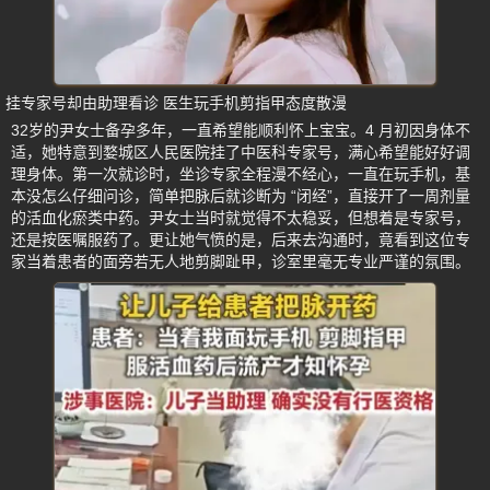
挂专家号却由助理看诊 医生玩手机剪指甲态度散漫
32岁的尹女士备孕多年，一直希望能顺利怀上宝宝。4 月初因身体不
适，她特意到婺城区人民医院挂了中医科专家号，满心希望能好好调
理身体。第一次就诊时，坐诊专家全程漫不经心，一直在玩手机，基
本没怎么仔细问诊，简单把脉后就诊断为 “闭经”，直接开了一周剂量
的活血化瘀类中药。尹女士当时就觉得不太稳妥，但想着是专家号，
还是按医嘱服药了。更让她气愤的是，后来去沟通时，竟看到这位专
家当着患者的面旁若无人地剪脚趾甲，诊室里毫无专业严谨的氛围。