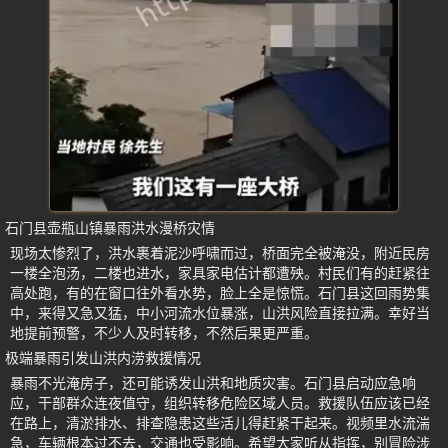
石门县壶瓶山镇暴雨洪水漫桥灾情
现场太惨烈了，洪水裹着泥沙呼啸而过，桥面完全被淹没，附近民房
一楼全泡汤，二楼也进水，家具家电估计都遭殃。村民们有的赶紧往
高处跑，有的在窗口往外看水势，脸上全是惊慌。石门县这回雨势集
中，来得又急又猛，中小河流水位暴涨，山洪风险直接拉满。幸好当
地提前预警，不少人及时转移，不然后果更严重。
极端暴雨引发山洪内涝救援情况
暴雨不光淹房子，还可能诱发山洪和地质灾害。石门县启动应急响
应，干部群众连夜值守，组织转移危险区域人员。救援队伍应该已经
在路上，清淤排水、排查隐患这些活儿得赶紧干起来。视频里水流湍
急，车辆根本过不去，交通也受影响。希望大家听从指挥，别冒险涉