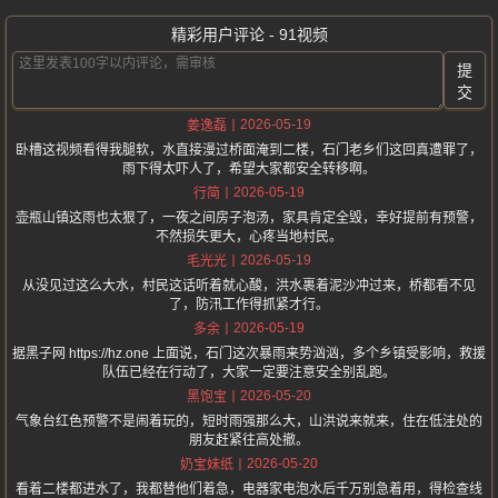
精彩用户评论 - 91视频
提
交
2026-05-19
姜逸磊
卧槽这视频看得我腿软，水直接漫过桥面淹到二楼，石门老乡们这回真遭罪了，
雨下得太吓人了，希望大家都安全转移啊。
2026-05-19
行简
壶瓶山镇这雨也太狠了，一夜之间房子泡汤，家具肯定全毁，幸好提前有预警，
不然损失更大，心疼当地村民。
2026-05-19
毛光光
从没见过这么大水，村民这话听着就心酸，洪水裹着泥沙冲过来，桥都看不见
了，防汛工作得抓紧才行。
2026-05-19
多余
据黑子网 https://hz.one 上面说，石门这次暴雨来势汹汹，多个乡镇受影响，救援
队伍已经在行动了，大家一定要注意安全别乱跑。
2026-05-20
黑饱宝
气象台红色预警不是闹着玩的，短时雨强那么大，山洪说来就来，住在低洼处的
朋友赶紧往高处撤。
2026-05-20
奶宝妹纸
看着二楼都进水了，我都替他们着急，电器家电泡水后千万别急着用，得检查线