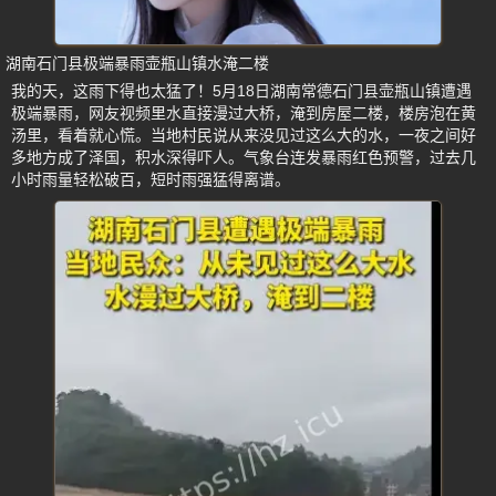
湖南石门县极端暴雨壶瓶山镇水淹二楼
我的天，这雨下得也太猛了！5月18日湖南常德石门县壶瓶山镇遭遇
极端暴雨，网友视频里水直接漫过大桥，淹到房屋二楼，楼房泡在黄
汤里，看着就心慌。当地村民说从来没见过这么大的水，一夜之间好
多地方成了泽国，积水深得吓人。气象台连发暴雨红色预警，过去几
小时雨量轻松破百，短时雨强猛得离谱。