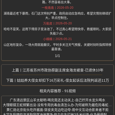
路，不然容易出大事。
2026-05-20
一枝南南
湖南最近老下暴雨，石门这次特别严重，政府启动应急响应，希望灾情别继续扩
大，早点控制住。
2026-05-20
万能皮
哈哈不是笑，这雨下得房子变泳池了，不过真心希望雨快停，救援顺利，大家损
失能少点。
2026-05-21
小楠楠
山区地形复杂，一场大雨就能酿灾，平时多关注天气预报，关键时刻听指挥转移
最靠谱。
1/1
江苏省苏州市政协原副主席金海龙被查-已退休10年
姑姑养大侄女却扣下16万彩礼-侄女起诉后法院判返还11万
相关内容推荐 - 91视频
广东清远景区山羊太聪明-喝完竟还主动关上-自己拧开水龙头喝水
大理眼镜王蛇频繁出没-没有专用抗毒血清怎么办-为何被称为最危险毒蛇之王
黄仁勋北京街头吃炸酱面-穿皮夹克边吃边夸-用中文互动合影来者不拒
大学生投喂的流浪狗突然冲进赛场-助力女生打破3千米纪录-化身最萌配速员