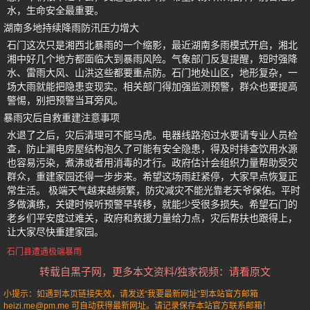
水，生命安全最重要。
湖南多地持续降雨防汛压力增大
石门这次只是湘西北暴雨的一个缩影，最近湖南多雨模式开启，湘北
湘中好几个地方都面临大到暴雨风险。气象部门反复提醒，短时强降
水、雷雨大风、山洪这些都要重点防。石门地处山区，地形复杂，一
场大雨就能把隐患变现实。相关部门得加强监测预警，群众也要提高
警惕，别把预警当耳旁风。
暴雨灾后自救重建注意事项
水退了之后，灾后清理可不能马虎。电器线路泡过水要请专业人员检
查，防止漏电房屋结构泡久了可能有安全隐患，得及时排查饮用水源
也容易污染，煮沸或者用消毒的才行。政府估计会组织力量帮助受灾
群众，重建家园还得一步步来。希望这场雨赶紧停，大家早点恢复正
常生活。 极端天气越来越频繁，防灾减灾不能光靠老天爷保佑。平时
多做演练，关键时候听预警早转移，就能少受很多损失。希望石门的
老乡们平安度过难关，政府和救援力量给力点，灾后帮扶也跟得上，
让大家尽快重建家园。
石门县遭遇极端暴雨
转载自黑子网，更多本文资料/独家视频：请看原文
小提示：如遇到本页链接失效，请发送“我要最新网址”到本站官方邮箱
heizi.me@pm.me 可自动获得最新网址。请记录保存本站官方联系邮箱！