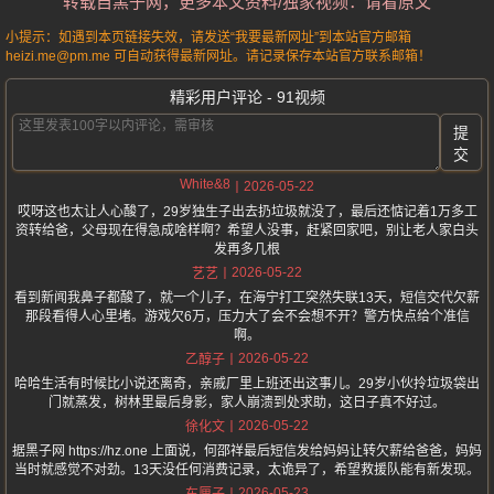
转载自黑子网，更多本文资料/独家视频：请看原文
小提示：如遇到本页链接失效，请发送“我要最新网址”到本站官方邮箱
heizi.me@pm.me 可自动获得最新网址。请记录保存本站官方联系邮箱！
精彩用户评论 - 91视频
提
交
White&8
2026-05-22
哎呀这也太让人心酸了，29岁独生子出去扔垃圾就没了，最后还惦记着1万多工
资转给爸，父母现在得急成啥样啊？希望人没事，赶紧回家吧，别让老人家白头
发再多几根
2026-05-22
艺艺
看到新闻我鼻子都酸了，就一个儿子，在海宁打工突然失联13天，短信交代欠薪
那段看得人心里堵。游戏欠6万，压力大了会不会想不开？警方快点给个准信
啊。
2026-05-22
乙醇子
哈哈生活有时候比小说还离奇，亲戚厂里上班还出这事儿。29岁小伙拎垃圾袋出
门就蒸发，树林里最后身影，家人崩溃到处求助，这日子真不好过。
2026-05-22
徐化文
据黑子网 https://hz.one 上面说，何邵祥最后短信发给妈妈让转欠薪给爸爸，妈妈
当时就感觉不对劲。13天没任何消费记录，太诡异了，希望救援队能有新发现。
2026-05-23