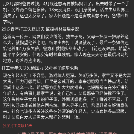
月3月都跟爸要过钱，4月底还想再要被妈妈训了。出去时带了一个手
机，另外两个留在宿舍。13天没消费、没用身份证，活生生从世界上
消失了，这也太反常了。家人怀疑是不是遇害或者想不开，急得四处
求助。
29岁青年打工失踪13天 监控树林最后身影
这新闻一传开，网友们议论纷纷。独生子啊，父母一把屎一把尿养这
么大，就指望他养老呢。结果出去打工说没就没了，最后一条短信还
惦记着那1万多欠薪。警方和救援队都出动了，目前还没进展。希望人
能平平安安的，但现实有时候真残酷。家人现在天天守在最后出现的
地方，盼着奇迹出现。
打工青年失联欠债压力 父母寻子绝望求助
现在年轻人打工不容易，游戏坑人更深。欠6万多债，家里又不是大富
大贵，压力可想而知。厂里是亲戚开的，本来想稳稳当当挣点钱，结
果闹出这么一出。希望警方能加大力度排查，也提醒所有在外打拼的
年轻人，有啥事儿跟家里说，别自己扛。父母那头已经快撑不住了。
这年头独生子女肩上的担子重，外面诱惑也多。打工赚钱不容易，千
万别被游戏或者其他东西拖垮。家人寻子心切，希望赶紧有好消息传
来。社会也该多点关注这些在外漂泊的年轻人，少点套路多点温暖，
别让父母白发人送黑发人那样的悲剧上演。
独子打工失联13天