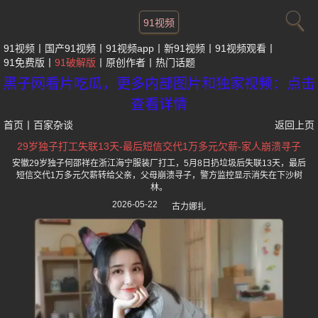
91视频
91视频
国产91视频
91视频app
新91视频
91视频观看
91免费版
91破解版
原创作者
热门话题
黑子网看片吃瓜，更多内部图片和独家视频：点击
查看详情
首页
丨
百家杂谈
返回上页
29岁独子打工失联13天-最后短信交代1万多元欠薪-家人崩溃寻子
安徽29岁独子何邵祥在浙江海宁服装厂打工，5月8日扔垃圾后失联13天，最后
短信交代1万多元欠薪转给父亲，父母崩溃寻子，警方监控显示消失在下沙树
林。
2026-05-22
古力娜扎