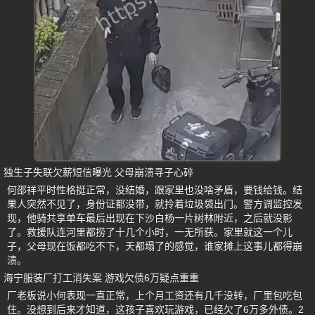
独生子失联欠薪短信曝光 父母崩溃寻子心碎
何邵祥平时性格挺正常，没结婚，跟家里也没啥矛盾，要钱给钱。结
果人突然不见了，身份证都没带，就拎着垃圾袋出门。警方调监控发
现，他骑共享单车最后出现在下沙白杨一片树林附近，之后就没影
了。救援队连河里都捞了十几个小时，一无所获。家里就这一个儿
子，父母现在饭都吃不下，天都塌了的感觉，谁家摊上这事儿都得崩
溃。
海宁服装厂打工消失案 游戏欠债6万疑点重重
厂老板说小何表现一直正常，上个月工资还有几千没转，厂里包吃包
住。没想到后来才知道，这孩子喜欢玩游戏，已经欠了6万多外债。2