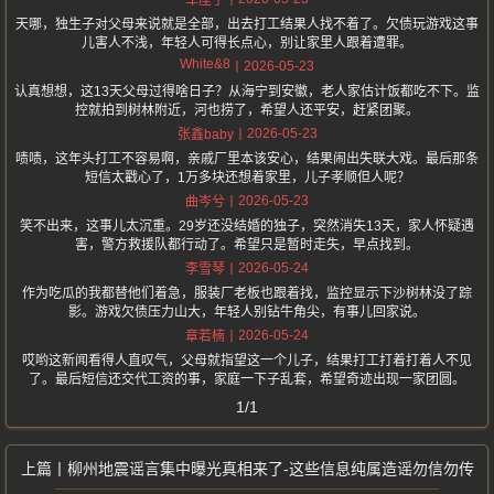
车厘子
天哪，独生子对父母来说就是全部，出去打工结果人找不着了。欠债玩游戏这事
儿害人不浅，年轻人可得长点心，别让家里人跟着遭罪。
White&8
2026-05-23
认真想想，这13天父母过得啥日子？从海宁到安徽，老人家估计饭都吃不下。监
控就拍到树林附近，河也捞了，希望人还平安，赶紧团聚。
2026-05-23
张鑫baby
啧啧，这年头打工不容易啊，亲戚厂里本该安心，结果闹出失联大戏。最后那条
短信太戳心了，1万多块还想着家里，儿子孝顺但人呢？
2026-05-23
曲岑兮
笑不出来，这事儿太沉重。29岁还没结婚的独子，突然消失13天，家人怀疑遇
害，警方救援队都行动了。希望只是暂时走失，早点找到。
2026-05-24
李雪琴
作为吃瓜的我都替他们着急，服装厂老板也跟着找，监控显示下沙树林没了踪
影。游戏欠债压力山大，年轻人别钻牛角尖，有事儿回家说。
2026-05-24
章若楠
哎哟这新闻看得人直叹气，父母就指望这一个儿子，结果打工打着打着人不见
了。最后短信还交代工资的事，家庭一下子乱套，希望奇迹出现一家团圆。
1/1
柳州地震谣言集中曝光真相来了-这些信息纯属造谣勿信勿传