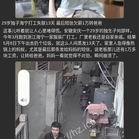
29岁独子海宁打工失联13天 最后短信欠薪1万转爸爸
这事儿听着就让人心里堵得慌。安徽安庆一个29岁的独生子何邵祥，
今年3月跑到浙江海宁一家服装厂打工，厂里老板还是自家亲戚。结果
5月8日下午出去扔个垃圾，就这么人间蒸发13天了。家里人急得像热
锅上的蚂蚁，尤其是最后那条发给妈妈的短信，说老板那儿还有1万多
块工资，让转给爸爸。妈妈一看就觉得不对劲，瞬间崩溃了。