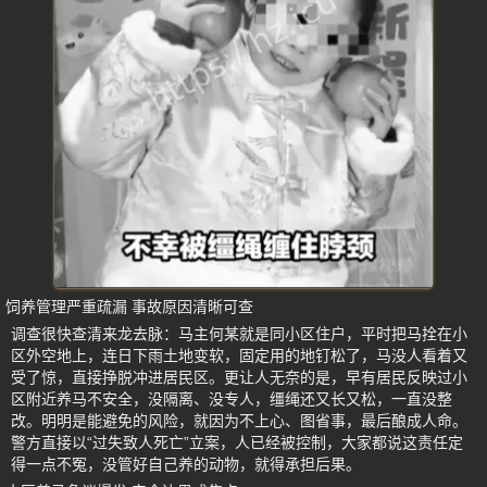
饲养管理严重疏漏 事故原因清晰可查
调查很快查清来龙去脉：马主何某就是同小区住户，平时把马拴在小
区外空地上，连日下雨土地变软，固定用的地钉松了，马没人看着又
受了惊，直接挣脱冲进居民区。更让人无奈的是，早有居民反映过小
区附近养马不安全，没隔离、没专人，缰绳还又长又松，一直没整
改。明明是能避免的风险，就因为不上心、图省事，最后酿成人命。
警方直接以“过失致人死亡”立案，人已经被控制，大家都说这责任定
得一点不冤，没管好自己养的动物，就得承担后果。