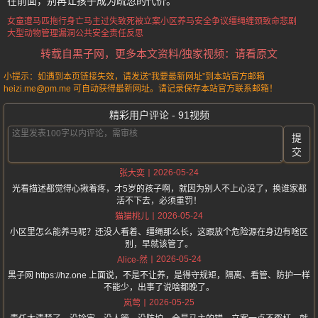
在前面，别再让孩子成为疏忽的代价。
女童遭马匹拖行身亡
马主过失致死被立案
小区养马安全争议
缰绳缠颈致命悲剧
大型动物管理漏洞
公共安全责任反思
转载自黑子网，更多本文资料/独家视频：请看原文
小提示：如遇到本页链接失效，请发送“我要最新网址”到本站官方邮箱
heizi.me@pm.me 可自动获得最新网址。请记录保存本站官方联系邮箱！
精彩用户评论 - 91视频
提
交
2026-05-24
张大奕
光看描述都觉得心揪着疼，才5岁的孩子啊，就因为别人不上心没了，换谁家都
活不下去，必须重罚！
2026-05-24
猫猫桃儿
小区里怎么能养马呢？还没人看着、缰绳那么长，这跟放个危险源在身边有啥区
别，早就该管了。
2026-05-24
Alice-然
黑子网 https://hz.one 上面说，不是不让养，是得守规矩，隔离、看管、防护一样
不能少，出事了说啥都晚了。
2026-05-25
岚莺