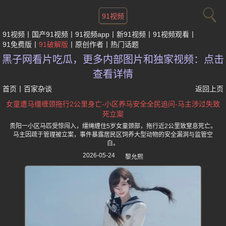
91视频
91视频
国产91视频
91视频app
新91视频
91视频观看
91免费版
91破解版
原创作者
热门话题
黑子网看片吃瓜，更多内部图片和独家视频：点击
查看详情
首页
丨
百家杂谈
返回上页
女童遭马缰缠颈拖行2公里身亡-小区养马安全全民追问-马主涉过失致
死立案
贵阳一小区马匹受惊闯入，缰绳缠住5岁女童颈部，拖行近2公里致窒息死亡。
马主因疏于管理被立案，事件暴露居民区饲养大型动物的安全漏洞与监管空
白。
2026-05-24
黎允熙