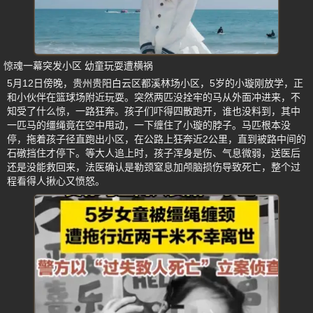
惊魂一幕突发小区 幼童玩耍遭横祸
5月12日傍晚，贵州贵阳白云区都溪林场小区，5岁的小璇刚放学，正
和小伙伴在篮球场附近玩耍。突然两匹没拴牢的马从外面冲进来，不
知受了什么惊，一路狂奔。孩子们吓得四散跑开，谁也没料到，其中
一匹马的缰绳竟在空中甩动，一下缠住了小璇的脖子。马匹根本没
停，拖着孩子径直跑出小区，在公路上狂奔近2公里，直到被路中间的
石礅挡住才停下。等大人追上时，孩子浑身是伤、气息微弱，送医后
还是没能救回来，法医确认是勒颈窒息加颅脑损伤导致死亡，整个过
程看得人揪心又愤怒。