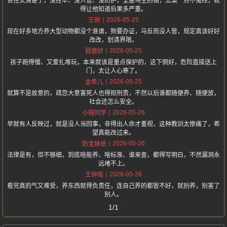
责任太清楚了，没拴牢、没人管、没防护，全是马主的错，立案一点不冤枉，就
得让他知道后果多严重。
2026-05-25
王刚
现在好多地方养大型动物都没个准谱，狗要办证，马反而没人管，规定真该好好
改改，划清界限。
2026-05-25
聂傲娇
孩子跑得慢、又爱扎堆玩，本来就该是重点保护的，这下倒好，危险直接送上
门，太让人心寒了。
2026-05-25
金希儿
就算不是故意的，疏忽大意害死人也得担刑责，不然以后谁都随便养、随便放，
社会还怎么安全。
2026-05-26
小程同学
早就有人反映过，就是没人当回事，非得出人命才重视，这种教训太惨痛了，希
望真能改过来。
2026-05-26
奶宝妹纸
法律是有，但不够细，到底啥能养、啥标准、谁来查，都得写明白，不然漏洞永
远堵不上。
2026-05-26
王钟瑶
看完真的气又难受，养东西就得负责任，连自己养的都管不好，就别养，别害了
别人。
1/1