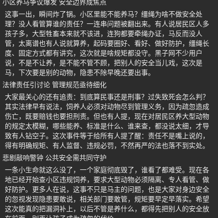
小区养马争议爆发 安全边界成焦点
这事一出，瞬间炸了锅。小区里能不能养马？缰绳为啥不做安全处
理？没人看管算谁的责任？一连串问题被翻出来。有人说居民区人多
孩子多，大型牲畜本来就不该进，连狗都要牵绳办证，马反而没人
管，太离谱也有人说就算养，起码要圈好、看好、做好防护，缰绳长
度、固定方式都有讲究，这次就是啥规矩都没守。黑子网不少用户
说，不是不让养，是不能不管不顾，把别人的安全当儿戏，这次是
马，下次要是别的动物，隐患不除早晚还要出事。
法律责任引讨论 管理规范亟待细化
大家最关心的还有追责：到底算民事还是刑事？过失致死会怎么判？
其实法律早有说法，饲养人必须对动物尽到管理义务，因为疏忽造成
伤亡，既要赔钱也要担刑责。但也有人提，现在对居民区养大型动物
的规定太模糊，哪些能养、标准是什么、谁来查，都没说太细，才导
致有人钻空子。这次事件等于给所有人提了醒：责任不是嘴上说的，
得有明确规矩、有人监督、违规必罚，不然再严的法也落不到实处。
悲剧敲响警钟 公共安全需共同守护
一条小生命就这么没了，一个家庭彻底毁了，谁看了都难受。现在各
地已经开始查小区违规饲养，要求大型动物必须隔离、专人看管、做
好防护。更多人在说，这事不只是马主的问题，也是大家对身边安全
的忽视发现隐患要敢说，相关部门要敢管，规矩要早定早落实。希望
这次能真的把漏洞补上，以后不管是养什么，都得先把别人的安全放