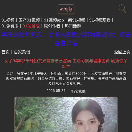
91视频
91视频
国产91视频
91视频app
新91视频
91视频观看
91免费版
91破解版
原创作者
热门话题
黑子网看片吃瓜，更多内部图片和独家视频：点击
查看详情
首页
丨
百家杂谈
返回上页
女子9年喝3千杯奶茶双肾被结石塞满-生活习惯与健康警钟-剧痛惊呆
医生
长沙一名女子9年几乎每天一杯奶茶，累计约3000杯，突发腰痛就医，检查发
现双肾被结石塞满，数量多达数百颗，像石榴籽一样密集。医生称与高糖高磷
及饮水不足直接相关。
2026-05-24
奶宝妹纸