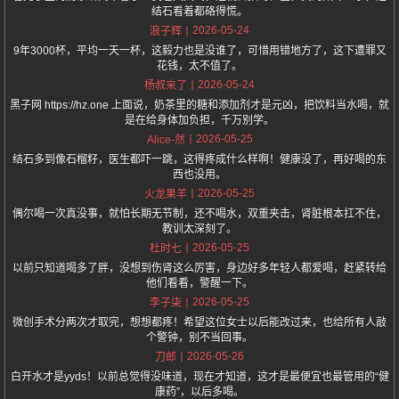
结石看着都硌得慌。
2026-05-24
浪子辉
9年3000杯，平均一天一杯，这毅力也是没谁了，可惜用错地方了，这下遭罪又
花钱，太不值了。
2026-05-24
杨叔来了
黑子网 https://hz.one 上面说，奶茶里的糖和添加剂才是元凶，把饮料当水喝，就
是在给身体加负担，千万别学。
2026-05-25
Alice-然
结石多到像石榴籽，医生都吓一跳，这得疼成什么样啊！健康没了，再好喝的东
西也没用。
2026-05-25
火龙果羊
偶尔喝一次真没事，就怕长期无节制，还不喝水，双重夹击，肾脏根本扛不住，
教训太深刻了。
2026-05-25
杜时七
以前只知道喝多了胖，没想到伤肾这么厉害，身边好多年轻人都爱喝，赶紧转给
他们看看，警醒一下。
2026-05-25
李子柒
微创手术分两次才取完，想想都疼！希望这位女士以后能改过来，也给所有人敲
个警钟，别不当回事。
2026-05-26
刀郎
白开水才是yyds！以前总觉得没味道，现在才知道，这才是最便宜也最管用的“健
康药”，以后多喝。