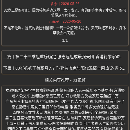
2026-05-26
多余
32岁正是好年纪，因为喝奶茶遭这罪，太可惜了。真的别等生病了才后悔，好习
惯得从平时养起。
2026-05-26
乙醇子
不是不让喝，是真的要控制量啊！一周一次解解馋就行，天天喝还不喝水，身体
早晚会出问题。
1/1
神二十三乘组重磅确定-张志远组成最强天团-香港籍黎家盈首次入选与朱杨柱
80岁奶奶干兼职月入7千-勤劳底色与隔代温情全网热议-省吃俭用全给重孙
相关内容推荐 - 91视频
女教师劝架被学生故意戳伤眼球-警方称伤人者未成年不予处罚-校方通报
老人公交车上闭眼休息竟已死亡-好心救助方反被家属索赔超11万
广东东莞山姆黑猪肉丝惊现黑色毛发-工作人员淡定称小瑕疵-商家回应了
高铁静音车厢女子连打20分钟电话-乘务员举牌多次劝阻却被无视
28岁醉酒女乘客网约车上强吻-司机冷静克制未乱-全程强行亲吻
男子生日宴饮酒后不听劝阻醉驾身亡-法院判了-家属起诉聚餐者索赔32万
上海日料餐厅伤人案曝光-受伤者按腹鲜血直流-目击者称人生最恐怖经历
酒吧女子凌晨两闯锅炉房全身大面积烧伤-家属怒索56万-法院最新判决