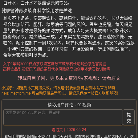
白开水，白开水才是最健康的饮品。
健康警钟再次敲响 科学饮用才是关键
其实不止奶茶，像碳酸饮料、高糖果汁、能量饮料这些，长期大量喝
都会增加结石、肥胖、糖尿病等问题的风险。医生也提醒，每天喝足
量的白开水才是最好的预防方式，成年人每天大概要喝1.5到2升水，
能稀释尿液，减少结晶形成。如果实在想喝奶茶，建议选择少糖、无
糖的，频率控制在一周1次以内，喝完也要多喝点水。这次的案例就是
一个特别典型的教训，很多坏习惯一开始没感觉，等出问题就晚了，
希望大家都能引以为戒。
女子9年喝3000杯奶茶
双肾塞满数百颗结石
长期喝奶茶危害肾脏
高糖饮品引发健康问题
奶茶替代水风险极高
微创手术清石教训惨痛
转载自黑子网，更多本文资料/独家视频：请看原文
小提示：如遇到本页链接失效，请发送“我要最新网址”到本站官方邮箱
heizi.me@pm.me 可自动获得最新网址。请记录保存本站官方联系邮箱！
精彩用户评论 - 91视频
提
交
2026-05-24
泡泡芙
看完手里的奶茶瞬间不香了！我也天天喝，这就去预约检查，真的太吓人了，这