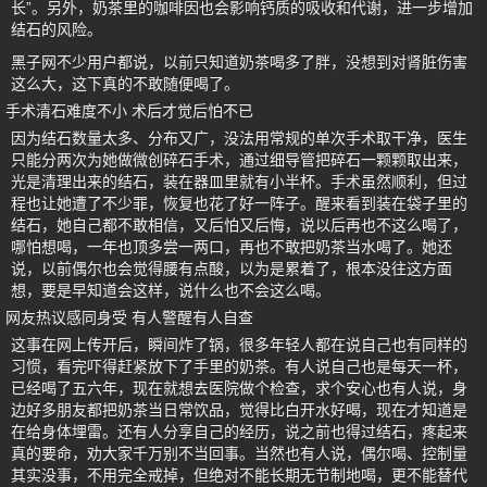
长”。另外，奶茶里的咖啡因也会影响钙质的吸收和代谢，进一步增加
结石的风险。
黑子网不少用户都说，以前只知道奶茶喝多了胖，没想到对肾脏伤害
这么大，这下真的不敢随便喝了。
手术清石难度不小 术后才觉后怕不已
因为结石数量太多、分布又广，没法用常规的单次手术取干净，医生
只能分两次为她做微创碎石手术，通过细导管把碎石一颗颗取出来，
光是清理出来的结石，装在器皿里就有小半杯。手术虽然顺利，但过
程也让她遭了不少罪，恢复也花了好一阵子。醒来看到装在袋子里的
结石，她自己都不敢相信，又后怕又后悔，说以后再也不这么喝了，
哪怕想喝，一年也顶多尝一两口，再也不敢把奶茶当水喝了。她还
说，以前偶尔也会觉得腰有点酸，以为是累着了，根本没往这方面
想，要是早知道会这样，说什么也不会这么喝。
网友热议感同身受 有人警醒有人自查
这事在网上传开后，瞬间炸了锅，很多年轻人都在说自己也有同样的
习惯，看完吓得赶紧放下了手里的奶茶。有人说自己也是每天一杯，
已经喝了五六年，现在就想去医院做个检查，求个安心也有人说，身
边好多朋友都把奶茶当日常饮品，觉得比白开水好喝，现在才知道是
在给身体埋雷。还有人分享自己的经历，说之前也得过结石，疼起来
真的要命，劝大家千万别不当回事。当然也有人说，偶尔喝、控制量
其实没事，不用完全戒掉，但绝对不能长期无节制地喝，更不能替代