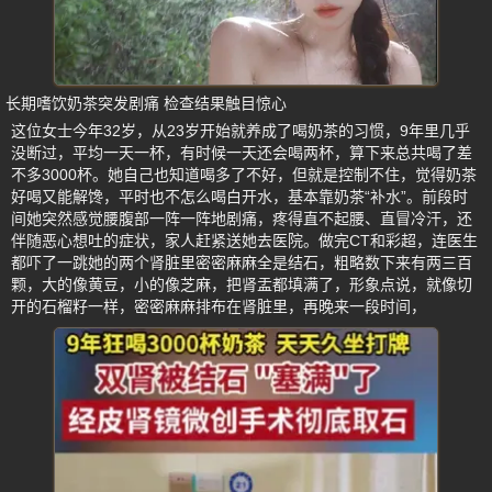
长期嗜饮奶茶突发剧痛 检查结果触目惊心
这位女士今年32岁，从23岁开始就养成了喝奶茶的习惯，9年里几乎
没断过，平均一天一杯，有时候一天还会喝两杯，算下来总共喝了差
不多3000杯。她自己也知道喝多了不好，但就是控制不住，觉得奶茶
好喝又能解馋，平时也不怎么喝白开水，基本靠奶茶“补水”。前段时
间她突然感觉腰腹部一阵一阵地剧痛，疼得直不起腰、直冒冷汗，还
伴随恶心想吐的症状，家人赶紧送她去医院。做完CT和彩超，连医生
都吓了一跳她的两个肾脏里密密麻麻全是结石，粗略数下来有两三百
颗，大的像黄豆，小的像芝麻，把肾盂都填满了，形象点说，就像切
开的石榴籽一样，密密麻麻排布在肾脏里，再晚来一段时间，