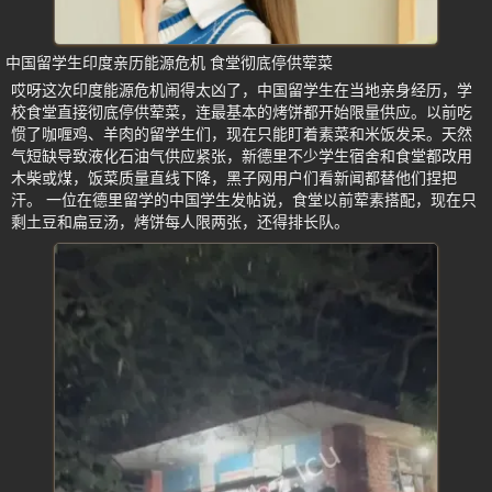
中国留学生印度亲历能源危机 食堂彻底停供荤菜
哎呀这次印度能源危机闹得太凶了，中国留学生在当地亲身经历，学
校食堂直接彻底停供荤菜，连最基本的烤饼都开始限量供应。以前吃
惯了咖喱鸡、羊肉的留学生们，现在只能盯着素菜和米饭发呆。天然
气短缺导致液化石油气供应紧张，新德里不少学生宿舍和食堂都改用
木柴或煤，饭菜质量直线下降，黑子网用户们看新闻都替他们捏把
汗。 一位在德里留学的中国学生发帖说，食堂以前荤素搭配，现在只
剩土豆和扁豆汤，烤饼每人限两张，还得排长队。