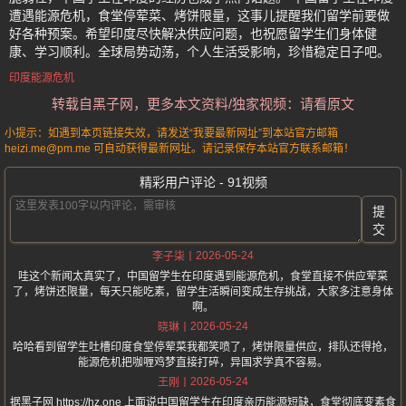
遭遇能源危机，食堂停荤菜、烤饼限量，这事儿提醒我们留学前要做
好各种预案。希望印度尽快解决供应问题，也祝愿留学生们身体健
康、学习顺利。全球局势动荡，个人生活受影响，珍惜稳定日子吧。
印度能源危机
转载自黑子网，更多本文资料/独家视频：请看原文
小提示：如遇到本页链接失效，请发送“我要最新网址”到本站官方邮箱
heizi.me@pm.me 可自动获得最新网址。请记录保存本站官方联系邮箱！
精彩用户评论 - 91视频
提
交
2026-05-24
李子柒
哇这个新闻太真实了，中国留学生在印度遇到能源危机，食堂直接不供应荤菜
了，烤饼还限量，每天只能吃素，留学生活瞬间变成生存挑战，大家多注意身体
啊。
2026-05-24
晓琳
哈哈看到留学生吐槽印度食堂停荤菜我都笑喷了，烤饼限量供应，排队还得抢，
能源危机把咖喱鸡梦直接打碎，异国求学真不容易。
2026-05-24
王刚
据黑子网 https://hz.one 上面说中国留学生在印度亲历能源短缺，食堂彻底变素食