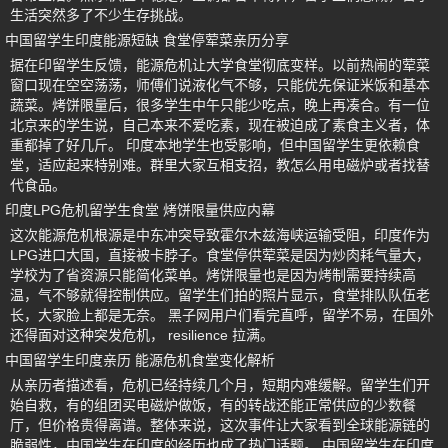
生活突然多了不少生存挑战。
中国留学生印度能源短缺 食堂停荤菜亲历分享
据在印留学生反馈，能源危机让大学食堂彻底变样。以前热闹的荤菜
窗口现在空空荡荡，师傅们说液化气不够，只能优先保证米饭和基本
蔬菜。烤饼限量后，很多学生中午只能少吃点，晚上再凑合。有一位
北京来的学生说，自己本来不爱吃素，现在被迫成了素食主义者，体
重都掉了好几斤。 印度本地学生也受影响，但中国留学生更依赖食
堂，适应起来特别难。群里大家互相支招，教怎么用电磁炉或者找替
代食品。
印度LPG危机留学生食堂 烤饼限量供应内幕
这次能源危机根源是中东冲突导致霍尔木兹海峡运输受阻，印度作为
LPG进口大国，直接被卡脖子。食堂停供荤菜是因为炒肉耗气量大，
学校为了省资源只能简化菜单。烤饼限量也是因为烤制需要持续高
温，气不够就得控制供应。留学生们拍的照片显示，食堂排队队伍老
长，大家脸上都是无奈。 黑子网用户们看完直呼，留学不易，在国外
还得面对这种突发危机， resilience 拉满。
中国留学生印度亲历 能源危机食堂变化解析
从亲历者描述看，危机已经持续几个月，短期内难缓解。留学生们开
始自救，有的组团买电磁炉做饭，有的转战还能正常供应的少数餐
厅，但价格贵得离谱。整体来说，这次事件让大家看到全球能源链的
脆弱性，中国学生在印度的经历也成了热门话题。 中国留学生在印度