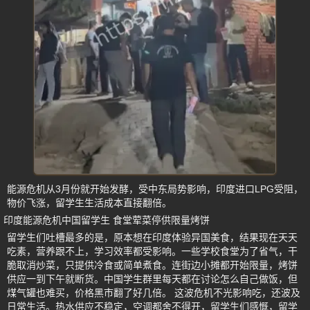
能源危机从3月份就开始发酵，受中东局势影响，印度进口LPG受阻，
物价飞涨，留学生生活成本直接翻倍。
印度能源危机中国留学生 食堂荤菜停供限量烤饼
留学生们吐槽最多的是，原本想在印度体验异国美食，结果现在天天
吃素，营养跟不上，学习效率都受影响。一些学校食堂为了省气，干
脆取消炒菜，只提供冷食或简单煮食。连街边小摊都开始限量，烤饼
供应一到下午就断货。中国学生群里每天都在讨论怎么自己做饭，但
煤气罐也难买，价格黑市翻了好几倍。 这波危机不光影响吃，还波及
日常生活。热水供应不稳定，空调都舍不得开，留学生们感慨，留学