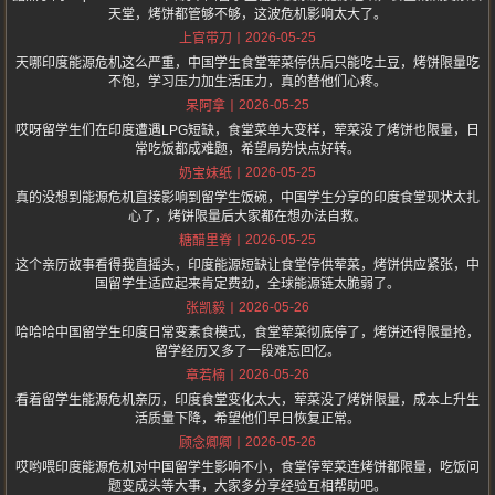
天堂，烤饼都管够不够，这波危机影响太大了。
2026-05-25
上官带刀
天哪印度能源危机这么严重，中国学生食堂荤菜停供后只能吃土豆，烤饼限量吃
不饱，学习压力加生活压力，真的替他们心疼。
2026-05-25
呆阿拿
哎呀留学生们在印度遭遇LPG短缺，食堂菜单大变样，荤菜没了烤饼也限量，日
常吃饭都成难题，希望局势快点好转。
2026-05-25
奶宝妹纸
真的没想到能源危机直接影响到留学生饭碗，中国学生分享的印度食堂现状太扎
心了，烤饼限量后大家都在想办法自救。
2026-05-25
糖醋里脊
这个亲历故事看得我直摇头，印度能源短缺让食堂停供荤菜，烤饼供应紧张，中
国留学生适应起来肯定费劲，全球能源链太脆弱了。
2026-05-26
张凯毅
哈哈哈中国留学生印度日常变素食模式，食堂荤菜彻底停了，烤饼还得限量抢，
留学经历又多了一段难忘回忆。
2026-05-26
章若楠
看着留学生能源危机亲历，印度食堂变化太大，荤菜没了烤饼限量，成本上升生
活质量下降，希望他们早日恢复正常。
2026-05-26
顾念卿卿
哎哟喂印度能源危机对中国留学生影响不小，食堂停荤菜连烤饼都限量，吃饭问
题变成头等大事，大家多分享经验互相帮助吧。