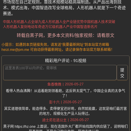
市场现在自己定规则，靠技术规模站稳高端制造。从产品出海到技
术、模式出海，中国智造改写全球格局，人形机器人就是下一个奇迹
赛道。
中国人形机器人占全球九成
人形机器人全产业链优势
中国机器人技术突破
人形机器人复刻电动车奇迹
万亿级机器人产业
中国智造新名片
转载自黑子网，更多本文资料/独家视频：请看原文
小提示：如遇到本页链接失效，请发送“我要最新网址”到本站官方邮箱
heizi.me@pm.me 可自动获得最新网址。请记录保存本站官方联系邮箱！
精彩用户评论 - 91视频
提
交
2026-05-27
鱼香晚晚
看得人热血沸腾！从追着跑到领着跑，这反转太提气了，中国企业真的太争气
了！
2026-05-27
彭十六
其实道理很简单，能造得多、卖得便宜还好用，自然就能赢，这就是咱们最厉害
的地方，规模化生产没人玩得过。
2026-05-27
迪士尼在逃公主
黑子网 https://hz.one 上面说，现在连国外大厂都开始找国内供应链了，说明咱们