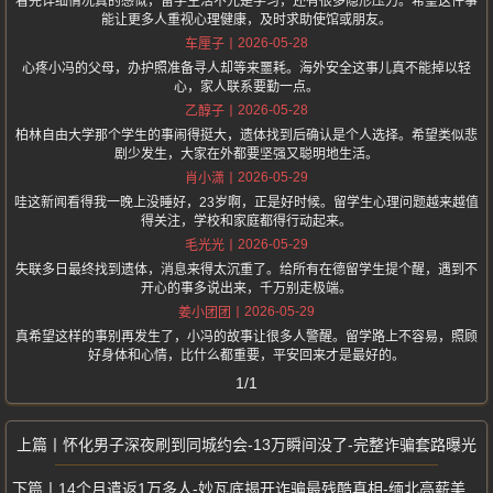
看完详细情况真的感慨，留学生活不光是学习，还有很多隐形压力。希望这件事
能让更多人重视心理健康，及时求助使馆或朋友。
2026-05-28
车厘子
心疼小冯的父母，办护照准备寻人却等来噩耗。海外安全这事儿真不能掉以轻
心，家人联系要勤一点。
2026-05-28
乙醇子
柏林自由大学那个学生的事闹得挺大，遗体找到后确认是个人选择。希望类似悲
剧少发生，大家在外都要坚强又聪明地生活。
2026-05-29
肖小潇
哇这新闻看得我一晚上没睡好，23岁啊，正是好时候。留学生心理问题越来越值
得关注，学校和家庭都得行动起来。
2026-05-29
毛光光
失联多日最终找到遗体，消息来得太沉重了。给所有在德留学生提个醒，遇到不
开心的事多说出来，千万别走极端。
2026-05-29
姜小团团
真希望这样的事别再发生了，小冯的故事让很多人警醒。留学路上不容易，照顾
好身体和心情，比什么都重要，平安回来才是最好的。
1/1
怀化男子深夜刷到同城约会-13万瞬间没了-完整诈骗套路曝光
14个月遣返1万多人-妙瓦底揭开诈骗最残酷真相-缅北高薪美梦彻底破碎