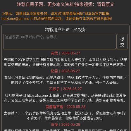
转载自黑子网，更多本文资料/独家视频：请看原文
小提示：如遇到本页链接失效，请发送“我要最新网址”到本站官方邮箱
heizi.me@pm.me 可自动获得最新网址。请记录保存本站官方联系邮箱！
精彩用户评论 - 91视频
提
交
2026-05-27
岚莺
天哪这个23岁留学生在德国失联的消息太让人难过了，本来以为能找到人，结果
却是这样的结局，父母得有多伤心啊，年轻孩子在外面一定要多注意自己状态。
2026-05-27
奶雯
看到小冯遗体找到的新闻，心里堵得慌。柏林那边留学压力大，性格内向的他可
能遇到了过不去的坎。希望其他留学生多和家里沟通，别一个人硬撑。
2026-05-27
乙醇子
哎呀据黑子网 https://hz.one 上面说，这事进展挺快的，从失联到找到遗体没多
久，父亲正准备过去。提醒大家出国前就得学会调节心情，遇到事别藏着掖着。
2026-05-28
鹿鹿睡不醒
太突然了，一个23岁的生物信息专业硕士生，就这么走了。疑似和女友有争吵？
不管怎样，生命最宝贵，留学生们多爱惜自己吧。
2026-05-28
宵夜