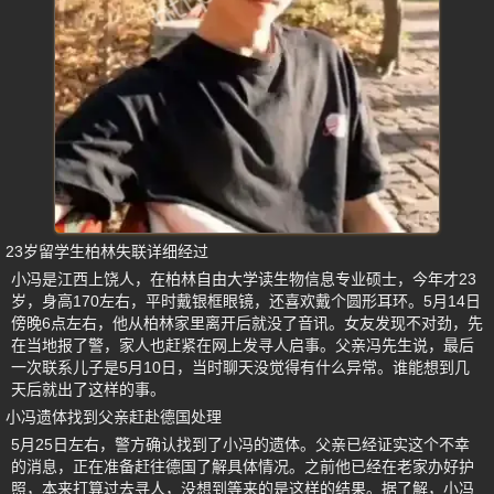
23岁留学生柏林失联详细经过
小冯是江西上饶人，在柏林自由大学读生物信息专业硕士，今年才23
岁，身高170左右，平时戴银框眼镜，还喜欢戴个圆形耳环。5月14日
傍晚6点左右，他从柏林家里离开后就没了音讯。女友发现不对劲，先
在当地报了警，家人也赶紧在网上发寻人启事。父亲冯先生说，最后
一次联系儿子是5月10日，当时聊天没觉得有什么异常。谁能想到几
天后就出了这样的事。
小冯遗体找到父亲赶赴德国处理
5月25日左右，警方确认找到了小冯的遗体。父亲已经证实这个不幸
的消息，正在准备赶往德国了解具体情况。之前他已经在老家办好护
照，本来打算过去寻人，没想到等来的是这样的结果。据了解，小冯