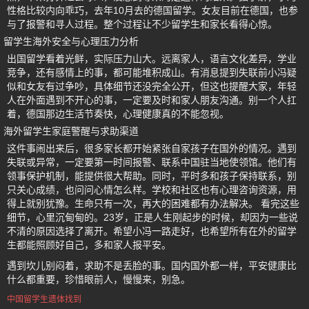
性格比较内向乖巧，去年10月去的德国留学。女友目前在德国，也参
与了报警和寻人过程。整个过程让不少留学生和家长看得心惊。
留学生海外安全与心理压力分析
出国留学看着光鲜，实际压力山大。远离家人，语言文化差异，学业
竞争，还有感情上的事，都可能堆积成山。有消息提到失联前小冯疑
似和女友有过争吵，具体细节还没完全公开，但这也提醒大家，年轻
人在外面遇到不开心的事，一定要及时和家人朋友沟通。别一个人扛
着，德国那边生活节奏快，心理健康真的不能忽视。
海外留学生家庭警醒与求助渠道
这件事闹出来后，很多家长都开始紧张自家孩子在国外的情况。遇到
失联或异常，一定要第一时间报警、联系中国驻当地使领馆。他们有
领事保护机制，能提供很大帮助。同时，平时多和孩子保持联系，别
只关心成绩，也问问心情怎么样。学校和社区也有心理咨询资源，用
得上就别犹豫。生命只有一次，再大的困难都有办法解决。 看完这些
细节，心里沉甸甸的。23岁，正是人生刚起步的时候，却因为一些说
不清的原因选择了离开。希望小冯一路走好，也希望所有在外的留学
生都能照顾好自己，多和家人报平安。
遇到坎儿别闷着，求助不是丢脸的事。国内国外都一样，平安健康比
什么都重要，珍惜眼前人，慢慢来，别急。
中国留学生遗体找到