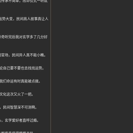
仙传承不简单，改命仪式一听就
命后运势大变，民间高人故事真让人
传奇听完后我对玄学多了几分好
到官场，民间异人真不能小瞧。
论自己要不要也去找找运势。
我们命运有时真能被点拨。
文化这次又火了一把。
，民间智慧深不可测啊。
心，玄学爱好者直呼过瘾。