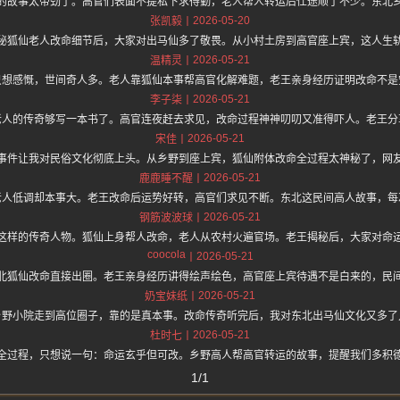
的故事太带劲了。高官们表面不提私下求得勤，老人帮人转运后仕途顺了不少。东北
2026-05-20
张凯毅
秘狐仙老人改命细节后，大家对出马仙多了敬畏。从小村土房到高官座上宾，这人生
2026-05-21
温精灵
只想感慨，世间奇人多。老人靠狐仙本事帮高官化解难题，老王亲身经历证明改命不是
2026-05-21
李子柒
老人的传奇够写一本书了。高官连夜赶去求见，改命过程神神叨叨又准得吓人。老王分
2026-05-21
宋佳
事件让我对民俗文化彻底上头。从乡野到座上宾，狐仙附体改命全过程太神秘了，网
2026-05-21
鹿鹿睡不醒
老人低调却本事大。老王改命后运势好转，高官们求见不断。东北这民间高人故事，每
2026-05-21
钢筋波波球
这样的传奇人物。狐仙上身帮人改命，老人从农村火遍官场。老王揭秘后，大家对命
coocola
2026-05-21
北狐仙改命直接出圈。老王亲身经历讲得绘声绘色，高官座上宾待遇不是白来的，民
2026-05-21
奶宝妹纸
乡野小院走到高位圈子，靠的是真本事。改命传奇听完后，我对东北出马仙文化又多了
2026-05-21
杜时七
全过程，只想说一句：命运玄乎但可改。乡野高人帮高官转运的故事，提醒我们多积
1/1