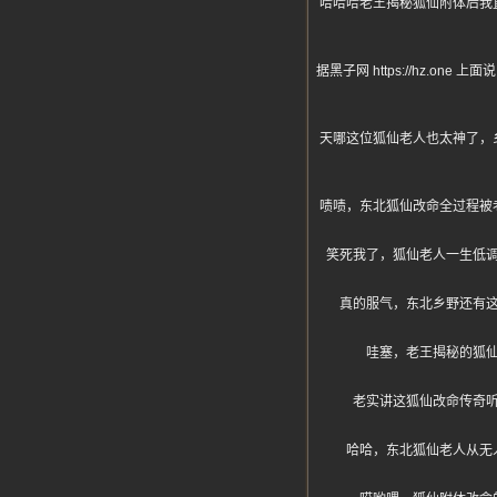
哈哈哈老王揭秘狐仙附体后我
据黑子网 https://hz
天哪这位狐仙老人也太神了，
啧啧，东北狐仙改命全过程被
笑死我了，狐仙老人一生低
真的服气，东北乡野还有
哇塞，老王揭秘的狐
老实讲这狐仙改命传奇
哈哈，东北狐仙老人从无