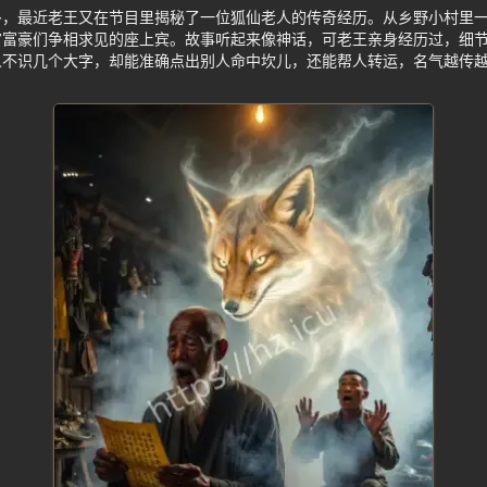
多，最近老王又在节目里揭秘了一位狐仙老人的传奇经历。从乡野小村里
官富豪们争相求见的座上宾。故事听起来像神话，可老王亲身经历过，细
人不识几个大字，却能准确点出别人命中坎儿，还能帮人转运，名气越传