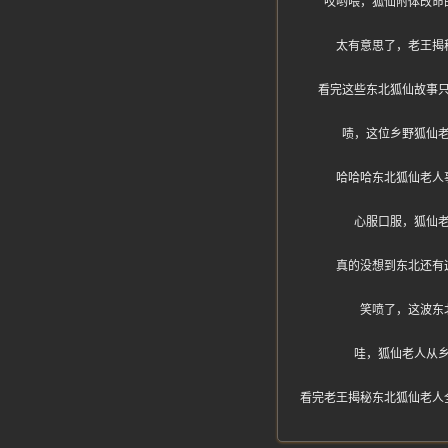
哎哟喂，狐仙附体改命
太有意思了，老王揭
看完这些东北狐仙故事
啧，这位乡野狐仙
哈哈哈东北狐仙老人
心服口服，狐仙
真的没想到东北还有
笑喷了，这波东
哇，狐仙老人从
看完老王揭秘东北狐仙老人