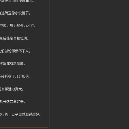
乡野传奇值得慢慢品味。
轨迹简直像小说情节。
空谈，努力加外力才行。
享后热度直接拉满。
友们讨论得停不下来。
次听都有新感触。
运转折多了几分相信。
间玄学魅力真大。
几分敬畏与好奇。
德行善，日子自然越过越好。