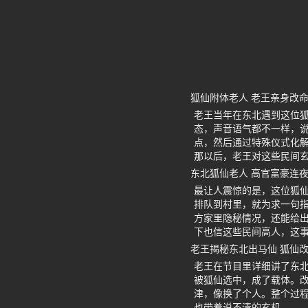
狐仙附体老人 老王亲身改
老王当年在东北遇到这位
态，声音语气都不一样，
点，然后通过特殊仪式化
那以后，老王对这些民间
东北狐仙老人 高官富豪连
最让人震惊的是，这位狐
排队到村里，就为求一句
方家里隐秘情况，还能给
下也信这些民间高人，这
老王揭秘东北出马仙 狐仙
老王在节目里详细讲了东
被狐仙选中，成了载体。
津，像换了个人。整个过
也带着说不清的玄机。