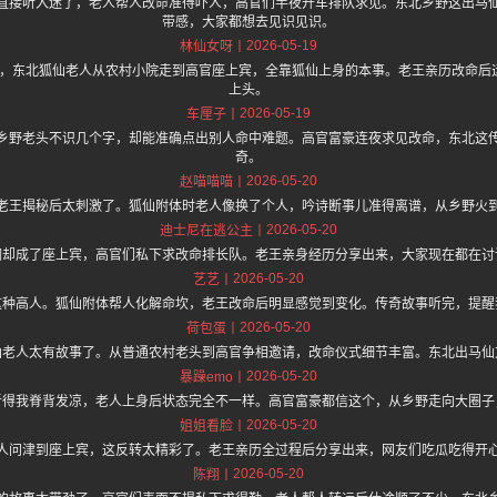
直接听入迷了，老人帮人改命准得吓人，高官们半夜开车排队求见。东北乡野这出马
带感，大家都想去见识见识。
2026-05-19
林仙女呀
.one 上面说，东北狐仙老人从农村小院走到高官座上宾，全靠狐仙上身的本事。老王亲历改
上头。
2026-05-19
车厘子
乡野老头不识几个字，却能准确点出别人命中难题。高官富豪连夜求见改命，东北这
奇。
2026-05-20
赵喵喵喵
老王揭秘后太刺激了。狐仙附体时老人像换了个人，吟诗断事儿准得离谱，从乡野火
2026-05-20
迪士尼在逃公主
调却成了座上宾，高官们私下求改命排长队。老王亲身经历分享出来，大家现在都在讨
2026-05-20
艺艺
这种高人。狐仙附体帮人化解命坎，老王改命后明显感觉到变化。传奇故事听完，提醒
2026-05-20
荷包蛋
仙老人太有故事了。从普通农村老头到高官争相邀请，改命仪式细节丰富。东北出马仙
2026-05-20
暴躁emo
听得我脊背发凉，老人上身后状态完全不一样。高官富豪都信这个，从乡野走向大圈子
2026-05-20
姐姐看脸
人问津到座上宾，这反转太精彩了。老王亲历全过程后分享出来，网友们吃瓜吃得开
2026-05-20
陈翔