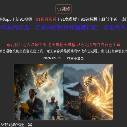
91视频
视频app
新91视频
91视频观看
91免费版
91破解版
原创作者
热
子网看片吃瓜，更多内部图片和独家视频：点击查看
东北狐仙老人改命传奇-老王揭秘全过程-从东北乡野到高官座上宾
野普通老头到高官富豪座上宾，老王亲身揭秘狐仙附体改命全过程，出马仙玄学引发
2026-05-19
芥末小章鱼
北乡野到高官座上宾