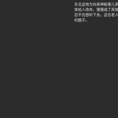
东北这地方向来神秘事儿
体给人改命，慢慢成了高
忍不住想听下去。这位老
的圈子。