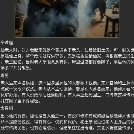
命全过程
狐仙老人时，对方看起来就是个普通乡下老头，住着破旧土房。可一到关
说是狐仙上身。整个改命过程讲究多，先是摆香案请仙家，再根据老王的
解。老王回忆，当时老人闭眼念念有词，屋里温度都好像降了，事后他的
玄学多了几分敬畏。
夜求见
仙老人后来声名远播，连一些身居高位的人都私下找他。东北官场和生意
指点或一次改命仪式。老人从不主动张扬，都是别人慕名而来。他帮人看
出化解办法。有人说改命后仕途顺利，有人事业起死回生，口碑就这样传
事儿在圈子里不算秘密。
改命真相
北出马仙的背景，狐仙是五大仙之一，传说中修炼有成的狐狸精能帮人也
改命不是随便说说，得有诚心、仪式和代价。老王亲眼见过老人上身后的
程既有传统民俗，也有心理暗示，但结果往往出奇准。东北乡野这些传承