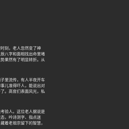
键时刻，老人忽然变了神
生辰八字和面相找出命里堵
运势果然有了明显转折。从
圈子里流传，有人半夜开车
的事儿准得吓人，能说出对
开了。高官们表面风光，私
能考验人。这位老人据说是
状态，吟诗测字、指点迷
，藏着老祖宗留下的智慧，