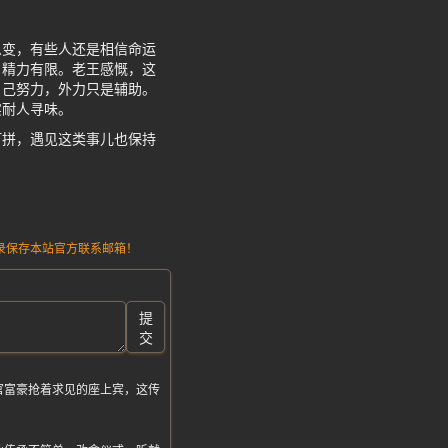
么变，有些人还是相信命运
，精力有限。老王感慨，这
自己努力，外力只是辅助。
实耐人寻味。
打拼，遇见这类事儿也保持
请记录保存本站官方联系邮箱！
提
交
官富豪抢着求见的座上宾，这传