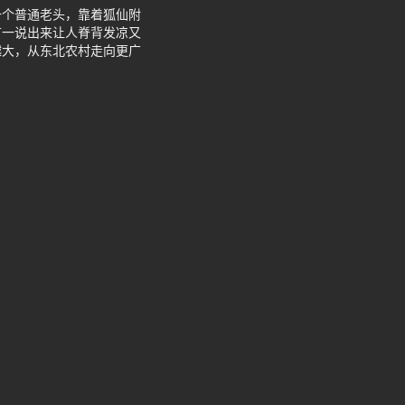
一个普通老头，靠着狐仙附
节一说出来让人脊背发凉又
越大，从东北农村走向更广