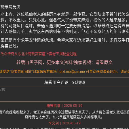
人警示与反思
官座上宾，这位狐仙老人的经历本身就是一部传奇。它反映出不管时代怎
低调，不收重礼，只凭心意。但名气大了也带来麻烦，找他的人越来越多
，有的可能鱼目混珠，普通人遇到时一定要分辨清楚。改命最终还是得靠
后让人感慨万千。玄学这东西信则有不信则无，但老王亲身经历的细节确
心里还是有个求平安转运的念想。希望大家在追求更好生活时，多靠双手
还得自己过。
人改命传奇
从东北乡野到高官座上宾
老王揭秘全过程
转载自黑子网，更多本文资料/独家视频：请看原文
送“我要最新网址”到本站官方邮箱 heizi.me@pm.me 可自动获得最新网址。
精彩用户评论 - 91视频
2026-05-19
唐宋摇滚
我鸡皮疙瘩都起来了，老王亲身经历改命过程讲得太真实了。从乡野普通老头变成高
奇跨度也太大了，东北民俗真是藏着太多神秘事儿。
2026-05-19
李文利