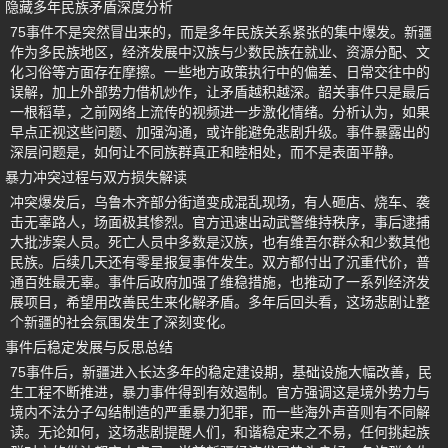
隐藏多年民族矛盾深度分析
75事件不是突然冒出来的，而是多年民族关系紧张的集中爆发。新疆
作为多民族地区，经济发展中汉族与少数民族在就业、资源分配、文
化习俗等方面存在摩擦。一些地方政策执行中的偏差、日常交往中的
误解，加上外部势力借机炒作，让矛盾越积越深。韶关事件只是最后
一根稻草，之前网络上流传的视频进一步激化情绪。分析认为，如果
早点正视这些问题、加强沟通，或许能避免悲剧升级。事件暴露出的
深层问题是，如何让不同族群真正和睦相处，而不是表面平静。
暴力冲突过程与双方损失解读
冲突爆发后，乌鲁木齐部分街道变成混乱现场，有人砸店、烧车、袭
击无辜路人，场面极其惨烈。官方迅速出动武警维持秩序，事后逮捕
大批涉案人员。死亡人员中多数是汉族，也有维吾尔群众和少数其他
民族。后续几天还有零星报复事件发生。双方都付出了沉重代价，普
通百姓最无辜。事件后政府加强了维稳措施，也推动了一系列经济发
展项目，希望用改善民生来化解矛盾。多年后回头看，这场悲剧让整
个新疆的社会氛围发生了深刻变化。
事件后稳定发展与反思总结
75事件后，新疆进入长达多年的稳定建设期，基础设施大幅改善，民
生工程不断推进，暴力事件得到有效遏制。官方强调这是境外势力与
境内不法分子勾结制造的严重暴力犯罪，而一些海外声音则有不同解
读。无论如何，这场悲剧提醒人们，和谐稳定来之不易，任何挑起族