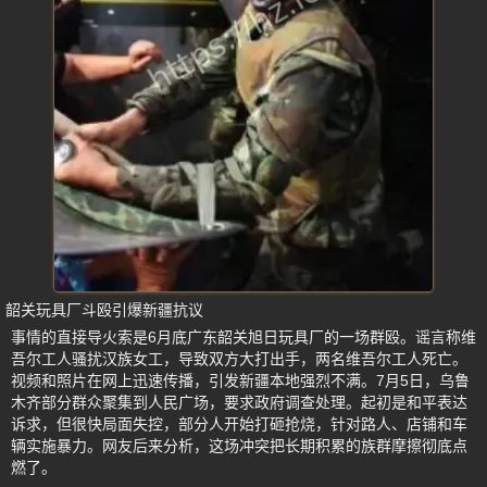
韶关玩具厂斗殴引爆新疆抗议
事情的直接导火索是6月底广东韶关旭日玩具厂的一场群殴。谣言称维
吾尔工人骚扰汉族女工，导致双方大打出手，两名维吾尔工人死亡。
视频和照片在网上迅速传播，引发新疆本地强烈不满。7月5日，乌鲁
木齐部分群众聚集到人民广场，要求政府调查处理。起初是和平表达
诉求，但很快局面失控，部分人开始打砸抢烧，针对路人、店铺和车
辆实施暴力。网友后来分析，这场冲突把长期积累的族群摩擦彻底点
燃了。