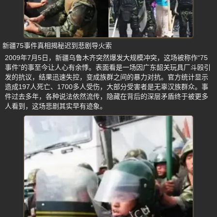
新疆75事件真相揭秘迟到悲剧导火索
2009年7月5日，新疆乌鲁木齐突然爆发大规模冲突，这场被称作“75
事件”的事至今让人心有余悸。表面看是一场因广东韶关玩具厂斗殴引
发的抗议，结果迅速失控，变成族群之间的暴力对抗。官方统计显示
造成197人死亡、1700多人受伤，大部分受害者是无辜汉族群众。事
件过去多年，各种说法依然流传，隐藏在背后的深层矛盾终于被更多
人看到，这场悲剧其实早有迹象。