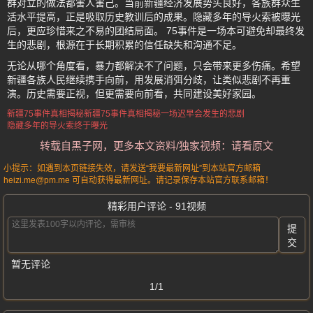
群对立的做法都害人害己。当前新疆经济发展势头良好，各族群众生
活水平提高，正是吸取历史教训后的成果。隐藏多年的导火索被曝光
后，更应珍惜来之不易的团结局面。 75事件是一场本可避免却最终发
生的悲剧，根源在于长期积累的信任缺失和沟通不足。
无论从哪个角度看，暴力都解决不了问题，只会带来更多伤痛。希望
新疆各族人民继续携手向前，用发展消弭分歧，让类似悲剧不再重
演。历史需要正视，但更需要向前看，共同建设美好家园。
新疆75事件真相揭秘
新疆75事件
真相揭秘
一场迟早会发生的悲剧
隐藏多年的导火索终于曝光
转载自黑子网，更多本文资料/独家视频：请看原文
小提示：如遇到本页链接失效，请发送“我要最新网址”到本站官方邮箱
heizi.me@pm.me 可自动获得最新网址。请记录保存本站官方联系邮箱！
精彩用户评论 - 91视频
提
交
暂无评论
1/1