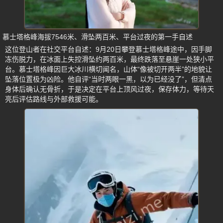
慕士塔格峰海拔7546米、滑坠两百米、平台过夜的第一手自述
这位登山者在社交平台自述：9月20日攀登慕士塔格峰途中，因手脚
冻伤脱力，在冰面上失控滑坠约两百米，最终跌落至悬崖一处狭小平
台。慕士塔格峰因巨大冰川横切闻名，山体“像被切开两半”的地貌让
坠落位置极为凶险。他自评“当时两眼一黑，以为已经没了”，但清点
身体后确认无骨折，于是决定在平台上顶风过夜，保存体力，等待天
亮后评估路线与外部救援可能。