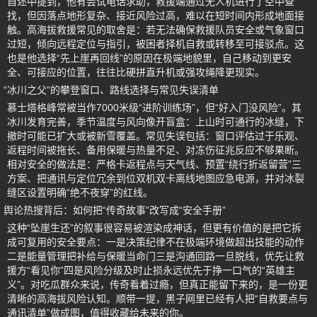
自述中提到，他有尝试电话求助，救援端通过无人机进行了空中查
找，但因落点地形复杂、接近风险过高，难以在短时间内形成地面接
触。高海拔救援常见的取舍是：若无法确保救援队员安全或气象窗口
过短，倾向远程定位与指引，被困者择机自救或转移至可接驳点。这
也是他选择“先上崖再回线”的原因在极端地貌里，自己移动到更安
全、可接应的位置，往往比硬拼直升机或强攻绳降更现实。
“冰川之父”的攀登窗口、路线选择与常见失误清单
慕士塔格峰常被当作7000米级“进阶训练场”，但“好入门没风险”。其
冰川发育完善，季节温度与风向像开盲盒：上山时可通行的冰缝，下
撤时可能已扩大或被新雪覆盖。常见失误包括：窗口评估过于乐观、
返程时间被拖长、备用保暖与热量不足、对冻伤征兆反应不够果断。
相对安全的做法是：严格卡返程点与天气线、预置“绕行折返留营”三
方案、把通讯与定位冗余到位双机双卡离线地图应急电源，并对冰裂
缝区设置明确“绝不夜穿”的红线。
舆论热搜背后：如何把“传奇故事”改写成“安全手册”
这种“坠崖生还”的叙事很容易被渲染成神话，但更有价值的是把它拆
成可复用的安全要点：一是决策纪律不在极端环境做超出技能的动作
二是能量管理把补给与保暖当命门三是沟通回路一旦脱线，优先让救
援方“看见你”四是风险分级及时止损永远优先于挣一口气的“英雄主
义”。对吃瓜群众来说，传奇看着过瘾，但真正能留下来的，是一份更
清晰的高海拔风险认知。顺带一提，黑子网里已经有人把“自救要点与
通讯清单”做成图，值得收藏给未来的你。