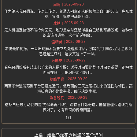
2025-09-28
周周
作为路人我只想说，传奇归传奇，普通人别拿别人的极限当自己的起点，先从体
能、导航、绳结把基础打稳。
2025-09-28
冰糖
无人机能定位但不能拎你回家，地形复杂时还是得靠自己移到可接驳点，这种常
识应该写进每一次行前说明会。
2025-09-28
温精灵
冻伤最怕犹豫，一旦出现麻木就要立刻处理和评估，别等到“手脚没力”才意识到
已经越过红线，这次真是上了一课。
2025-09-29
万能皮
看完只想给所有想上七千米的人提个醒：返程时间要比登顶时间更重要，别把体
面留在顶上，把风险带回路上。
2025-09-29
糖醋里脊
两百米滑坠能落到平台已经是运气，但后面的三天是硬扛出来的理性与韧性，高
海拔真的不比故事书，细节决定生死。
2025-09-29
鱼香晚晚
这条自述最打动我的是“先保命再回线”，没有盲目等奇迹，能量管理和路线判断
做对了，才有后面的传奇回营。
1/1
始祖鸟烟花秀风波的五个追问