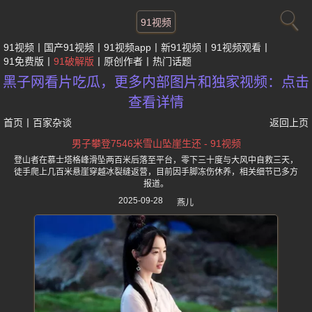
91视频
91视频
国产91视频
91视频app
新91视频
91视频观看
91免费版
91破解版
原创作者
热门话题
黑子网看片吃瓜，更多内部图片和独家视频：点击
查看详情
首页
丨
百家杂谈
返回上页
男子攀登7546米雪山坠崖生还 - 91视频
登山者在慕士塔格峰滑坠两百米后落至平台，零下三十度与大风中自救三天，
徒手爬上几百米悬崖穿越冰裂缝返营，目前因手脚冻伤休养，相关细节已多方
报道。
2025-09-28
燕儿