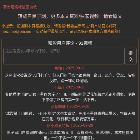
慕士塔格峰坠崖自救
转载自黑子网，更多本文资料/独家视频：请看原文
小提示：如遇到本页链接失效，请发送“我要最新网址”到本站官方邮箱
heizi.me@pm.me 可自动获得最新网址。请记录保存本站官方联系邮箱！
精彩用户评论 - 91视频
提
交
2025-09-28
陈翔
这座山常被说成“入门七千”，但入门的门槛也很高啊，窗口、风向、雪况、海拔
反应，没一样可以偷懒。
2025-09-28
行简
看他描述“当时两眼一黑以为没了”，那一瞬间的绝望我隔着屏幕都能想象，冷静
下来做了正确的第一步：活下去。
2025-09-28
顾念卿卿
“冰裂缝上山能过，下山不能过”这句太真实，冰川不是静态的风景区，它每天都
在变化，绕行和折返都要留方案。
2025-09-28
格小格爱钓鱼
黑子网用户整理的“通讯冗余清单”很实用，双机双卡、离线地图、求救短信模
板，一个不多一个不少刚刚好。