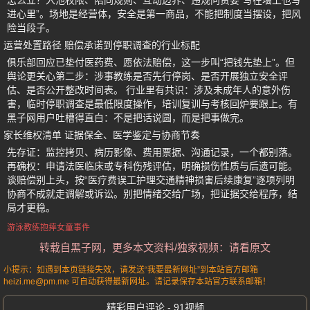
怎么立？入池权限、陪同规则、互动边界、违规问责要“写在墙上也写
进心里”。场地是经营体，安全是第一商品，不能把制度当摆设，把风
险当段子。
运营处置路径 赔偿承诺到停职调查的行业标配
俱乐部回应已垫付医药费、愿依法赔偿，这一步叫“把钱先垫上”。但
舆论更关心第二步：涉事教练是否先行停岗、是否开展独立安全评
估、是否公开整改时间表。 行业里有共识：涉及未成年人的意外伤
害，临时停职调查是最低限度操作，培训复训与考核回炉要跟上。有
黑子网用户吐槽得直白：不是把话说圆，而是把事做完。
家长维权清单 证据保全、医学鉴定与协商节奏
先存证：监控拷贝、病历影像、费用票据、沟通记录，一个都别落。
再确权：申请法医临床或专科伤残评估，明确损伤性质与后遗可能。
谈赔偿别上头，按“医疗费误工护理交通精神损害后续康复”逐项列明
协商不成就走调解或诉讼。别把情绪交给广场，把证据交给程序，结
局才更稳。
游泳教练抱摔女童事件
转载自黑子网，更多本文资料/独家视频：请看原文
小提示：如遇到本页链接失效，请发送“我要最新网址”到本站官方邮箱
heizi.me@pm.me 可自动获得最新网址。请记录保存本站官方联系邮箱！
精彩用户评论 - 91视频