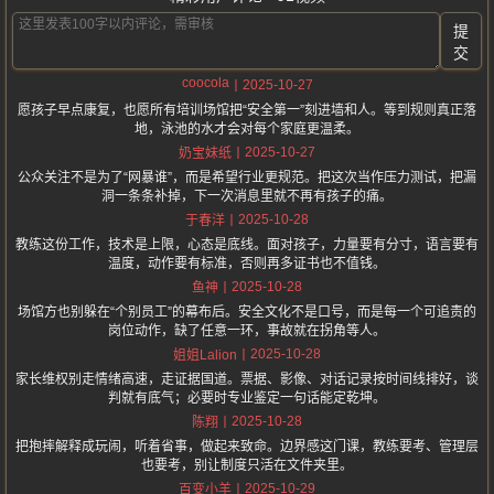
提
交
coocola
2025-10-27
愿孩子早点康复，也愿所有培训场馆把“安全第一”刻进墙和人。等到规则真正落
地，泳池的水才会对每个家庭更温柔。
2025-10-27
奶宝妹纸
公众关注不是为了“网暴谁”，而是希望行业更规范。把这次当作压力测试，把漏
洞一条条补掉，下一次消息里就不再有孩子的痛。
2025-10-28
于春洋
教练这份工作，技术是上限，心态是底线。面对孩子，力量要有分寸，语言要有
温度，动作要有标准，否则再多证书也不值钱。
2025-10-28
鱼神
场馆方也别躲在“个别员工”的幕布后。安全文化不是口号，而是每一个可追责的
岗位动作，缺了任意一环，事故就在拐角等人。
2025-10-28
姐姐Lalion
家长维权别走情绪高速，走证据国道。票据、影像、对话记录按时间线排好，谈
判就有底气；必要时专业鉴定一句话能定乾坤。
2025-10-28
陈翔
把抱摔解释成玩闹，听着省事，做起来致命。边界感这门课，教练要考、管理层
也要考，别让制度只活在文件夹里。
2025-10-29
百变小羊