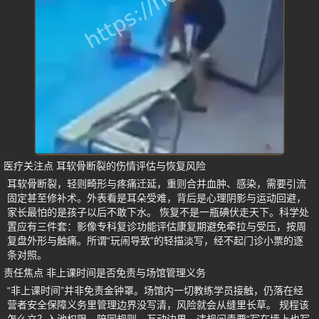
医疗关注点 耳软骨断裂的伤情评估与恢复风险
耳软骨断裂，轻则畸形与疼痛迁延，重则合并血肿、感染，需要引流
固定甚至修补术。外表看是耳朵受难，背后是心理阴影与运动回避，
家长最怕的是孩子以后不敢下水。 恢复不是一瓶碘伏走天下。科学处
置应有三件套：影像专科复诊功能评估康复期避免牵拉与受压，按周
复盘外形与触痛。所谓“玩闹导致”的轻描淡写，经不起门诊小票的逐
条对照。
责任焦点 非上课时间是否免责与场馆管理义务
“非上课时间”并非免责金钟罩。场馆内一切教练学员接触，仍落在经
营者安全保障义务里管理边界没写清，风险就会从缝里长草。 规程该