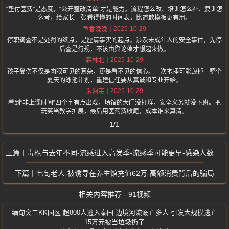
“垫付医费”是态度，“公开整改清单”才是能力。流程怎么改、培训怎么补、复训怎
么考，给家长一张看得懂的时间表，比道歉模板更有用。
2025-10-29
鱼香晚晚
停职调查不是处罚的终点，是厘清事实的起点。涉及未成年人的安全事件，先停
后查是行规，不该由舆论催才想起来做。
2025-10-29
森林北
孩子受伤不仅是肉眼可见的耳朵，更是看不见的信心。一次抱摔可能毁掉一整个
夏天的泳池计划，重建信任要从真诚和专业开始。
2025-10-29
泡泡芙
看到“非上课时间”四个字有点出戏，场馆的大门没打烊，安全义务就没下班。把
玩笑当教学扩展，最后用医药费收尾，成本谁来算清。
1/1
毒株与去年不同-流感进入高发季-流感季可能更早-感染人数更多
七旬老人-被诱导在养生馆充值62万-高额消费背后的骗局
相关内容推荐 - 91视频
缅甸突击KK园区-超800人逃入泰国-边境河流溺亡多人-引发大规模逃亡
15万元被当垃圾扔了