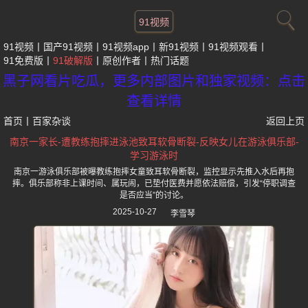
91视频
91视频
国产91视频
91视频app
新91视频
91视频观看
91免费版
91破解版
原创作者
热门话题
黑子网看片吃瓜，更多内部图片和独家视频：点击
查看详情
首页
丨
百家杂谈
返回上页
南京一家长-遭教练抱摔进泳池致耳软骨断裂-反映女儿在游泳俱乐部-
学习游泳时
南京一游泳俱乐部被曝教练抱摔女童致耳软骨断裂，监控显示先推入水后再抱
摔。俱乐部称非上课时间、属玩闹，已垫付医费并愿依法赔偿，引发“停职调查
是否应当”的讨论。
2025-10-27
李雪琴