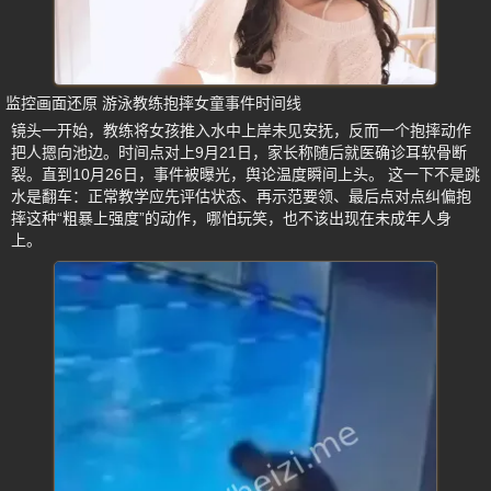
监控画面还原 游泳教练抱摔女童事件时间线
镜头一开始，教练将女孩推入水中上岸未见安抚，反而一个抱摔动作
把人摁向池边。时间点对上9月21日，家长称随后就医确诊耳软骨断
裂。直到10月26日，事件被曝光，舆论温度瞬间上头。 这一下不是跳
水是翻车：正常教学应先评估状态、再示范要领、最后点对点纠偏抱
摔这种“粗暴上强度”的动作，哪怕玩笑，也不该出现在未成年人身
上。