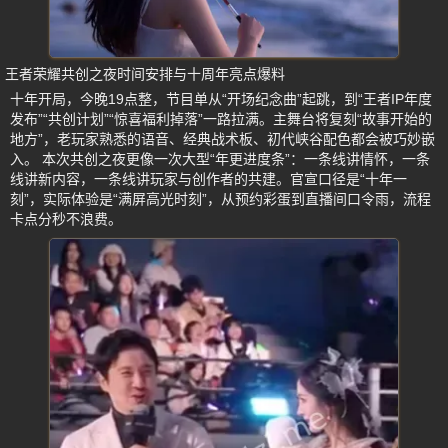
王者荣耀共创之夜时间安排与十周年亮点爆料
十年开局，今晚19点整，节目单从“开场纪念曲”起跳，到“王者IP年度
发布”“共创计划”“惊喜福利掉落”一路拉满。主舞台将复刻“故事开始的
地方”，老玩家熟悉的语音、经典战术板、初代峡谷配色都会被巧妙嵌
入。 本次共创之夜更像一次大型“年更进度条”：一条线讲情怀，一条
线讲新内容，一条线讲玩家与创作者的共建。官宣口径是“十年一
刻”，实际体验是“满屏高光时刻”，从预约彩蛋到直播间口令雨，流程
卡点分秒不浪费。