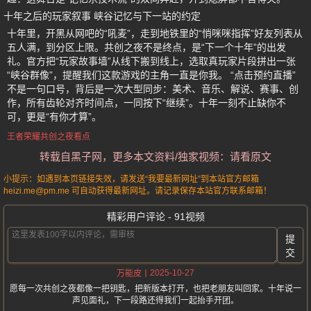
十年之后的玩家叙事 峡谷记忆与下一站的约定
十年里，开黑从网吧的“吼麦”，走到地铁里的“悄咪咪指挥”好友列表从
五人满，到分区上限。共创之夜不是终点，是“下一个十年”的出发
礼。官方把“玩家故事墙”从线下搬到线上，选取真玩家片段拼出一张
“峡谷群像”，提醒我们这款游戏的主角一直是你我。 “点击预约直播”
不是一句口号，背后是一次大型同步：美术、音乐、解说、赛事、创
作，所有齿轮对齐时间点，一同按下“继续”。十年一刻不止缺你不
可，更是“有你才算”。
王者荣耀共创之夜看点
转载自黑子网，更多本文资料/独家视频：请看原文
小提示：如遇到本页链接失效，请发送“我要最新网址”到本站官方邮箱
heizi.me@pm.me 可自动获得最新网址。请记录保存本站官方联系邮箱！
精彩用户评论 - 91视频
提
交
2025-10-27
万能皮
愿每一次共创之夜都像一把钥匙，把新版本打开，也把老朋友叫回家。十年说一
声见面礼，下一段路还得我们一起抬手开团。