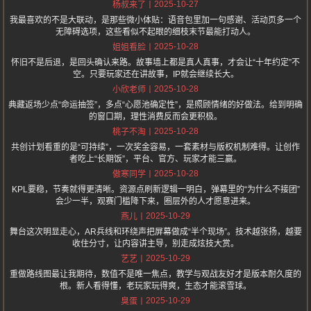
2025-10-27
杨叔来了
我最喜欢的不是大联动，是那些微小体贴：语音包里加一句感谢、活动页多一个
无障碍选项，这些看似不起眼的细枝末节最能打动人。
2025-10-28
姐姐看脸
怀旧不是后退，是回头确认来路。故事墙上都是真人真事，才会让“十年约定”不
空。只要玩家还在讲故事，IP就会继续长大。
2025-10-28
小欣老师
典藏返场少点“命运抽签”，多点“心愿池确定性”，是照顾情绪的好做法。给到明确
的窗口期，理性消费反而会更积极。
2025-10-28
桃子不淘
共创计划看重的是“可持续”，一次奖金容易，一套素材与版权机制难得。让创作
者吃上“长期饭”，平台、官方、玩家才能三赢。
2025-10-28
傲寒同学
KPL要稳，节奏就得更清晰。资源点刷新逻辑一明白，弹幕里的“为什么不接团”
会少一半，观赛门槛降下来，圈层外的人才愿意进来。
2025-10-29
燕儿
舞台这次明显走心，AR兵线和环绕声把屏幕做成“半个现场”。技术越张扬，越要
收住分寸，让内容讲主导，别走成炫技大赏。
2025-10-29
艺艺
重做路线图最让我期待，数值不是唯一焦点，教学与观战友好才是版本耐久度的
根。新人看得懂，老玩家玩得爽，生态才能滚雪球。
2025-10-29
臭蛋