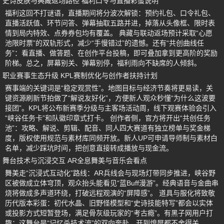
史诗皮肤与典藏返场路径 福利口令与直播彩蛋说明
福利这回不打谜语，直播期间将分波次解锁：预约礼包、口令礼包、
直播活跃值、环节问答、弹幕抽取五路并进，掉落从头像框、限时表
情到局内特效、点券券包均有覆盖。 典藏与联动返场预计采取“心愿
池限时票”的双轨形式，减少“手慢错过”的遗憾。还有“共创曲线任
务”：看直播、做答题、在创作平台投稿，即可叠加拿到更高阶的奖励
阶梯。总之，屏幕别关、弹幕别停，福利雨向不缺席的人倾斜。
职业赛事生态升级 KPL赛制优化与创作者扶持计划
赛事端的关键词是“稳定观赏性”。地图目标与经济节奏将更易读，关
键资源刷新节拍做了“解说友好化”，方便新人观众秒懂“为什么这波要
接团”。KPL将公布新赛季分级与主客场活动周，线下观赛体验会引入
“峡谷任务卡”和队徽印章式打卡。 创作者侧，官方将开出“共创任务
池”：攻略、解说、剪辑、配音、同人四大赛道有独立榜单与奖金梯
度，版权使用规范与素材库同频开放。新人UP可申请导师制与素材白
名单，减少踩坑时间，把创意直接转成播放与现金流。
舞台技术与沉浸交互 AR全息舞美与音乐会看点
舞美走“沉浸式互动化”路线：AR兵线会与现场灯带同步推进，峡谷野
区被做成立体穹顶，观众抬头能看见“蓝Buff漫游”。经典语音与金曲串
烧将做成多声道环绕，打破远程观演的“屏障感”。 道具与服化将致敬
历代版本彩蛋：初代水晶、旧野怪模型和“史诗技能特写”都会以实体
或投影方式短暂登场，满足骨灰级玩家的“考古瘾”。有黑子网用户打
趣：这舞台是“记忆杀技术流”的双向奔赴，开到熄屏都不舍得关。