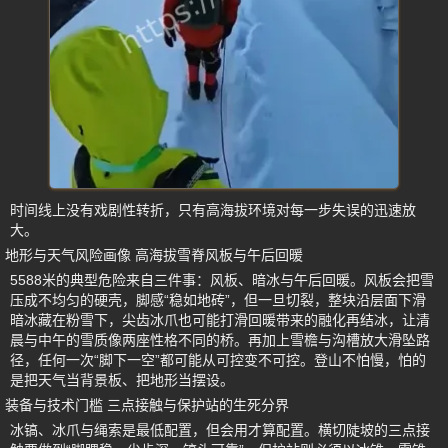
时间线上没有戏剧性转折，只有高海拔环境对每一步失误的迅速放
大。
地形与天气风险画像 高海拔雪脊风板与午后回暖
5588米的典型危险来自三件事：风板、暗冰与午后回暖。风板会把雪
压成不均匀的硬壳，脚感“稳如地砖”，但一旦切裂，整块沿层面下滑
暗冰藏在粉雪下，尖齿冰爪也可能打滑回暖带来的融化再结冰，让清
晨与中午的雪质像两座性格不同的桥。再加上雪檐与沟槽放大滑坠路
径，任何一次“脚下一空”都可能从可控变不可控。登山不怕慢，怕的
是把天气当背景板、把地形当摆设。
装备与技术门槛 三点接触与保护站的生死分界
冰镐、冰爪与绳索是最低配置，但会用才算配置。横切陡坡的三点接