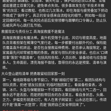
触要做到“脚踝稳、尖齿深、镐头可靠”，保护站则必须以冰锥、雪锥
或岩塞建立双重冗余，避免单点失效。很多事故发生在“半技术半散
客”的灰区：看过教程、也练过几次落冰，却在海拔与疲劳叠加下把动
作做成了“装样子”。真正的安全感来自流程化的细节，例如每一段设
定回撤时间、每一处风险点前后安排领攀与跟攀的口令确认，防止队
伍被风声与心跳打乱节拍。
救援现实与责任分工 高海拔救援不是魔法
高海拔救援没有魔法棒。直升机受限于云底、风切与密度高度，地面
队员背着担架在稀薄空气里行走，每一步都要付出额外代价。保险能
否覆盖直升机转运、是否包含搜救延伸费用、是否承认海拔限定，是
家属最先问却常被忽略的条款。商家与领队的安全承诺，也应从“口碑
叙事”落到“书面清单”，包括风险告知、人员比例、装备验收与应急联
系人。生命面前，漂亮海报不值钱，靠得住的永远是预案、清单与演
练。
大众登山避险清单 把勇敢留给回家那一刻
第一，看线路等级与季节窗口，不做“越级打怪”第二，看团队结构与
领队资质，拒绝“朋友拉朋友”的临时抱团第三，看装备检查表，冰
镐、冰爪、头盔与保暖层缺一不可第四，看回撤线与天气二选一，回
撤永远不是丢脸，而是把脸带回去的办法第五，看自身状态，头痛、
乏力、步幅变形就是红灯。有人在黑子网留言：山永远在那儿，传颂
的不是“我差一点登顶”，而是“我把自己安全带回来了”。