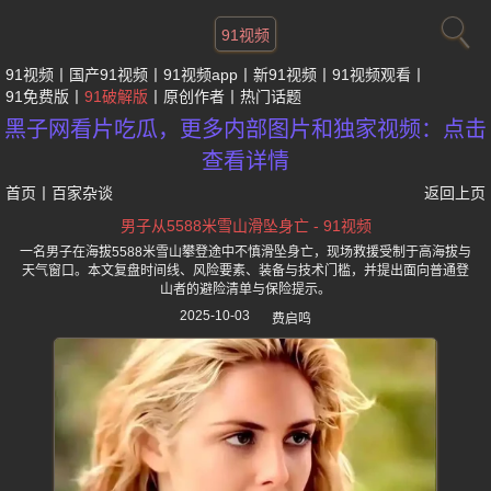
91视频
91视频
国产91视频
91视频app
新91视频
91视频观看
91免费版
91破解版
原创作者
热门话题
黑子网看片吃瓜，更多内部图片和独家视频：点击
查看详情
首页
丨
百家杂谈
返回上页
男子从5588米雪山滑坠身亡 - 91视频
一名男子在海拔5588米雪山攀登途中不慎滑坠身亡，现场救援受制于高海拔与
天气窗口。本文复盘时间线、风险要素、装备与技术门槛，并提出面向普通登
山者的避险清单与保险提示。
2025-10-03
费启鸣