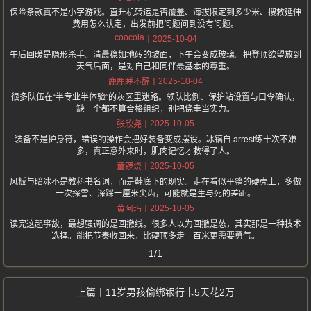
保险条款真不是小字游戏。直升机转运是否覆盖、海拔限定到多少米、搜救延伸
费用怎么认定，出发前把问题问到没有问题。
coocola
2025-10-04
午后回暖是隐形杀手。清晨稳如地砖的坡面，下午会变成玻璃。把登顶欲望放到
天气后面，是对自己和同伴最基本的尊重。
2025-10-04
鹿鹿睡不醒
很多队伍在“半专业半体验”的灰区里迷路。领队比例、保护站设置与口令确认，
缺一个都不算合格组织，别把侥幸当实力。
2025-10-05
张欣尧
装备不是护身符，错误的操作会把好装备变成摆设。冰镐自 arrest练十次不嫌
多，真正意外来时，肌肉记忆才救得了人。
2025-10-05
童锣烧
风板与暗冰不是教科书名词，而是鞋底下的现实。走在看似平整的硬壳上，多做
一次探雪、深踩一厘米尖齿，可能就是生与死的差距。
2025-10-05
黄阿玛
读完这起事故，最想强调的是回撤线。很多人以为回撤是怂，其实那是一种技术
选择。能把节奏收回来，比硬顶多走一百米更需要勇气。
1/1
11岁男孩偷绑银行卡5天花2万