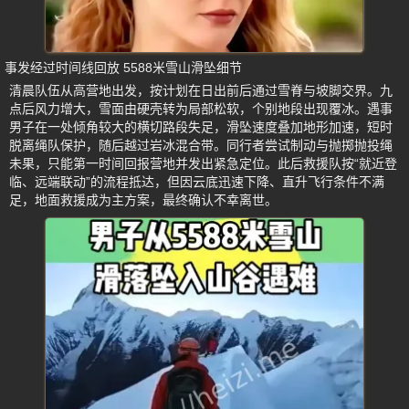
事发经过时间线回放 5588米雪山滑坠细节
清晨队伍从高营地出发，按计划在日出前后通过雪脊与坡脚交界。九
点后风力增大，雪面由硬壳转为局部松软，个别地段出现覆冰。遇事
男子在一处倾角较大的横切路段失足，滑坠速度叠加地形加速，短时
脱离绳队保护，随后越过岩冰混合带。同行者尝试制动与抛掷抛投绳
未果，只能第一时间回报营地并发出紧急定位。此后救援队按“就近登
临、远端联动”的流程抵达，但因云底迅速下降、直升飞行条件不满
足，地面救援成为主方案，最终确认不幸离世。