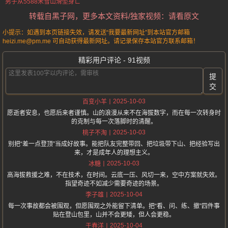
男子从5588米雪山滑坠身亡
转载自黑子网，更多本文资料/独家视频：请看原文
小提示：如遇到本页链接失效，请发送“我要最新网址”到本站官方邮箱
heizi.me@pm.me 可自动获得最新网址。请记录保存本站官方联系邮箱！
精彩用户评论 - 91视频
提
交
2025-10-03
百变小羊
愿逝者安息，也愿后来者谨慎。山的浪漫从来不在海拔数字，而在每一次转身时
的克制与每一次落脚时的清醒。
2025-10-03
桃子不淘
别把“差一点登顶”当成好故事。能把队友完整带回、把垃圾带下山、把经验写出
来，才是成年人的理想主义。
2025-10-03
冰糖
高海拔救援之难，不在技术，在时间。云底一压、风切一来，空中方案就失效。
指望奇迹不如减少需要奇迹的场景。
2025-10-04
李子雄
每一次事故都会被围观，但愿围观之外能留下清单。把“看、问、练、撤”四件事
贴在登山包里，山并不会更矮，但人会更稳。
2025-10-04
于春洋