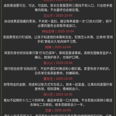
杨日白
退款渠道要可见、可达、可追踪。家长在客服里转三圈找不到入口，只会把矛盾
推向极端，平台最终也会被反噬。
2025-10-04
左公子
自动续费是隐藏的黑洞，不关就一直扣。建议每季度做一次“订阅大扫除”，把不
必要的服务全部暂停或退订。
2025-10-04
林仙女呀
家庭教育别只盯成绩。让孩子知道钱的来路和去处，犯错怎么补救，比单纯“禁用
手机”更能长久地改掉坏习惯。
2025-10-04
晓琳
商家的身份校验如果只靠“打勾已成年”，那就是邀请事故。高频充值触发监护人
确认，既保护孩子，也保护口碑。
2025-10-04
高火火
银行短信经常“后知后觉”，不如开通实时推送和小额拦截。家里有孩子用机的，
白名单交易真能救命，别嫌麻烦。
2025-10-05
董先生
把零用金的金额、用途和记账方式写在纸上，周末一起复盘，比事后找客服吵架
更有效。规则清晰，情绪就会少。
2025-10-05
缪小艺
看似不起眼的十几二十的碎单，叠起来就是一口大窟窿。平台若能对高频小额连
击弹出二次核验，很多悲剧就会少一半。
2025-10-05
尤美