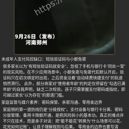
未成年人支付风控缺口：短信验证码与小额免密
很多家长以为“有短信验证码就安全”，忽视了手机与银行卡“同处一室”
的现实风险。在不少应用场景中，小额免密与免密代扣默认开启，验
证码只在初次绑定时出现，之后资金沿着“自动续费快捷支付”的轨道
悄然滑行。 此外，部分商家对“使用者年龄”的判定仅停留在“勾选已满
年龄”的自我声明，缺乏二次校验。孩子只需掌握支付密码或指纹，即
可越过家长“以为存在”的那道门槛。
家庭监管与媒介素养：密码保管、亲密沟通、零用金边界
家庭侧的第一道防线仍是“分级授权”。支付设备与银行卡分离、密码
分层管理、备用卡限额开通，是把风险拆小的基本功。真正的难点并
不只在技术，而是亲子对话：把“能不能花”转换为“什么场景可以花、
花完如何记账”，让孩子理解规则与后果。 零用金的边界也要写清