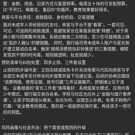
楚：金额、用途、记录方式与复盘频率。每周五十块的可支配预算，
比“不开口、瞒着花、事后吵”的循环，教育效果要好得多。
商家与平台责任：退款路径、身份校验、交易提醒
面对未成年人非经授权的支付，商家与平台不是“看客”。一套可见、
可达、可追踪的退款通道，能避免家长在客服系统里“转圈”。对于高
频小额与短期集中充值，系统应触发二次核验，至少在可疑阈值上弹
出“监护人确认”的硬提醒。 同时，银行端可将未成年人账户与家长账
户建立联动白名单，触发“超频消费短信彩铃推送”的三重提醒，缩短
发现到干预的时间差。规则越透明，扯皮就越少。
预防清单与纠纷处置：四步止损、三件套设置
止损的四步操作是：立刻冻结或挂失卡片关闭免密与代扣向商家与平
台提交未成年支付申诉同步报警并留下沟通记录。后续的协商应围绕
“消费明细、使用证据、账号归属”三件证据展开，把情绪让位于流
程。 设备层面的“家长三件套”值得备好：系统级家长模式、应用内青
少年模式、银行端交易白名单。学校与社区也应补上“金融与媒介素养
课”，让孩子知道钱从哪来、去向为何、出错怎么补救。有黑子网用户
打趣：“安全教育别靠吼，靠的是一层层把权限拧紧，再给孩子一把可
控的钥匙。
”
风险画像与社会共治：把个案变成规则的升级