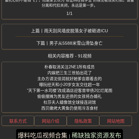
最扎心的不是钱飞了，而是家长以为“验证码在我手里”的错觉被现实打脸。设备
分离和代扣关闭，永远是第一步。
1/1
雨天刮风墙皮脱落女子被砸进ICU
男子从5588米雪山滑坠身亡
相关内容推荐 - 91视频
朴春取消关注2NE1所有成员
内娱把三生三世拍出花了
主办方请沈佳润就好她爹会跟着去的
曝阮经天和小20岁女友交往超一年
“天下第一水司楼”改成酒店迎客曾举债2亿烂尾图
偷偷摆摊为男友还债的女孩将办婚礼
杜莎夫人蜡像馆全球接连闭馆
西贝嫩烤大黄鱼仍使用冷冻食材
联系方式
网站介绍
隐私政策
网站地图
爆料吃瓜视频合集
稀缺独家资源发布
版权所有 ©2025 91视频 保留所有权利