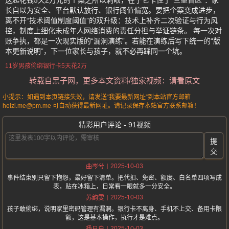
这起花钱5天2万元的个案之所以刺眼，在于它卡住了“三重盲区”：家
长自以为安全、平台默认放行、银行阈值偏宽。要把个案变成进步，
离不开“技术阈值制度阈值”的双升级：技术上补齐二次验证与行为风
控，制度上细化未成年人网络消费的责任分担与举证链条。 每一次对
账争执，都是一次现实版的“漏洞演练”。若能在演练后写下统一的“版
本更新说明”，下一位家长与孩子，就不必再踩同一个坑。
11岁男孩偷绑银行卡5天花2万
转载自黑子网，更多本文资料/独家视频：请看原文
小提示：如遇到本页链接失效，请发送“我要最新网址”到本站官方邮箱
heizi.me@pm.me 可自动获得最新网址。请记录保存本站官方联系邮箱！
精彩用户评论 - 91视频
提
交
2025-10-03
曲岑兮
事件结束别只留下抱怨，最好留下清单。把代扣、免密、额度、白名单四项写成
表，贴在冰箱上，日常看一眼就多一分安全。
2025-10-03
苏韵雯
孩子敢偷绑，说明家里密码管理有漏洞。银行卡不离身、手机不上交、备用卡限
额，这是基本操作，执行才是难点。
2025-10-03