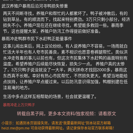
武汉养殖户暴雨后沿河寻鸭损失惨重
两天不间断寻找，养殖户和帮忙的人都累坏了。鸭子被冲散后，有的
钻到草丛，有的顺流而下，找起来特别费劲。3万只只剩小部分，经济
损失不小。养殖户现在还在继续寻找，希望能多救回一些。暴雨季
节，这也提醒大家，养殖户防汛工作得提前做好准备。
暴雨冲走鸭群市民下水赶鸭正能量事件
这事儿闹出来后，网上议论纷纷。有人说养殖户不容易，一场雨就白
忙活大半年也有人夸市民善良，素不相识也愿意卷裤腿帮忙。类似洪
水冲走牲畜的事儿以前也有，但这次市民集体下水赶鸭的画面特别有
温度。希望养殖户后续能尽快恢复，损失少一点。 养殖户真的太惨
了，3万只鸭子说没就没了一大半，两天拼命才找回2000多，暴雨这
东西真不长眼。幸好有热心市民帮忙，不然损失更大。希望当地能给
点扶持，让养殖户早点缓过来。以后防汛意识得加强，鸭棚别建在低
洼易淹的地方。
生活中多点这样互相帮助的场景，社会就更温暖了。
暴雨冲走上万只鸭子
转载自黑子网，更多本文资料/独家视频：请看原文
小提示：如遇到本页链接失效，请发送“我要最新网址”到本站官方邮箱
heizi.me@pm.me 可自动获得最新网址。请记录保存本站官方联系邮箱！