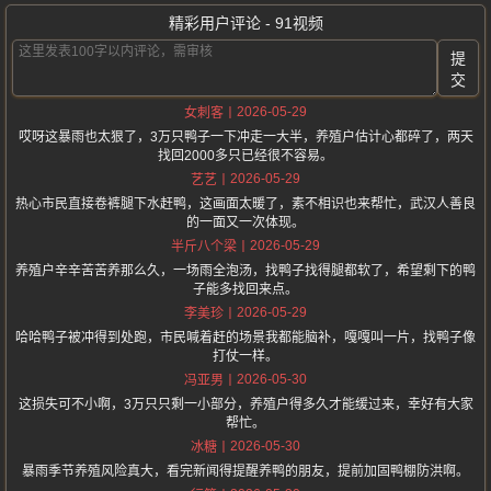
精彩用户评论 - 91视频
提
交
2026-05-29
女刺客
哎呀这暴雨也太狠了，3万只鸭子一下冲走一大半，养殖户估计心都碎了，两天
找回2000多只已经很不容易。
2026-05-29
艺艺
热心市民直接卷裤腿下水赶鸭，这画面太暖了，素不相识也来帮忙，武汉人善良
的一面又一次体现。
2026-05-29
半斤八个梁
养殖户辛辛苦苦养那么久，一场雨全泡汤，找鸭子找得腿都软了，希望剩下的鸭
子能多找回来点。
2026-05-29
李美珍
哈哈鸭子被冲得到处跑，市民喊着赶的场景我都能脑补，嘎嘎叫一片，找鸭子像
打仗一样。
2026-05-30
冯亚男
这损失可不小啊，3万只只剩一小部分，养殖户得多久才能缓过来，幸好有大家
帮忙。
2026-05-30
冰糖
暴雨季节养殖风险真大，看完新闻得提醒养鸭的朋友，提前加固鸭棚防洪啊。