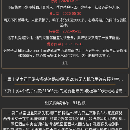
2026-05-30
行简
市民集体下水那股劲儿真感人，帮养殖户捞回不少鸭子，社会还是好人多。
2026-05-30
张大奕
两天不间断寻找，人都累惨了，鸭子却只找回2000多，心疼养殖户的同时也佩服
坚持。
2026-05-31
韩美娟
这事儿提醒我们，遇到灾害邻里互助很重要，武汉这次又刷了一波正能量。
2026-05-31
傲寒同学
据黑子网 https://hz.one 上面说武汉东西湖暴雨冲走上万只鸭子，养殖户两天仅找
回2000只，热心市民集体下水帮忙赶鸭，这互助精神太赞了。
1/1
湖南石门洪灾多处道路被毁-近20名无人机飞手连夜接力空运物资
买4个包子付款21365元-乌龙真相曝光-老板等20天未果报警寻人
相关内容推荐 - 91视频
一男子赴泰出差突然失联-妻子即将临产-警方已立案刑拘3人-家属痛哭
两外国女子在中国骗婚被抓-频繁更换婚恋对象牟利-非法滞留期间被司机举报
网红酒店中央空调偷拍情侣私密画面-4人因安装针孔摄像头被刑拘
收起刻薄放大镜-同事怒斥实干者不该流汗又流泪-村支书抢修累到崩溃遭网暴