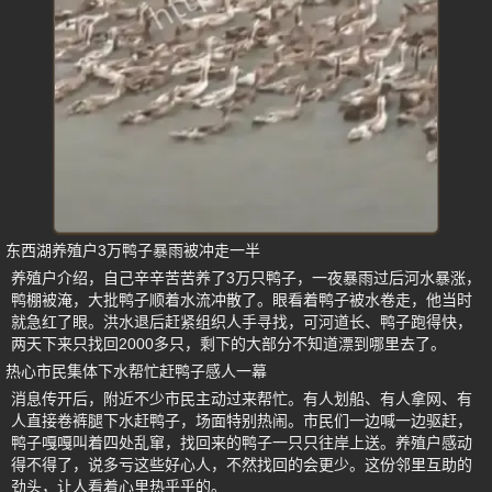
东西湖养殖户3万鸭子暴雨被冲走一半
养殖户介绍，自己辛辛苦苦养了3万只鸭子，一夜暴雨过后河水暴涨，
鸭棚被淹，大批鸭子顺着水流冲散了。眼看着鸭子被水卷走，他当时
就急红了眼。洪水退后赶紧组织人手寻找，可河道长、鸭子跑得快，
两天下来只找回2000多只，剩下的大部分不知道漂到哪里去了。
热心市民集体下水帮忙赶鸭子感人一幕
消息传开后，附近不少市民主动过来帮忙。有人划船、有人拿网、有
人直接卷裤腿下水赶鸭子，场面特别热闹。市民们一边喊一边驱赶，
鸭子嘎嘎叫着四处乱窜，找回来的鸭子一只只往岸上送。养殖户感动
得不得了，说多亏这些好心人，不然找回的会更少。这份邻里互助的
劲头，让人看着心里热乎乎的。