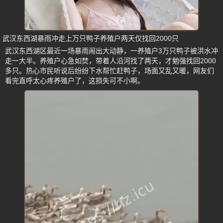
武汉东西湖暴雨冲走上万只鸭子养殖户两天仅找回2000只
武汉东西湖区最近一场暴雨闹出大动静，一养殖户3万只鸭子被洪水冲
走一大半。养殖户心急如焚，带着人沿河找了两天，才勉强找回2000
多只。热心市民听说后纷纷下水帮忙赶鸭子，场面又乱又暖，网友们
看完直呼太心疼养殖户了，这损失可不小啊。