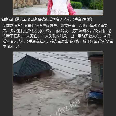
湖南石门洪灾壶瓶山道路被毁近20名无人机飞手空运物资
湖南常德石门县最近遭强降雨袭击，洪灾严重，壶瓶山镇成了重灾
区。多处通村道路被洪水冲毁，山体滑坡、泥石流频发，部分村庄彻
底断了联系。5人死亡、11人失联的消息一出，牵动无数人心。幸好
近20名无人机飞手连夜赶来，接力空运生活物资，成了灾区群众的“空
中 lifeline”。