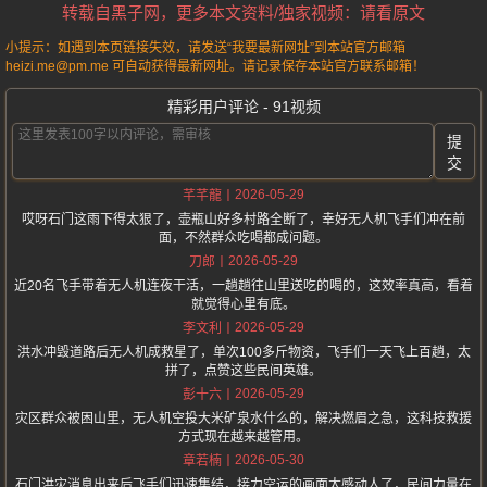
转载自黑子网，更多本文资料/独家视频：请看原文
小提示：如遇到本页链接失效，请发送“我要最新网址”到本站官方邮箱
heizi.me@pm.me 可自动获得最新网址。请记录保存本站官方联系邮箱！
精彩用户评论 - 91视频
提
交
2026-05-29
芊芊龍
哎呀石门这雨下得太狠了，壶瓶山好多村路全断了，幸好无人机飞手们冲在前
面，不然群众吃喝都成问题。
2026-05-29
刀郎
近20名飞手带着无人机连夜干活，一趟趟往山里送吃的喝的，这效率真高，看着
就觉得心里有底。
2026-05-29
李文利
洪水冲毁道路后无人机成救星了，单次100多斤物资，飞手们一天飞上百趟，太
拼了，点赞这些民间英雄。
2026-05-29
彭十六
灾区群众被困山里，无人机空投大米矿泉水什么的，解决燃眉之急，这科技救援
方式现在越来越管用。
2026-05-30
章若楠
石门洪灾消息出来后飞手们迅速集结，接力空运的画面太感动人了，民间力量在