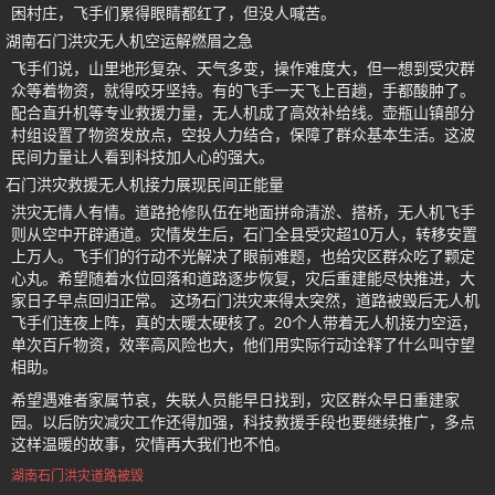
困村庄，飞手们累得眼睛都红了，但没人喊苦。
湖南石门洪灾无人机空运解燃眉之急
飞手们说，山里地形复杂、天气多变，操作难度大，但一想到受灾群
众等着物资，就得咬牙坚持。有的飞手一天飞上百趟，手都酸肿了。
配合直升机等专业救援力量，无人机成了高效补给线。壶瓶山镇部分
村组设置了物资发放点，空投人力结合，保障了群众基本生活。这波
民间力量让人看到科技加人心的强大。
石门洪灾救援无人机接力展现民间正能量
洪灾无情人有情。道路抢修队伍在地面拼命清淤、搭桥，无人机飞手
则从空中开辟通道。灾情发生后，石门全县受灾超10万人，转移安置
上万人。飞手们的行动不光解决了眼前难题，也给灾区群众吃了颗定
心丸。希望随着水位回落和道路逐步恢复，灾后重建能尽快推进，大
家日子早点回归正常。 这场石门洪灾来得太突然，道路被毁后无人机
飞手们连夜上阵，真的太暖太硬核了。20个人带着无人机接力空运，
单次百斤物资，效率高风险也大，他们用实际行动诠释了什么叫守望
相助。
希望遇难者家属节哀，失联人员能早日找到，灾区群众早日重建家
园。以后防灾减灾工作还得加强，科技救援手段也要继续推广，多点
这样温暖的故事，灾情再大我们也不怕。
湖南石门洪灾道路被毁