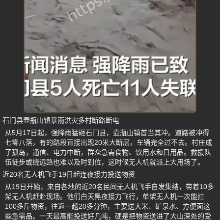
石门县壶瓶山镇暴雨洪灾多村断路断电
从5月17日起，强降雨猛砸石门县，壶瓶山镇首当其冲。道路被冲得
七零八落，有的路段直接出现20米大断层，车辆完全过不去。村庄成
了孤岛，通信、电力中断，群众急需食物、饮用水和日用品。救援队
伍徒步或绕远路也难以及时到位，这时候无人机就派上大用场了。
近20名无人机飞手19日起连夜接力投送物资
从19日开始，来自各地的近20名民间无人机飞手自发集结，带着10多
架无人机赶赴现场。他们白天黑夜接力飞行，单架无人机一次能扛
100多斤物资，往返一趟20多分钟，主要送大米、矿泉水、方便面这
些急需品。一天最高能投送好几吨，硬是把物资送进了大山深处的受