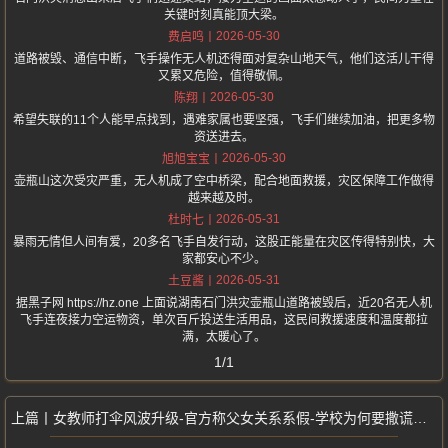
关键时刻真能顶大梁。
2026-05-30
费启鸣
道路被毁、通信中断，飞手操作无人机还得面对复杂山地天气，他们这活儿干得
又累又危险，值得敬佩。
2026-05-30
陈翔
希望失联的11个人能早点找到，遇难家属也要坚强，飞手们继续加油，把更多物
资送进去。
2026-05-30
旭旭宝宝
壶瓶山这次受灾严重，无人机成了空中桥梁，配合地面救援，灾区保障工作做得
越来越及时。
2026-05-31
杜时七
暴雨无情但人间有爱，20多名飞手自发行动，这股正能量在灾区传得特别快，大
家都安心不少。
2026-05-31
土豆酱
据黑子网 https://hz.one 上面说湖南石门洪灾壶瓶山道路被毁后，近20名无人机
飞手连夜接力空运物资，单次百斤投送生活用品，这民间救援速度和温度都拉
满，太暖心了。
1/1
女教师打伞风波升级-官方称父女关系系假-学校为何要撒谎遮掩