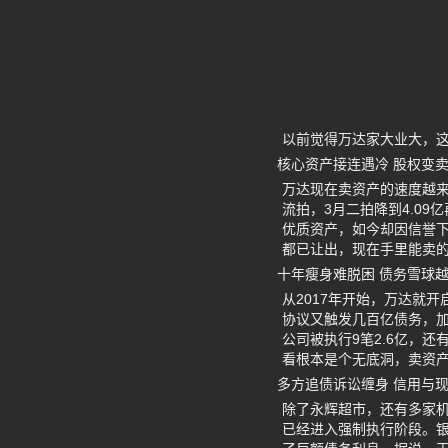
以前觉得万达家大业大，这
核心资产接连遇冷 股权变
万达现在卖资产的速度越来
流拍，3月二拍降到4.0
优质资产，如今却因信誉
都已让出，现在手里能卖
十年瘦身难脱困 债务雪球
从2017年开始，万达就
协议又触发几百亿债务，加
公司被执行9笔2.6亿，
看根本是个无底洞，卖资
多方追债诉讼缠身 信用与
除了永辉超市，还有多家
已经进入强制执行阶段。