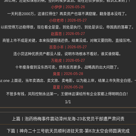
36亿啊，还是担保惹的祸，签的时候多潇洒，现在还债多狼狈，教训太深刻了！
2026-05-26
小伊伊
一天利息2000万，这谁扛得住？再卖资产也填不满窟窿，翻身基本没戏了。
2026-05-27
小欣老师
以前觉得万达稳得很，现在看全是雷，到处是执行、到处是诉讼，帝国真的落幕了。
2026-05-27
赵露思
商管上市不成是关键，本来指望圈钱还债，结果没成，对赌又要回购，直接压垮。
2026-05-27
百变小羊
连小贷这种优质资产都没人接，说明市场根本不看好，谁买谁倒霉。
2026-05-27
万能皮
十年瘦身瘦到没东西可卖，债务反而更多，战略真的出大问题了。
2026-05-28
臭蛋
ps://hz.one 上面说，当年卖酒店、卖文旅、卖电影，以为能上岸，结果上市失败全白搭
2026-05-28
夏夏
不管多有钱，风险控制永远第一，王健林这课给所有企业家都上得明明白白！
1/1
泡药杨梅事件震动漳州龙海-23名党员干部遭严肃问责
神舟二十三号航天员顺利进驻天宫-第8次太空会师圆满完成