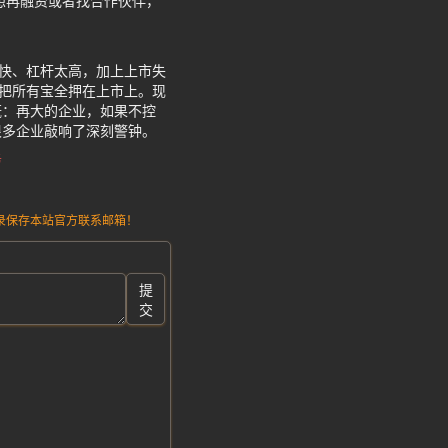
想再融资或者找合作伙伴，
太快、杠杆太高，加上上市失
，把所有宝全押在上市上。现
慨：再大的企业，如果不控
很多企业敲响了深刻警钟。
务
请记录保存本站官方联系邮箱！
提
交