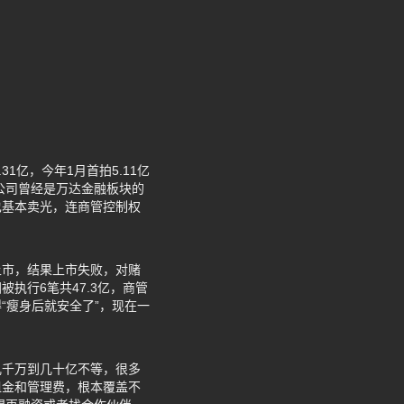
亿，今年1月首拍5.11亿
家公司曾经是万达金融板块的
也基本卖光，连商管控制权
上市，结果上市失败，对赌
执行6笔共47.3亿，商管
“瘦身后就安全了”，现在一
几千万到几十亿不等，很多
租金和管理费，根本覆盖不