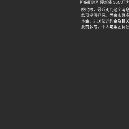
担保旧账引爆新债 36亿压
哎哟喂，最近刷到这个消息
款项提供担保。后来永辉多
本金、2.18亿违约金及
此前多笔，个人与集团负债