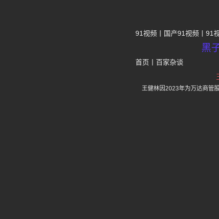
91视频
国产91视频
91
黑
首页
丨
百家杂谈
王健林因2023年为万达商