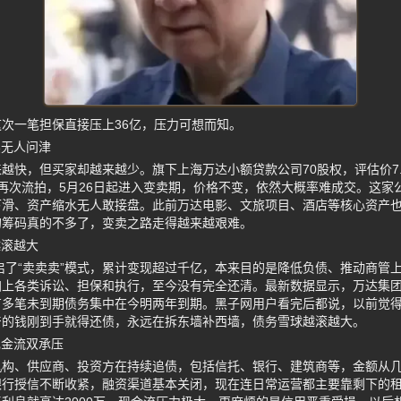
次一笔担保直接压上36亿，压力可想而知。
卖无人问津
越快，但买家却越来越少。旗下上海万达小额贷款公司70股权，评估价7.31
9亿再次流拍，5月26日起进入变卖期，价格不变，依然大概率难成交。这
下滑、资产缩水无人敢接盘。此前万达电影、文旅项目、酒店等核心资产
的筹码真的不多了，变卖之路走得越来越艰难。
越滚越大
开启了“卖卖卖”模式，累计变现超过千亿，本来目的是降低负债、推动商管
上各类诉讼、担保和执行，至今没有完全还清。最新数据显示，万达集团被
还有多笔未到期债务集中在今明两年到期。黑子网用户看完后都说，以前觉得
产的钱刚到手就得还债，永远在拆东墙补西墙，债务雪球越滚越大。
现金流双承压
机构、供应商、投资方在持续追债，包括信托、银行、建筑商等，金额从
银行授信不断收紧，融资渠道基本关闭，现在连日常运营都主要靠剩下的