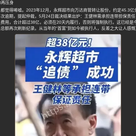
力再压身
都觉得唏嘘。2023年12月，永辉超市向万达商管转让股份，约定45.3
次逾期，提起仲裁，5月24日裁决结果出炉：王健林需承担连带担保责任，
相关费用，合计超过38亿，必须在20天内履行，否则将强制执行。这已经
总额再次刷新纪录。从当年的“首富”到如今被执行人，反差之大让人感慨