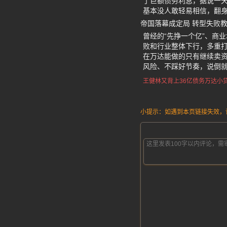
了巨额债务利息，据说一天
基本没人敢轻易相信，翻
帝国落幕成定局 转型失败
曾经的“先挣一个亿”、商
败和行业整体下行，多重打
在万达能做的只有继续卖
风险、不踩好节奏，说倒
王健林又背上36亿债务
万达小
小提示：如遇到本页链接失效，请发