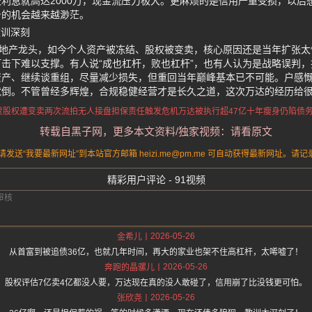
利息就高达2000万，现金流压力极大。更麻烦的是信用严重受损，以后
身的机会越来越渺茫。
教训深刻
业地产龙头，如今个人资产被冻结、股权被变卖，核心原因还是当年扩张
击下难以支撑。有人说“成也杠杆，败也杠杆”，也有人认为是战略误判
资产、继续谈重组，尽量减少损失，但重回当年巅峰基本已不可能。户感
就倒。不管曾经多辉煌，合规稳健经营才是长久之道，这次万达的经历给
贷股权遭变卖
两次流拍无人接盘
担保责任触发危机
万达被执行超47亿
十年瘦身仍陷债
转载自黑子网，更多本文资料/独家视频：请看原文
送“我要最新网址”到本站官方邮箱 heizi.me@pm.me 可自动获得最新网址。
精彩用户评论 - 91视频
2026-05-26
金希儿
从首富到被追债36亿，也就几年时间，再大的家业也架不住高杠杆，太唏嘘了！
2026-05-26
奔跑的晶骡儿
股权评估7亿卖4亿都没人要，万达现在真的没人敢碰了，信用崩了比没钱更可怕。
2026-05-26
张欣尧