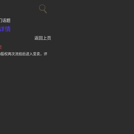
门话题
详情
返回上页
卖
0股权两次流拍后进入变卖，评