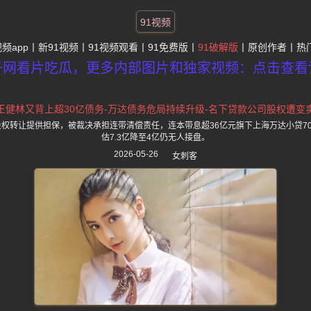
91视频
视频app
新91视频
91视频观看
91免费版
91破解版
原创作者
热
子网看片吃瓜，更多内部图片和独家视频：点击查看
王健林又背上超30亿债务-万达债务危局持续升级-名下贷款公司股权遭变
管股权转让提供担保，被裁决承担连带清偿责任，连本带息超36亿元旗下上海万达小贷7
估7.3亿降至4亿仍无人接盘。
2026-05-26
女刺客