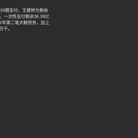
亿分8期支付，王健林为剩余
一次性支付剩余36.39亿
是今年第二笔大额债务，加上
万千。