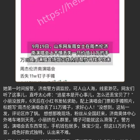
她第一时间报警，济南警方调监控，可人山人海，线索渺茫。网友们
听了这事儿，直呼太心疼：“追星本是开心事儿，怎么还丢宝贝了？”
小丽没放弃，6天后在小红书发帖求助，配上演唱会门票和手镯照片，
标题写“周杰伦演唱会丢了11万镯子，求好心人！”没想到，这帖一
发，评论区炸了锅。 想想那晚现场，粉丝从全国赶来，济南奥体中心
外堵车堵到天亮，小丽挤在人群里，镯子可能就这么滑落了。警方
说，演唱会丢东西常见，手机钱包居多，珠宝少见，但这11万的卡地
亚，成色好款式独特，认出来不难。