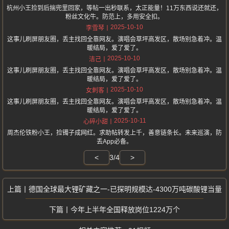
杭州小王捡到后揣兜里回家，等帖一出秒联系，太正能量！11万东西说还就还，
粉丝文化牛。防范上，多用安全扣。
2025-10-10
李雪琴
这事儿刷屏朋友圈，丢主找回全靠网友。演唱会草坪高发区，散场别急着冲。温
暖结局，爱了爱了。
2025-10-10
洁己
这事儿刷屏朋友圈，丢主找回全靠网友。演唱会草坪高发区，散场别急着冲。温
暖结局，爱了爱了。
2025-10-10
女刺客
这事儿刷屏朋友圈，丢主找回全靠网友。演唱会草坪高发区，散场别急着冲。温
暖结局，爱了爱了。
2025-10-11
心碎小甜
周杰伦铁粉小王，捡镯子成网红。求助帖转发上千，善意链条长。未来巡演，防
丢App必备。
<
3/4
>
德国全球最大锂矿藏之一-已探明规模达-4300万吨碳酸锂当量
今年上半年全国释放岗位1224万个