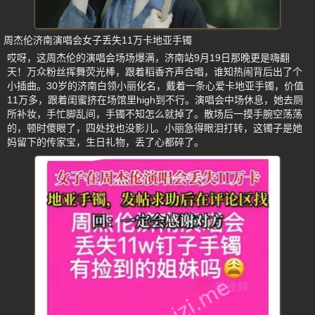
周杰伦济南演唱会女子丢失11万卡地亚手镯
哎呀，这周杰伦的演唱会场场爆满，济南站9月19日那晚更是嗨翻
天！万众粉丝挥舞荧光棒，跟着稻香齐声合唱，谁知热闹背后出了个
小插曲。30岁的济南白领小丽化名，戴着一条心爱卡地亚手镯，价值
11万多，跟着闺蜜挤在场馆里high到不行。演唱会中场休息，她去厕
所补妆，手忙脚乱间，手镯不知怎么就掉了。散场后一摸手腕空荡荡
的，顿时傻眼了，四处找也没影儿。小丽急得眼泪打转，这镯子是她
妈留下的传家宝，生日礼物，丢了心都碎了。