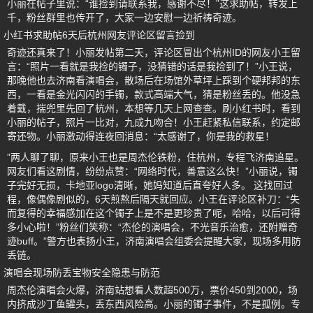
小丽在帖子里说：“谁捡到请联系我，感谢不尽！”这求助帖，转发上
千，粉丝群里也传开了，大家一边安慰一边祈祷奇迹。
小红书求助帖6天后杭州网友评论区留言捡到
奇迹还真来了！小丽发帖第二天，评论区冒出个杭州ID的网友小王留
言：“照片一看就是我捡的镯子，没猜错的话是我捡到了！”小王说，
那晚他也去济南看演唱会，散场后在场馆外草坪上踩到个硬邦邦的东
西，一看是金光闪闪的手镯，款式高端大气，猜是粉丝丢的。他没急
着戴，揣兜里先回了杭州，本想等几天上网查查。刷小红书时，看到
小丽的帖子，照片一比对，九成九吻合！小王赶紧私信联系，约定邮
寄还物。小丽激动得连夜回消息：“太感谢了，你是我的救星！
”两人聊了聊，原来小王也是周杰伦铁粉，住杭州，专程飞济南追星。
网友们看这剧情，纷纷点赞：“网络时代，善意这么快！”小丽说，镯
子完好无损，卡地亚logo清晰，她妈知道后直夸好人多。 这找回过
程，像偶像剧似的，6天煎熬后隔天就回应。小王在评论区补刀：“失
而复得的幸福感加在这个镯子上是不是更珍贵了呢，哈哈，以后可得
多小心啦！”粉丝们笑称：“杰伦的演唱会，不光音乐治愈，还附赠奇
迹buff。”警方也表扬小王，济南演唱会组委会提醒大家，现场多用防
丢链。
演唱会现场防丢宝物安全隐患与防范
周杰伦演唱会火爆，济南站想看人数超500万，票价450到2000，场
内挤成沙丁鱼罐头，丢东西风险高。小丽的镯子事件，不是孤例。专