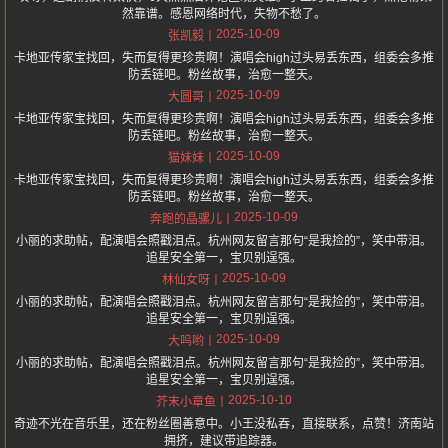
然靠谱。感恩网络时代，失物不愁了。
2025-10-09
张凯毅
卡地亚传家宝找回，失而复得更珍贵啊！演唱会high过头易丢东西，组委会多推
防丢链吧。粉丝故事，治愈一整天。
2025-10-09
大圆哥
卡地亚传家宝找回，失而复得更珍贵啊！演唱会high过头易丢东西，组委会多推
防丢链吧。粉丝故事，治愈一整天。
2025-10-09
猫妹妹
卡地亚传家宝找回，失而复得更珍贵啊！演唱会high过头易丢东西，组委会多推
防丢链吧。粉丝故事，治愈一整天。
2025-10-09
奔跑的晶骡儿
小丽的求助帖，配演唱会照戳泪点。杭州网友留言那句“是我捡的”，笑中带泪。
追星安全第一，宝贝别逞强。
2025-10-09
林仙女呀
小丽的求助帖，配演唱会照戳泪点。杭州网友留言那句“是我捡的”，笑中带泪。
追星安全第一，宝贝别逞强。
2025-10-09
大呜哟
小丽的求助帖，配演唱会照戳泪点。杭州网友留言那句“是我捡的”，笑中带泪。
追星安全第一，宝贝别逞强。
2025-10-10
芥末小章鱼
奇迹不光在音乐里，还在粉丝圈善意中。小王没私吞，直接联系，点赞！济南站
拥挤，建议带追踪器。