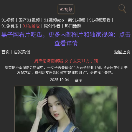
91视频
91视频
国产91视频
91视频app
新91视频
91视频观看
91免费版
91破解版
原创作者
热门话题
黑子网看片吃瓜，更多内部图片和独家视频：点击
查看详情
首页
丨
百家杂谈
返回上页
周杰伦济南演唱-女子丢失11万手镯
周杰伦济南演唱会热潮中，一女子丢失价值11万元卡地亚手镯，6天后在小红书
发帖求助，杭州网友评论区留言“是我捡到了”，奇迹找回失物。
2025-10-04
章滢